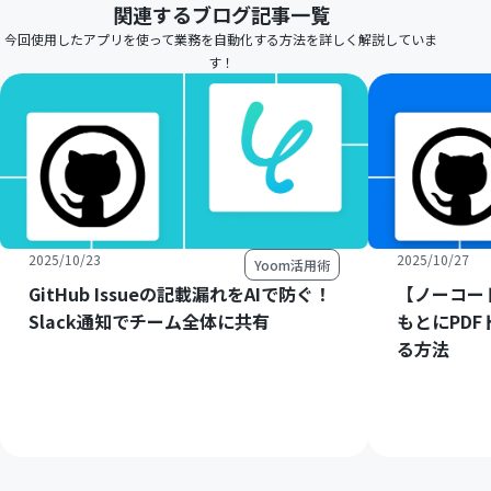
関連するブログ記事一覧
今回使用したアプリを使って業務を自動化する方法を詳しく解説していま
す！
2025/10/23
2025/10/27
Yoom活用術
GitHub Issueの記載漏れをAIで防ぐ！
【ノーコード
Slack通知でチーム全体に共有
もとにPD
る方法