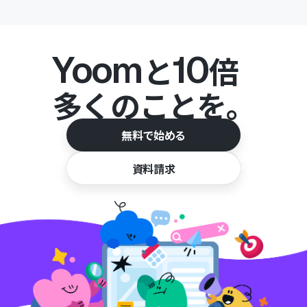
Yoom
10
と
倍
多くのことを。
無料で始める
資料請求