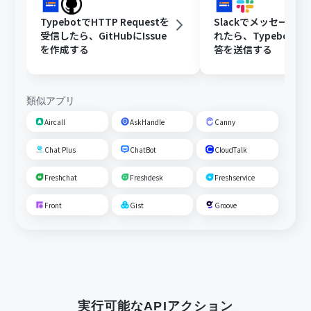
TypebotでHTTP Requestを
Slackでメッセージ
受信したら、GitHubにIssue
れたら、TypebotでC
を作成する
答を送信する
類似アプリ
Aircall
AskHandle
Canny
Chat Plus
ChatBot
CloudTalk
Freshchat
Freshdesk
Freshservice
Front
Gist
Groove
実行可能なAPIアクション