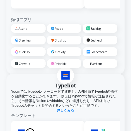
類似アプリ
Asana
Avaza
Backlog
Bizer team
Brushup
BugHerd
ClickUp
Clockify
Connecteam
Crowdin
Dribbble
Everhour
Typebot
YoomではTypebotとノーコードで連携し、API経由でTypebotの操作
を自動化することができます。 例えばTypebotで情報が送信された
ら、その情報をNotionやAirtableなどに連携したり、API経由で
Typebotのチャットを開始するといったことが可能です。
詳しくみる
テンプレート