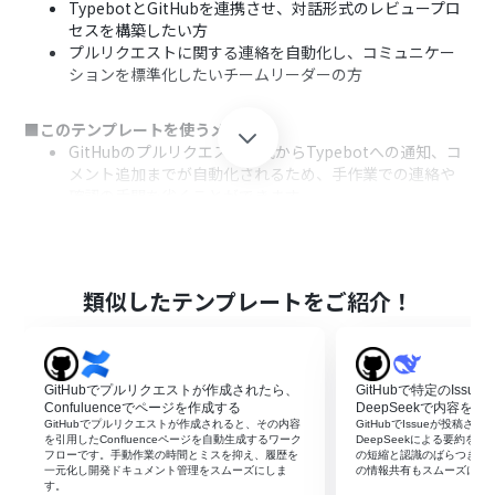
TypebotとGitHubを連携させ、対話形式のレビュープロ
セスを構築したい方
プルリクエストに関する連絡を自動化し、コミュニケー
ションを標準化したいチームリーダーの方
■このテンプレートを使うメリット
GitHubのプルリクエスト作成からTypebotへの通知、コ
メント追加までが自動化されるため、手作業での連絡や
確認の手間を省くことができます。
プルリクエストに関する確認フローが標準化されること
で、担当者による対応のばらつきや連絡漏れを防ぎ、レビ
ュー品質の均一化に繋がります。
類似したテンプレートをご紹介！
■フローボットの流れ
はじめに、GitHubとTypebotをYoomと連携します。
次に、トリガーでGitHubを選択し、「プルリクエストが
作成されたら」というアクションを設定します。
GitHubでプルリクエストが作成されたら、
GitHubで特定のIss
続いて、オペレーションでTypebotの「Start Chat」アク
Confuluenceでページを作成する
DeepSeekで内容を
ションを設定し、対話を開始します。
GitHubでプルリクエストが作成されると、その内容
GitHubでIssueが投稿さ
を引用したConfluenceページを自動生成するワーク
DeepSeekによる要約を
さらに、オペレーションでTypebotの「Continue
フローです。手動作業の時間とミスを抑え、履歴を
の短縮と認識のばらつき防
Chat」アクションを設定し、プルリクエストの内容など
一元化し開発ドキュメント管理をスムーズにしま
の情報共有もスムーズにな
す。
を送信します。