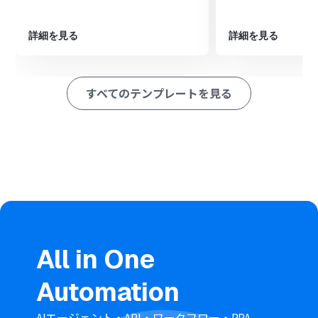
最後に、オペレーションでGitHubの「Issue・Pull
Requestにコメントを追加」を設定し、Typebotでの回
詳細を見る
詳細を見る
答内容をコメントとして追加します。
※「トリガー」：フロー起動のきっかけとなるアクション、「オ
ペレーション」：トリガー起動後、フロー内で処理を行うアク
すべてのテンプレートを見る
ション
■このワークフローのカスタムポイント
GitHubのトリガー設定では、対象とするリポジトリの所
有者名やリポジトリ名を任意のものに変更してくださ
い。
Typebotのオペレーションでは、チャットで送信する内
容に、固定のテキストだけでなく、トリガーで取得したプ
ルリクエストのタイトルやURLといった情報を変数とし
て設定することが可能です。
GitHubへコメントを追加するオペレーションでは、
Typebotでの回答内容を変数として設定することで、プ
All in One
ルリクエストに対して動的なコメント投稿を実現できま
す。
Automation
■注意事項
AIエージェント・API・ワークフロー・RPA