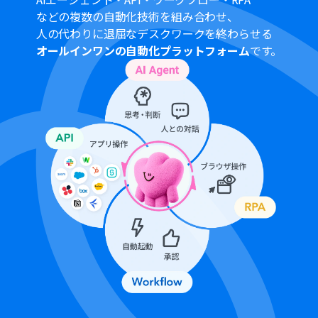
GitHub、TypebotのそれぞれとYoomを連携してくださ
などの複数の自動化技術を組み合わせ、
い。
人の代わりに退屈なデスクワークを終わらせる
トリガーは5分、10分、15分、30分、60分の間隔で起動
オールインワンの自動化プラットフォーム
です。
間隔を選択できます。
プランによって最短の起動間隔が異なりますので、ご注意
ください。
TypebotのアウトプットはJSONPathから取得可能です。
取得方法は「
「取得する値」を追加する方法
」をご参照
ください。