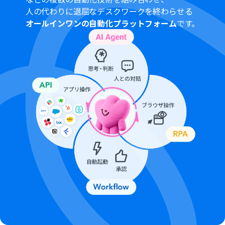
対象のアプリや機能（オペレーション）を使用すること
人の代わりに退屈なデスクワークを終わらせる
ができます。詳しくは、
料金プラン
のページをご参照くだ
オールインワンの自動化プラットフォーム
です。
さい。