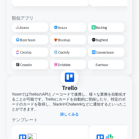
類似アプリ
Asana
Avaza
Backlog
Bizer team
Brushup
BugHerd
ClickUp
Clockify
Connecteam
Crowdin
Dribbble
Everhour
Trello
YoomではTrelloのAPIとノーコードで連携し、様々な業務を自動化す
ることが可能です。Trelloにカードを自動的に登録したり、特定のボ
ードのカードを取得し、SlackやChatworkなどに通知するといったこ
とができます。
詳しくみる
テンプレート