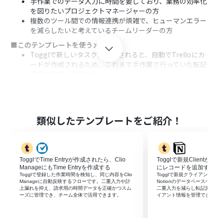
手作業でのデータ入力に時間を要しており、業務の効率化
を図りたいプロジェクトマネージャーの方
複数のツール間での情報連携が煩雑で、ヒューマンエラー
を減らしたいと考えているチームリーダーの方
■このテンプレートを使うメリット
Togglで新しいタスクが作成されると、自動でTrelloにカ
ードが作成されるため、これまで手作業で行っていた転記
業務の時間を短縮できます
手作業による入力間違いやカードの作成漏れといったヒ
ューマンエラーを防ぎ、trelloとtogglを用いたタスク管
理の正確性を高めることに繋がります
■フローボットの流れ
類似したテンプレートをご紹介！
はじめに、TogglとTrelloをYoomと連携します
次に、トリガーでTogglを選択し、「新しいタスクが作成
されたら」というアクションを設定します
次に、オペレーションで分岐機能を設定し、特定の条件
TogglでTime Entryが作成されたら、Clio
Togglで新規Clientが
に合致した場合のみ後続の処理が実行されるよう設定し
ManageにもTime Entryを作成する
にレコードを追加する
ます
Togglで登録した作業時間を検知し、同じ内容をClio
Togglで新規クライアント
Manageに自動反映するフローです。二重入力や計
Notionのデータベースへ
最後に、オペレーションでTrelloの「新しいカードを作成
上漏れを抑え、請求用の時間データを正確かつスム
二重入力を減らし転記漏れ
する」アクションを設定し、Togglのタスク情報を引用し
ーズに管理でき、チーム全体で活用できます。
イアント情報を管理できま
てカードを作成します