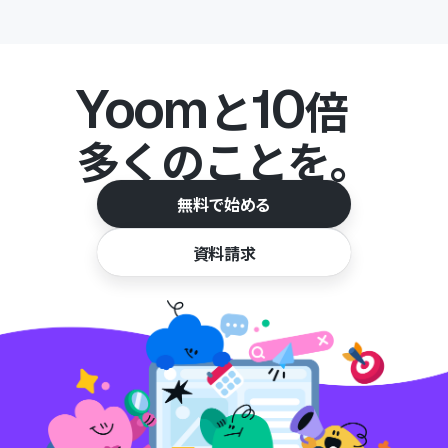
Yoom
10
と
倍
多くのことを。
無料で始める
資料請求