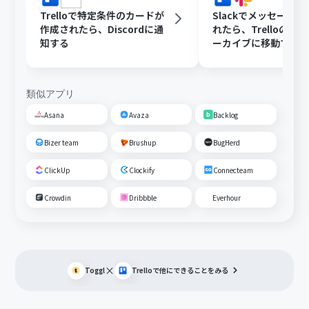
Trelloで特定条件のカードが
Slackでメッセージ
作成されたら、Discordに通
れたら、Trelloのカ
知する
ーカイブに移動する
類似アプリ
Asana
Avaza
Backlog
Bizer team
Brushup
BugHerd
ClickUp
Clockify
Connecteam
Crowdin
Dribbble
Everhour
×
Toggl
Trello
で他にできることをみる