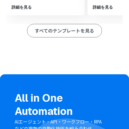
※「トリガー」：フロー起動のきっかけとなるアクション、「オ
詳細を見る
詳細を見る
ペレーション」：トリガー起動後、フロー内で処理を行うアク
ション
■このワークフローのカスタムポイント
すべてのテンプレートを見る
Togglのトリガー設定では、連携の対象としたい
Workspace IDや、特定のDescription（タスク名）を含
むタスクのみを対象とするように設定が可能です
分岐機能では、Togglで取得したタスク情報を基に「特定
のプロジェクトに関するタスクのみ」といった条件を自
由にカスタマイズできます
Trelloでカードを作成するアクションでは、カードのタイ
トルや説明、追加先のリストなどを、前段のTogglから取
得した値を引用して自由に設定してください
■
注意事項
TogglとTrelloのそれぞれをYoomと連携してください。
All in One
分岐はパーソナルプラン以上のプランでご利用いただけ
る機能（オペレーション）となっております。フリープラ
Automation
ンの場合は設定しているフローボットのオペレーション
はエラーとなりますので、ご注意ください。
パーソナルプランなどの有料プランは、2週間の無料トラ
AIエージェント・API・ワークフロー・RPA
イアルを行うことが可能です。無料トライアル中には制限
などの複数の自動化技術を組み合わせ、