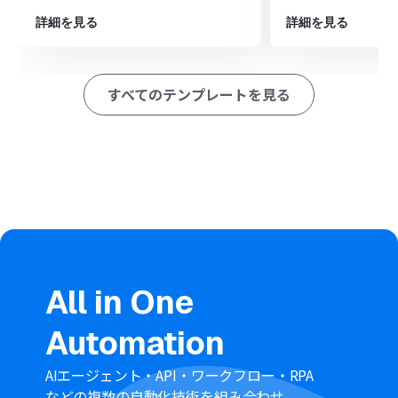
続いて、オペレーションでGeminiを選択し、「コンテン
詳細を見る
詳細を見る
ツを生成」アクションで、受信したメッセージに対する返
信内容を作成します。
最後に、オペレーションで再度LINE公式アカウントを選
択し、「テキストメッセージを送信」アクションで、
すべてのテンプレートを見る
Geminiが生成した内容をユーザーに返信します。
※「トリガー」：フロー起動のきっかけとなるアクション、「オ
ペレーション」：トリガー起動後、フロー内で処理を行うアク
ション
■このワークフローのカスタムポイント
分岐機能では、LINE公式アカウントで受信したメッセー
ジ本文に特定のキーワードが含まれている場合のみ後続
のアクションを実行するなど、任意の条件を設定できま
す。
Geminiでコンテンツを生成する際のプロンプト（指示
All in One
文）は自由にカスタマイズが可能です。受信したメッセー
ジを変数として組み込み、より文脈に沿った回答を生成
Automation
させることができます。
LINE公式アカウントから返信するメッセージは、Gemini
AIエージェント・API・ワークフロー・RPA
が生成した内容だけでなく、固定のテキストを追加する
などの複数の自動化技術を組み合わせ、
ことも可能です。