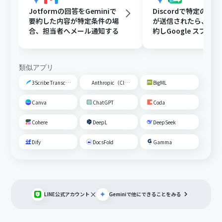
Jotformの回答をGeminiで
Discordで特定のメ
要約した内容が特定条件の場
が送信されたら、Gem
合、担当者へメール通知する
約しGoogle スプレ
トに追加する
類似アプリ
3Scribe Transcription
Anthropic（Claude）
BigML
Canva
ChatGPT
Coda
Cohere
DeepL
DeepSeek
Dify
DocsFold
Gamma
×
LINE公式アカウント
Gemini
で他にできることをみる