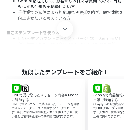
Geminiを活用して、顧客からの様々な質問へ柔軟に自動
返信する仕組みを構築したい方
手作業での返信による対応漏れや遅延を防ぎ、顧客体験を
向上させたいと考えている方
■このテンプレートを使うメリット
LINE公式アカウントに届くメッセージに対しGeminiが自
動返信するため、問い合わせ対応にかかる時間を短縮
し、担当者の負担を軽減します。
24時間365日、自動で一次対応が可能になることで、返信
の遅延や対応漏れといったヒューマンエラーを防ぎ、サー
ビス品質の安定化に繋がります。
類似したテンプレートをご紹介！
■フローボットの流れ
はじめに、LINE公式アカウントとGeminiをYoomと連携
します。
LINEで受け取ったメッセージ内容をNotion
Shopifyで商品情報が
トリガーでLINE公式アカウントを選択し、「ユーザーか
に追加する
自動で通知する
らメッセージを受けとったら」を設定して、フローボット
LINE公式アカウントで受け取ったメッセージを自動
Shopifyへの新規商品登録
でNotionデータベースに登録するワークフローで
でLINEグループへ自動メ
が起動するきっかけを作成します。
す。転記作業の時間削減と入力ミス防止により、問
す。入力の二度手間をなく
次に、オペレーションの分岐機能を設定し、受信したメ
い合わせ情報を正確かつ効率的に集約できます。
正確に共有できます。
ッセージの内容に応じて後続のアクションを実行するかど
うかを判断させます。