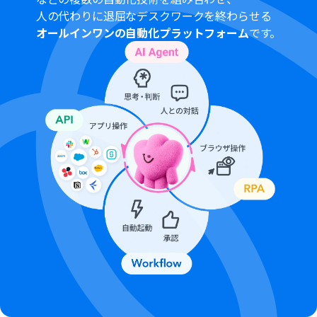
人の代わりに退屈なデスクワークを終わらせる
オールインワンの自動化プラットフォーム
です。
■注意事項
LINE公式アカウント、GeminiのそれぞれとYoomを連携
してください。
分岐はパーソナルプラン以上のプランでご利用いただけ
る機能（オペレーション）となっております。フリープラ
ンの場合は設定しているフローボットのオペレーション
はエラーとなりますので、ご注意ください。
パーソナルプランなどの有料プランは、2週間の無料トラ
イアルを行うことが可能です。無料トライアル中には制限
対象のアプリや機能（オペレーション）を使用すること
ができます。詳しくは、
料金プラン
のページをご参照くだ
さい。