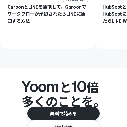
GaroonとLINEを連携して、Garoonで
HubSpot
ワークフローが承認されたらLINEに通
HubSpo
知する方法
たらLINE
Yoom
10
と
倍
多くのことを。
無料で始める