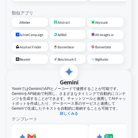
類似アプリ
AWeber
Abstract
Abyssale
ActiveCampaign
AdRoll
All-Images.ai
Anymail Finder
Bannerbear
Bannerbite
Beamer
Benchmark Email
BigMailer
Gemini
YoomではGeminiのAPIとノーコードで連携することが可能です。
GeminiをAPI経由で利用し、さまざまなタイミングで自動的にコンテ
ンツを生成することができます。チャットツールと連携してAIチャッ
トボットを作成したり、データベース系のサービスと連携して
Geminiで生成したテキストを自動的に格納することも可能です。
詳しくみる
テンプレート