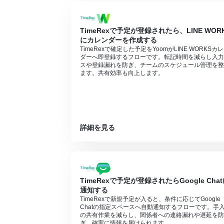
TimeRexで予定が登録されたら、LINE WOR
にカレンダーを作成する
TimeRexで確定した予定をYoomがLINE WORKSカ
ダーへ即登録するフローです。転記時間を減らし入力
スや登録漏れを防ぎ、チームのスケジュール管理を整
ます。共有効率も向上します。
詳細を見る
TimeRexで予定が登録されたらGoogle Cha
通知する
TimeRexで新規予定が入ると、条件に応じてGoogle
Chatの指定スペースへ自動通知するフローです。手
の共有作業を減らし、関係者への連絡漏れや遅延を防
ぎ、確実に情報を届けられます。