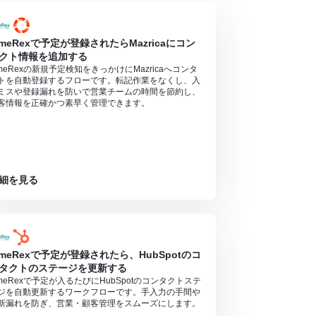
imeRexで予定が登録されたらMazricaにコン
クト情報を追加する
imeRexの新規予定検知をきっかけにMazricaへコンタ
トを自動登録するフローです。転記作業をなくし、入
ミスや登録漏れを防いで営業チームの時間を節約し、
客情報を正確かつ素早く管理できます。
細を見る
imeRexで予定が登録されたら、HubSpotのコ
タクトのステージを更新する
imeRexで予定が入るたびにHubSpotのコンタクトステ
ジを自動更新するワークフローです。手入力の手間や
新漏れを防ぎ、営業・顧客管理をスムーズにします。