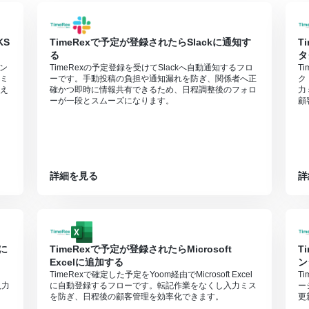
KS
TimeRexで予定が登録されたらSlackに通知す
T
る
タ
レン
TimeRexの予定登録を受けてSlackへ自動通知するフロ
T
ミ
ーです。手動投稿の負担や通知漏れを防ぎ、関係者へ正
ク
え
確かつ即時に情報共有できるため、日程調整後のフォロ
力
ーが一段とスムーズになります。
顧
詳細を見る
詳
tに
TimeRexで予定が登録されたらMicrosoft
T
Excelに追加する
ン
TimeRexで確定した予定をYoom経由でMicrosoft Excel
T
入力
に自動登録するフローです。転記作業をなくし入力ミス
ー
を防ぎ、日程後の顧客管理を効率化できます。
更