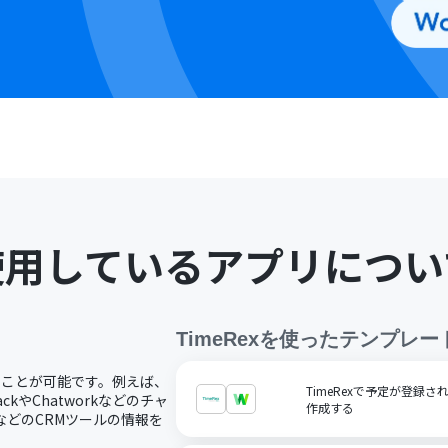
使用しているアプリについ
TimeRex
を使ったテンプレー
することが可能です。例えば、
TimeRexで予定が登録さ
kやChatworkなどのチャ
作成する
otなどのCRMツールの情報を