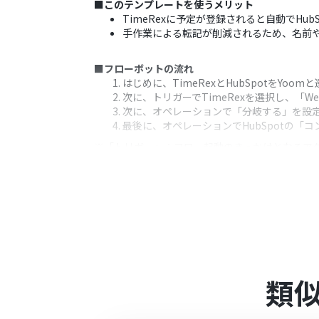
■このテンプレートを使うメリット
TimeRexに予定が登録されると自動でH
手作業による転記が削減されるため、名前
■フローボットの流れ
はじめに、TimeRexとHubSpotをYoom
次に、トリガーでTimeRexを選択し、「W
次に、オペレーションで「分岐する」を設
最後に、オペレーションでHubSpotの「
※「トリガー」：フロー起動のきっかけとなるア
■このワークフローのカスタムポイント
分岐条件は、「予定が確定した場合」以外
HubSpotに登録するコンタクト情報は、
■注意事項
TimeRex、HubSpotのそれぞれとYoo
分岐はパーソナルプラン以上のプランでご
類
ョンはエラーとなりますので、ご注意くだ
パーソナルプランなどの有料プランは、2
ることができます。詳しくは、「
料金プラ