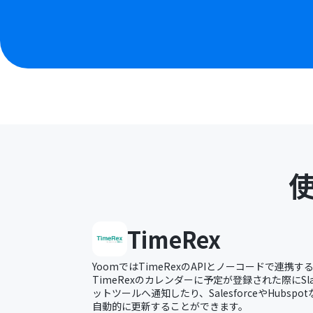
TimeRex
YoomではTimeRexのAPIとノーコードで連携
TimeRexのカレンダーに予定が登録された際にSlac
ットツールへ通知したり、SalesforceやHubsp
自動的に更新することができます。