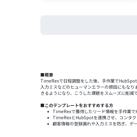
■概要
TimeRexで日程調整をした後、手作業でHub
入力ミスなどのヒューマンエラーの原因にもなります
きるようになり、こうした課題をスムーズに削減
■このテンプレートをおすすめする方
TimeRexで獲得したリード情報を手作業でH
TimeRexとHubSpotを連携させ、コ
顧客情報の登録漏れや入力ミスを防ぎ、デ