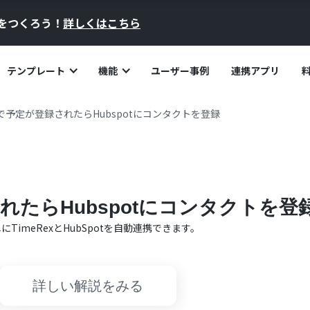
員をつくろう！
詳しくはこちら
テンプレート
機能
ユーザー事例
連携アプリ
exで予定が登録されたらHubspotにコンタクトを登録
されたらHubspotにコンタクトを登
単に
TimeRex
と
HubSpot
を自動連携できます。
詳しい解説をみる