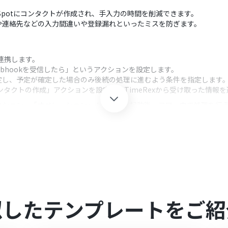
ubSpotにコンタクトが作成され、手入力の時間を削減できます。
や連絡先などの入力間違いや登録漏れといったミスを防ぎます。
と連携します。
ebhookを受信したら」というアクションを設定します。
定し、予定が確定した場合のみ後続の処理に進むよう条件を指定します
コンタクトの作成」アクションを設定し、TimeRexから受け取った情報
クション、「オペレーション」：トリガー起動後、フロー内で処理を行
にも、特定のイベントタイプを対象にするなど任意で設定可能です。
TimeRexから取得した氏名やメールアドレスなど、連携したい項目を自
mを連携してください。
利用いただける機能（オペレーション）となっております。フリープラ
似したテンプレートをご紹
さい。
週間の無料トライアルを行うことが可能です。無料トライアル中には制限
ンのページ
」をご参照ください。