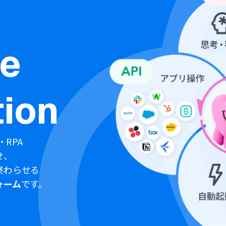
ne
ion
・RPA
せ、
終わらせる
ォーム
です。