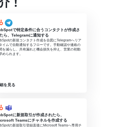
介！
されたときに支払いができる状態）
ubSpotで特定条件に合うコンタクトが作成さ
っています。そのため、API使用時にお支払いが行え
たら、Telegramに通知する
ubSpotの新規コンタクト作成を合図にTelegramへリア
合は設定しているフローボットのオペレーションは
タイムで自動通知するフローです。手動確認や連絡の
間を減らし、共有漏れと機会損失を抑え、営業の初動
アプリや機能（オペレーション）を使用すること
早められます。
細を見る
ubSpotに新規取引が作成されたら、
icrosoft Teamsにチャネルを作成する
ubSpotの新規取引登録直後にMicrosoft Teamsへ専用チ