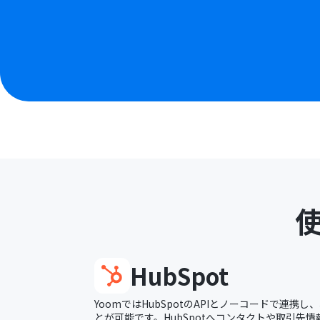
HubSpot
YoomではHubSpotのAPIとノーコードで連携
とが可能です。HubSpotへコンタクトや取引先