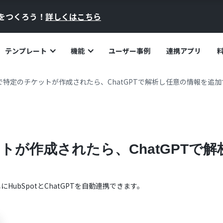
員をつくろう！
詳しくはこちら
テンプレート
機能
ユーザー事例
連携アプリ
otで特定のチケットが作成されたら、ChatGPTで解析し任意の情報を追
ケットが作成されたら、ChatGPT
単に
HubSpot
と
ChatGPT
を自動連携できます。