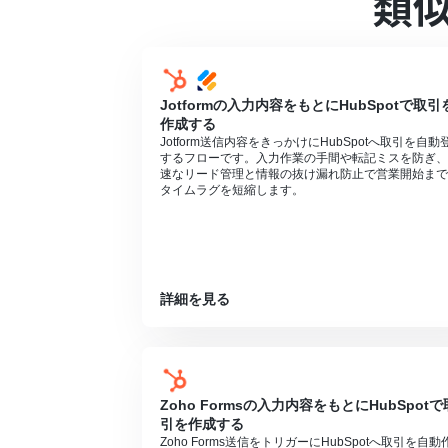
類
HubSpot、ChatGPTのそれぞれとYoo
トリガーは5分、10分、15分、30分、6
プランによって最短の起動間隔が異なりま
ChatGPT（OpenAI）のアクションを
https://openai.com/ja-JP/api/pricing/
Jotformの入力内容をもとにHubSpotで取引
ChatGPTのAPI利用はOpenAI社が
作成する
る状況でない場合エラーが発生しますので
Jotform送信内容をきっかけにHubSpotへ取引を自動
分岐はミニプラン以上のプランでご利用い
するフローです。入力作業の手間や転記ミスを防ぎ、
エラーとなりますので、ご注意ください。
速なリード管理と情報の抜け漏れ防止で営業開始まで
ミニプランなどの有料プランは、2週間の
タイムラグを短縮します。
ができます。
詳細を見る
Zoho Formsの入力内容をもとにHubSpotで
引を作成する
Zoho Forms送信をトリガーにHubSpotへ取引を自動