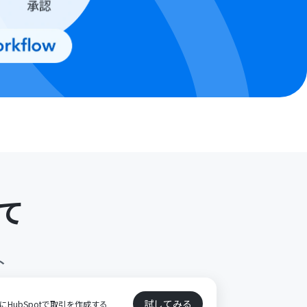
て
ト
試してみる
とにHubSpotで取引を作成する