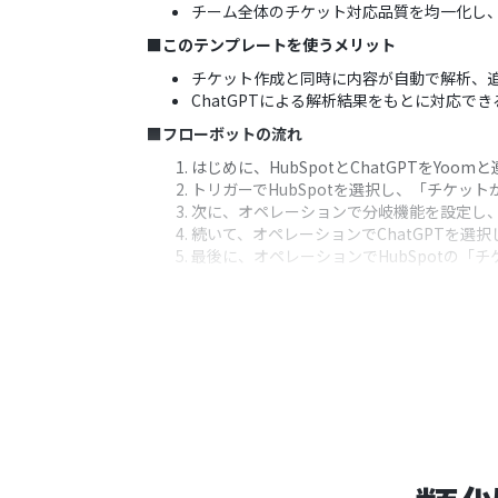
チーム全体のチケット対応品質を均一化し
■このテンプレートを使うメリット
チケット作成と同時に内容が自動で解析、
ChatGPTによる解析結果をもとに対応
■フローボットの流れ
はじめに、HubSpotとChatGPTをYoom
トリガーでHubSpotを選択し、「チケッ
次に、オペレーションで分岐機能を設定し
続いて、オペレーションでChatGPTを
最後に、オペレーションでHubSpotの
※「トリガー」：フロー起動のきっかけとなるア
■このワークフローのカスタムポイント
分岐機能では、チケットの件名や内容に含
可能です
ChatGPTのプロンプト設定では、チケ
細といった情報を変数としてプロンプトに
HubSpotでチケットを更新する際、Ch
■注意事項