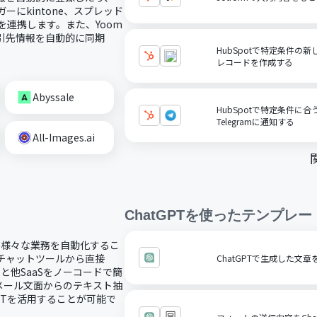
ーにkintone、スプレッド
を連携します。また、Yoom
取引先情報を自動的に同期
HubSpotで特定条件の新
レコードを作成する
Abyssale
HubSpotで特定条件に
Telegramに通知する
All-Images.ai
ChatGPT
を使ったテンプレー
し、様々な業務を自動化するこ
どのチャットツールから直接
ChatGPTで生成した文
Tと他SaaSをノーコードで簡
メール文面からのテキスト抽
PTを活用することが可能で