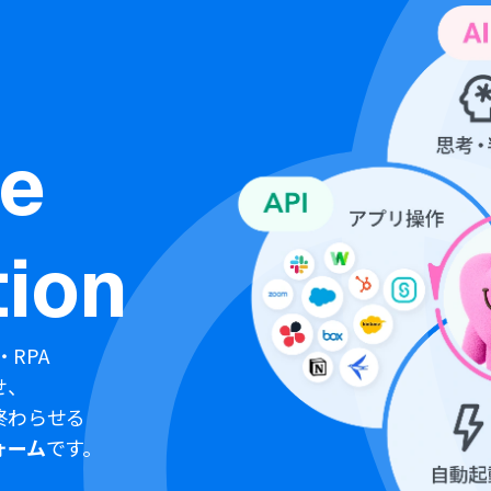
ne
ion
・RPA
せ、
終わらせる
ォーム
です。