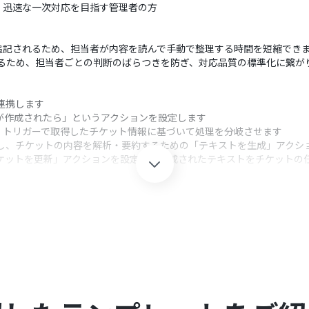
、迅速な一次対応を目指す管理者の方
追記されるため、担当者が内容を読んで手動で整理する時間を短縮でき
できるため、担当者ごとの判断のばらつきを防ぎ、対応品質の標準化に繋が
と連携します
トが作成されたら」というアクションを設定します
、トリガーで取得したチケット情報に基づいて処理を分岐させます
選択し、チケットの内容を解析・要約するための「テキストを生成」アクシ
「チケットを更新」アクションを設定し、生成されたテキストをチケットの
クション、「オペレーション」：トリガー起動後、フロー内で処理を行
まれる特定のキーワードなど、前段のトリガーで取得した情報をもとに
ットの内容をどのように解析・要約させたいかに応じて、指示（プロンプ
組み込めます
atGPTが生成したテキストなどの情報を、どのプロパティに追記するかを