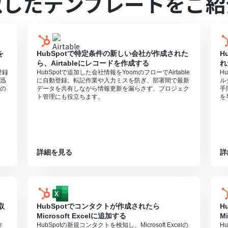
似したテンプレートをご紹
mを連携してください。
0分の間隔で起動間隔を選択できます。
すので、ご注意ください。
実行するには、OpenAIのAPI有料プランの契約が必要です。（APIが使用
を
HubSpotで特定条件の新しい会社が作成された
H
有料で提供しており、API疎通時のトークンにより従量課金される仕組みとな
ら、Airtableにレコードを作成する
れ
ご注意ください。
登録
HubSpotで追加した会社情報をYoomのフローでAirtable
H
ただける機能（オペレーション）となっております。フリープランの場
迅
に自動登録。転記作業や入力ミスを防ぎ、部署間で最新
ル
の
データを共有しながら情報更新を漏らさず、プロジェク
手
無料トライアルを行うことが可能です。無料トライアル中には制限対象の
ト管理にも役立ちます。
を
詳細を見る
詳
取
HubSpotでコンタクトが作成されたら
H
Microsoft Excelに追加する
M
作
HubSpotの新規コンタクトを検知し、Microsoft Excelの
H