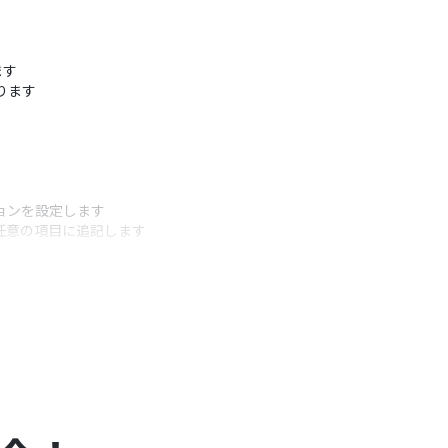
ます
ります
ョンを設定します
任意の項目に追記します
うアクション
、後続の処理を分岐させるための条件を任意で設定
ト）を自由にカスタマイズでき、チケットの件名や詳
任意で設定できます