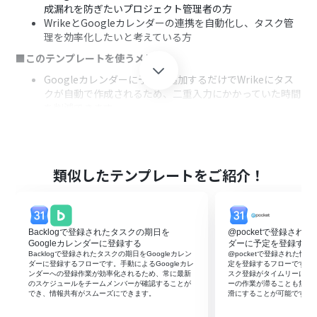
成漏れを防ぎたいプロジェクト管理者の方
WrikeとGoogleカレンダーの連携を自動化し、タスク管
理を効率化したいと考えている方
■このテンプレートを使うメリット
Googleカレンダーに予定を追加するだけでWrikeにタス
クが自動で作成されるため、二重入力にかかっていた時間
を削減できます。
手作業による転記ミスやタスクの作成漏れといったヒュ
ーマンエラーを防ぎ、正確なタスク管理を実現します。
■フローボットの流れ
類似したテンプレートをご紹介！
はじめに、WrikeとGoogleカレンダーをYoomと連携しま
す。
次に、トリガーでGoogleカレンダーを選択し、「予定が
作成されたら」というアクションを設定します。
Backlogで登録されたタスクの期日を
@pocketで登録された
最後に、オペレーションでWrikeを選択し、「タスクを作
Googleカレンダーに登録する
ダーに予定を登録する
成」のアクションを設定します。
Backlogで登録されたタスクの期日をGoogleカレン
@pocketで登録された情報
ダーに登録するフローです。手動によるGoogleカレ
定を登録するフローです。G
※「トリガー」：フロー起動のきっかけとなるアクション、「オ
ンダーへの登録作業が効率化されるため、常に最新
スク登録がタイムリーにな
ペレーション」：トリガー起動後、フロー内で処理を行うアク
のスケジュールをチームメンバーが確認することが
ーの作業が滞ることも無く
でき、情報共有がスムーズにできます。
滑にすることが可能です。
ション