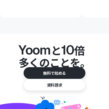
Yoom
10
と
倍
多くのことを。
無料で始める
資料請求