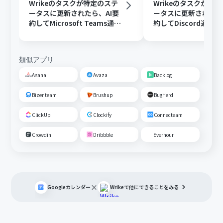
Wrikeのタスクが特定のステ
Wrikeのタスクが特
ータスに更新されたら、AI要
ータスに更新されたら
約してMicrosoft Teams通知
約してDiscord通知
する
類似アプリ
Asana
Avaza
Backlog
Bizer team
Brushup
BugHerd
ClickUp
Clockify
Connecteam
Crowdin
Dribbble
Everhour
×
Googleカレンダー
Wrike
で他にできることをみる