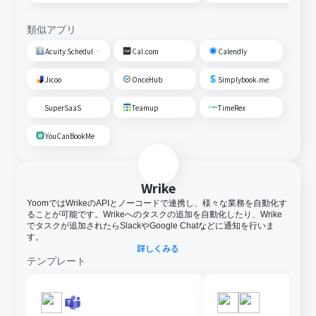
類似アプリ
Acuity Scheduling
Cal.com
Calendly
Jicoo
OnceHub
Simplybook.me
SuperSaaS
Teamup
TimeRex
YouCanBookMe
Wrike
YoomではWrikeのAPIとノーコードで連携し、様々な業務を自動化す
ることが可能です。Wrikeへのタスクの追加を自動化したり、Wrike
でタスクが追加されたらSlackやGoogle Chatなどに通知を行いま
す。
詳しくみる
テンプレート