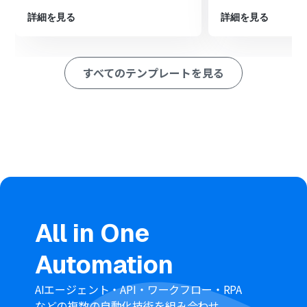
■このワークフローのカスタムポイント
詳細を見る
詳細を見る
Googleカレンダーのトリガー設定では、連携対象とした
いカレンダーIDを選択し、特定の種別や検索キーワード
で起動条件を絞り込むことが可能です。
Wrikeのタスク作成オペレーションでは、Googleカレン
すべてのテンプレートを見る
ダーから取得した予定のタイトルや日時などの情報を引
用し、タスク名や期限などの各フィールドに自由に設定
できます。
■注意事項
Googleカレンダー、WrikeのそれぞれとYoomを連携して
ください。
トリガーは5分、10分、15分、30分、60分の間隔で起動
間隔を選択できます。
プランによって最短の起動間隔が異なりますので、ご注意
ください。
All in One
Automation
AIエージェント・API・ワークフロー・RPA
などの複数の自動化技術を組み合わせ、