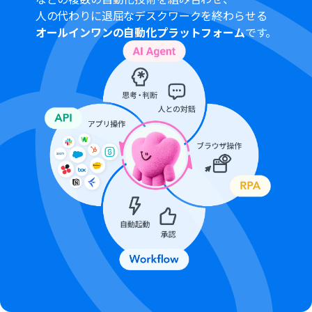
（オペレーション）となっております。フリープランの場
人の代わりに退屈なデスクワークを終わらせる
合は設定しているフローボットのオペレーションはエラ
オールインワンの自動化プラットフォーム
です。
ーとなりますので、ご注意ください。
ミニプランなどの有料プランは、2週間の無料トライアル
を行うことが可能です。無料トライアル中には制限対象の
アプリや機能（オペレーション）を使用することができ
ます。