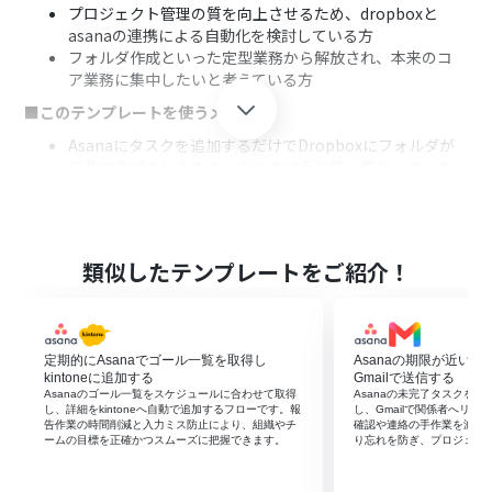
プロジェクト管理の質を向上させるため、dropboxと
asanaの連携による自動化を検討している方
フォルダ作成といった定型業務から解放され、本来のコ
ア業務に集中したいと考えている方
■このテンプレートを使うメリット
Asanaにタスクを追加するだけでDropboxにフォルダが
自動で作成されるため、これまで手作業に費やしていた
時間を短縮することができます。
手作業によるフォルダの作成漏れや、タスク名と異なる
名前をつけてしまうといったヒューマンエラーを防ぎ、フ
ァイル管理の正確性を向上させます。
類似したテンプレートをご紹介！
■フローボットの流れ
はじめに、AsanaとDropboxをYoomと連携します
次に、トリガーでAsanaを選択し、「特定のプロジェクト
定期的にAsanaでゴール一覧を取得し
Asanaの期限が近い
に新しいタスクが追加されたら」というアクションを設定
kintoneに追加する
Gmailで送信する
します
Asanaのゴール一覧をスケジュールに合わせて取得
Asanaの未完了タスクを
次に、オペレーションで分岐機能を設定し、特定の条件
し、詳細をkintoneへ自動で追加するフローです。報
し、Gmailで関係者へリ
告作業の時間削減と入力ミス防止により、組織やチ
確認や連絡の手作業を減ら
で後続の処理を分けることができます
ームの目標を正確かつスムーズに把握できます。
り忘れを防ぎ、プロジェク
最後に、オペレーションでDropboxの「フォルダを作
成」アクションを設定し、任意のフォルダを自動で作成し