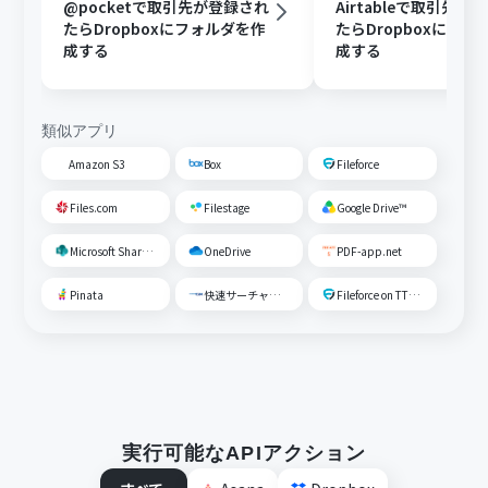
@pocketで取引先が登録され
Airtableで取引先が
たらDropboxにフォルダを作
たらDropboxにフォ
成する
成する
類似アプリ
Amazon S3
Box
Fileforce
Files.com
Filestage
Google Drive™
Microsoft SharePoint
OneDrive
PDF-app.net
Pinata
快速サーチャーGX
Fileforce on TTS Cloud
実行可能なAPIアクション