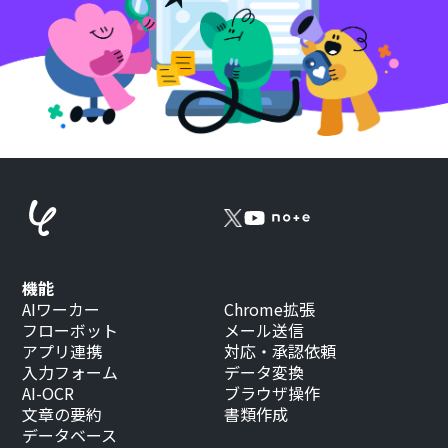
機能
AIワーカー
Chrome拡張
フローボット
メール送信
アプリ連携
対応・承認依頼
入力フォーム
データ変換
AI-OCR
ブラウザ操作
文章の要約
書類作成
データベース