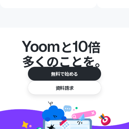
Yoom
10
と
倍
多くのことを。
無料で始める
資料請求