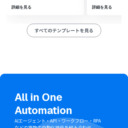
ます
詳細を見る
詳細を見る
※「トリガー」：フロー起動のきっかけとなるアクション、「オ
ペレーション」：トリガー起動後、フロー内で処理を行うアク
ション
すべてのテンプレートを見る
■このワークフローのカスタムポイント
分岐機能では、タスク名に特定のキーワードが含まれる
場合のみフォルダを作成するといったように、処理を実
行する条件を任意で設定することが可能です。
Dropboxのフォルダ作成オペレーションでは、固定の名
称を設定するだけでなく、トリガーで取得したAsanaのタ
スク名を変数として埋め込み、動的にフォルダ名を設定
することも可能です。
■注意事項
Asana、DropboxのそれぞれとYoomを連携してくださ
All in One
い。
トリガーは5分、10分、15分、30分、60分の間隔で起動
Automation
間隔を選択できます。
プランによって最短の起動間隔が異なりますので、ご注意
ください。
AIエージェント・API・ワークフロー・RPA
分岐はミニプラン以上のプランでご利用いただける機能
などの複数の自動化技術を組み合わせ、