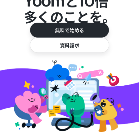
Yoom
10
と
倍
多くのことを。
無料で始める
資料請求