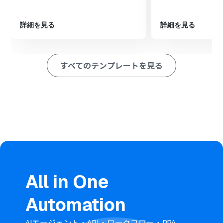
成」アクションを設定し、前のステップで抽出した情報を
連携します。
詳細を見る
詳細を見る
※「トリガー」：フロー起動のきっかけとなるアクション、「オ
ペレーション」：トリガー起動後、フロー内で処理を行うアク
ション
すべてのテンプレートを見る
■このワークフローのカスタムポイント
分岐機能では、どのような条件で処理を分岐させるか、
業務内容に合わせて任意の条件を設定してください。
AI機能によるテキスト抽出では、契約情報からどの項目を
抽出したいか、任意の内容を設定してください。
HubSpotのコンタクト作成では、事前のAI機能で抽出し
た値などを活用し、どのプロパティにどの情報を登録する
かを設定してください。
■注意事項
eSignatures.io、HubSpotのそれぞれとYoomを連携して
ください。
All in One
分岐はパーソナルプラン以上のプランでご利用いただけ
る機能（オペレーション）となっております。フリープラ
Automation
ンの場合は設定しているフローボットのオペレーション
はエラーとなりますので、ご注意ください。
パーソナルプランなどの有料プランは、2週間の無料トラ
AIエージェント・API・ワークフロー・RPA