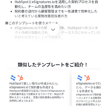
HubSpotとeSignatures.ioを活用した契約プロセスを自
動化し、チームの生産性を高めたい方
契約書の送付から顧客管理までを一気通貫で効率化した
いと考えている業務改善担当者の方
■このテンプレートを使うメリット
eSignatures.ioでの契約書送付後、HubSpotへのコンタ
クト作成が自動化されるため、データ入力にかかっていた
時間を削減することができます。
手作業による情報転記がなくなるため、入力ミスや登録
漏れといったヒューマンエラーを防ぎ、データ精度の向上
に繋がります。
■フローボットの流れ
はじめに、HubSpotとeSignatures.ioをYoomと連携しま
類似したテンプレートをご紹介！
す。
次に、トリガーでeSignatures.ioを選択し、「Contract
Send」のアクションを設定することで、契約書が送付さ
れた際にフローが起動するようにします。
HubSpotで新しい取引が作成されたら、
eSignatures.ioでCon
次に、オペレーションで分岐機能を設定し、特定の条件
eSignatures.ioで契約書を作成する
たら、データを抽出しHu
に合致した場合のみ後続の処理が進むようにします。
HubSpotの新規取引を起点にYoomでeSignatures.io
トを作成する
の契約書作成まで自動化するフローです。転記の手
eSignatures.ioで契約書
次に、オペレーションでAI機能を設定し、契約情報から顧
間や入力ミスを抑え、営業の契約業務を短時間かつ
へコンタクトを自動登録す
客名や連絡先などの必要なテキストを抽出します。
効率的に終えられます。
のフローにより手入力の手
約後の顧客管理をスムーズ
最後に、オペレーションでHubSpotの「コンタクトの作