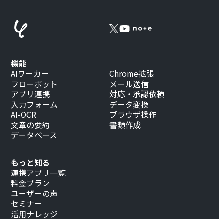
機能
AIワーカー
Chrome拡張
フローボット
メール送信
アプリ連携
対応・承認依頼
入力フォーム
データ変換
AI-OCR
ブラウザ操作
文章の要約
書類作成
データベース
もっと知る
連携アプリ一覧
料金プラン
ユーザーの声
セミナー
活用ナレッジ