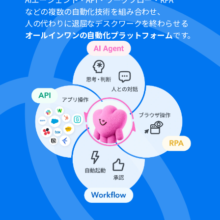
イアルを行うことが可能です。無料トライアル中には制限
などの複数の自動化技術を組み合わせ、
対象のアプリや機能（オペレーション）を使用すること
人の代わりに退屈なデスクワークを終わらせる
ができます。詳しくは、
料金プラン
のページをご参照くだ
オールインワンの自動化プラットフォーム
です。
さい。