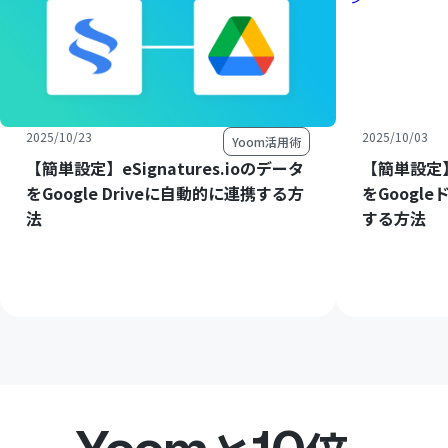
2025/10/23
2025/10/03
Yoom活用術
【簡単設定】eSignatures.ioのデータ
【簡単設定】e
をGoogle Driveに自動的に連携する方
をGoogl
法
する方法