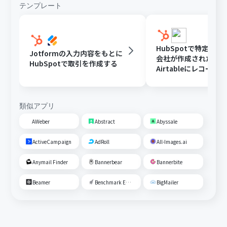
テンプレート
HubSpotで特定条
Jotformの入力内容をもとに
会社が作成されたら
HubSpotで取引を作成する
Airtableにレコード
る
類似アプリ
AWeber
Abstract
Abyssale
ActiveCampaign
AdRoll
All-Images.ai
Anymail Finder
Bannerbear
Bannerbite
Beamer
Benchmark Email
BigMailer