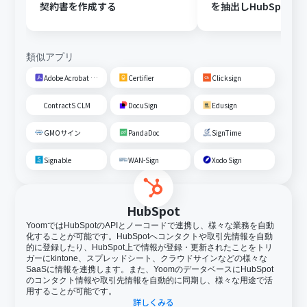
契約書を作成する
を抽出しHubSpot
トを作成する
類似アプリ
Adobe Acrobat Sign
Certifier
Clicksign
ContractS CLM
DocuSign
Edusign
GMOサイン
PandaDoc
SignTime
Signable
WAN-Sign
Xodo Sign
HubSpot
YoomではHubSpotのAPIとノーコードで連携し、様々な業務を自動
化することが可能です。HubSpotへコンタクトや取引先情報を自動
的に登録したり、HubSpot上で情報が登録・更新されたことをトリ
ガーにkintone、スプレッドシート、クラウドサインなどの様々な
SaaSに情報を連携します。また、YoomのデータベースにHubSpot
のコンタクト情報や取引先情報を自動的に同期し、様々な用途で活
用することが可能です。
詳しくみる