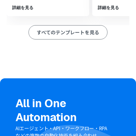
ルを指定のフォルダに格納します
詳細を見る
詳細を見る
※「トリガー」：フロー起動のきっかけとなるアクション、「オ
ペレーション」：トリガー起動後、フロー内で処理を行うアク
ション
すべてのテンプレートを見る
■このワークフローのカスタムポイント
Airtableのトリガー設定では、どのデータベースのレコー
ドを監視対象とするか、任意で設定してください
Dropboxにファイルをアップロードするアクションを設
定する際に、格納先のフォルダを任意で指定してくださ
い
■
注意事項
AirtableとDropboxのそれぞれとYoomを連携してくださ
い。
トリガーは5分、10分、15分、30分、60分の間隔で起動
All in One
間隔を選択できます。
プランによって最短の起動間隔が異なりますので、ご注意
Automation
ください。
Airtableのアウトプットの取得方法は
こちら
を参考にして
ください。
AIエージェント・API・ワークフロー・RPA
ダウンロード可能なファイル容量は最大300MBまでで
などの複数の自動化技術を組み合わせ、