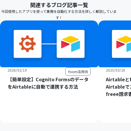
関連するブログ記事一覧
今回使用したアプリを使って業務を自動化する方法を詳しく解説していま
す！
2026/02/19
2025/03/26
Yoom活用術
【簡単設定】Cognito Formsのデータ
Airtabl
をAirtableに自動で連携する方法
Airtab
freee請