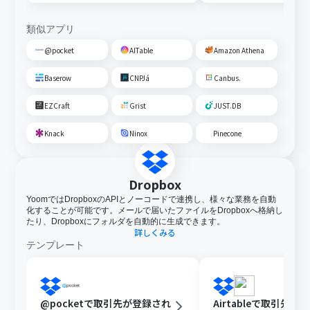
類似アプリ
@pocket
AITable
Amazon Athena
Baserow
CNPJá
Canbus.
EZCraft
Grist
JUST.DB
Knack
Ninox
Pinecone
Dropbox
YoomではDropboxのAPIとノーコードで連携し、様々な業務を自動
化することが可能です。メールで届いたファイルをDropboxへ格納し
たり、Dropboxにフォルダを自動的に生成できます。
詳しくみる
テンプレート
@pocketで取引先が登録され
Airtableで取引先が