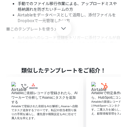
手動でのファイル移行作業による、アップロードミスや
格納漏れを防ぎたいチームの方
Airtableをデータベースとして活用し、添付ファイルを
Dropboxで一元管理したい方
■このテンプレートを使うメリット
Airtableへのレコード登録をトリガーに添付ファイルが自
動でDropboxに格納されるため、これまで手作業に費や
していた時間を短縮できます
手作業でのファイル転記による、アップロード漏れや格
納先の間違いといったヒューマンエラーのリスク軽減に
繋がります
類似したテンプレートをご紹介！
■フローボットの流れ
はじめに、AirtableとDropboxをYoomと連携します
次に、トリガーでAirtableを選択し、「レコードが登録さ
Airtableに依頼レコードが登録されたら、AI
Airtableで特定条
れたら」というアクションを設定します
ワーカーで分析してAsanaにタスクを追加
ら、HubSpotにコン
次に、オペレーションで、Airtableの「レコードのファイ
する
Airtableの新規レコー
ルをダウンロード」アクションを設定し、トリガーで取得
けHubSpotへコンタクト
Airtableで登録された依頼をAIが解析しAsanaへ自動
す。二重入力を減らし、入
したレコード内のファイルを指定します
でタスク追加するフローです。転記や担当者割り振
え、顧客情報管理をスムー
りの手間を減らし、優先度や期限設定もAIに任せて
最後に、オペレーションでDropboxの「ファイルをアッ
属人化を抑えます。
プロード」アクションを設定し、ダウンロードしたファイ