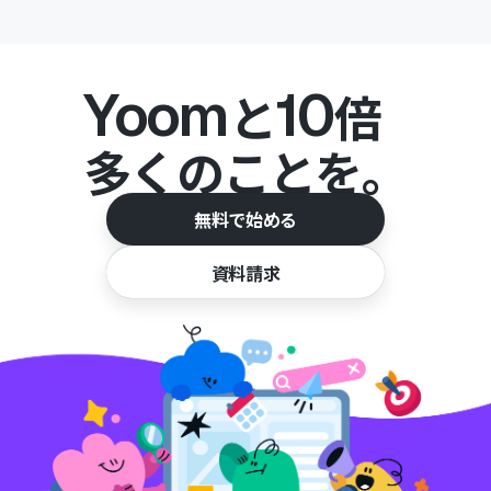
Yoom
10
と
倍
多くのことを。
無料で始める
資料請求