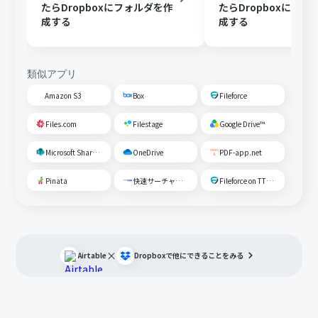
たらDropboxにフォルダを作
たらDropboxにフォ
成する
成する
類似アプリ
Amazon S3
Box
Fileforce
Files.com
Filestage
Google Drive™
Microsoft SharePoint
OneDrive
PDF-app.net
Pinata
快速サーチャーGX
Fileforce on TTS Cloud
×
Airtable
Dropbox
で他にできることをみる