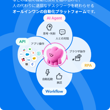
す。アプリの仕様によっては300MB未満になる可能性が
人の代わりに退屈なデスクワークを終わらせる
あるので、ご注意ください。
オールインワンの自動化プラットフォーム
です。
トリガー、各オペレーションでの取り扱い可能なファイ
ル容量の詳細は
こちら
をご覧ください。