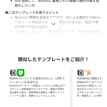
AIを活用して、Notionに蓄積された情報の要約作業を自
動化したい方
■このテンプレートを使うメリット
Notionに情報を追加するだけで、AIによる要約からMem
へのノート作成までが自動で実行されるため、転記や要
約作業の時間を短縮できます
手作業によるコピー＆ペーストのミスや、要約内容の漏れ
といったヒューマンエラーを防ぎ、情報の正確性を保つこ
とに繋がります
■フローボットの流れ
はじめに、NotionとMemをYoomと連携します
次に、トリガーでNotionを選択し、「特定のデータソー
類似したテンプレートをご紹介！
スのページが作成・更新されたら」というアクションを設
定します
次に、オペレーションで再度Notionを選択し、トリガー
で取得したIDを基にレコード情報を取得します
Notionでレコードが追加されたら、LINEで
HubSpotに登録され
次に、分岐機能を設定し、取得した情報に基づいて後続
メッセージを送信する
Notionデータベースへ
の処理を行うかどうかの条件を設定します
Notionのデータベース更新をトリガーにLINE公式ア
HubSpotで新規コンタク
カウントへ自動通知するフローです。連絡の手間や
Notionデータベースへ自
次に、オペレーションでAI機能を選択し、Notionから取
送信漏れを防ぎ、最新情報を確実かつ素早くチーム
入力やコピー&ペーストを
得した情報を基に文章を要約します
メンバーに届け、業務をスムーズにします。
有・精度向上、入力時間の
最後に、オペレーションでMemを選択し、「Create
Note」アクションでAIが要約したテキストを基にノート