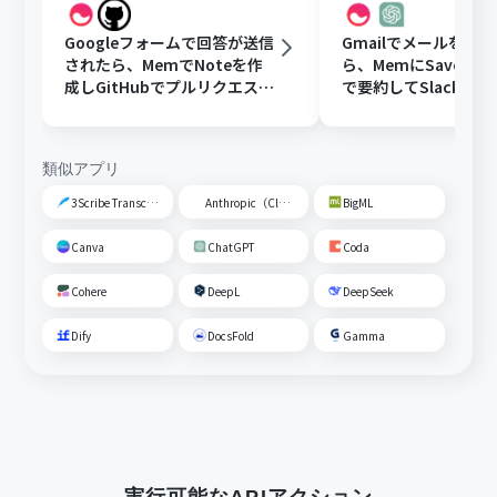
Googleフォームで回答が送信
Gmailでメールを受
されたら、MemでNoteを作
ら、MemにSaveしCh
成しGitHubでプルリクエスト
で要約してSlackに
を作成する
類似アプリ
3Scribe Transcription
Anthropic（Claude）
BigML
Canva
ChatGPT
Coda
Cohere
DeepL
DeepSeek
Dify
DocsFold
Gamma