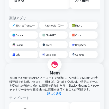
信する
スへ格納
類似アプリ
3Scribe Transcription
Anthropic（Claude）
BigML
Canva
ChatGPT
Coda
Cohere
DeepL
DeepSeek
Dify
DocsFold
Gamma
Mem
YoomではMemのAPIとノーコードで連携し、API経由でMemへの情
報登録を自動化できます。 例えば、GmailやOutlookで特定のメール
を受信した場合にMemに情報を追加したり、SlackやTeamsなどのチ
ャットツールから直接Memに情報を送信することが可能です。
詳しくみる
テンプレート