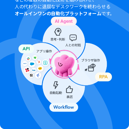
ください。
人の代わりに退屈なデスクワークを終わらせる
分岐はミニプラン以上のプランでご利用いただける機能
オールインワンの自動化プラットフォーム
です。
（オペレーション）となっております。フリープランの場
合は設定しているフローボットのオペレーションはエラ
ーとなりますので、ご注意ください。
ミニプランなどの有料プランは、2週間の無料トライアル
を行うことが可能です。無料トライアル中には制限対象の
アプリや機能（オペレーション）を使用することができ
ます。