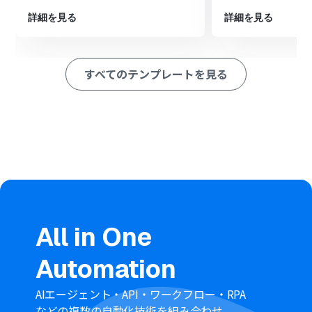
を作成します
詳細を見る
詳細を見る
※「トリガー」：フロー起動のきっかけとなるアクション、「オ
ペレーション」：トリガー起動後、フロー内で処理を行うアク
ション
すべてのテンプレートを見る
■このワークフローのカスタムポイント
Notionのトリガー設定では、連携の起点としたいデータ
ベースのIDを任意で設定してください
分岐機能では、Notionから取得した特定のプロパティ情
報などを基に、後続のオペレーションを実行する条件を
自由に設定できます
AIによる要約機能では、要約対象とする文章をNotionか
ら取得した情報の中から任意で指定し、要約の条件もカ
スタマイズできます
Memへのノート作成では、本文にNotionの情報やAIの要
約結果などを変数として自由に組み合わせて設定できま
す
All in One
■注意事項
Automation
Notion、MemのそれぞれとYoomを連携してください。
トリガーは5分、10分、15分、30分、60分の間隔で起動
間隔を選択できます。
AIエージェント・API・ワークフロー・RPA
プランによって最短の起動間隔が異なりますので、ご注意
などの複数の自動化技術を組み合わせ、