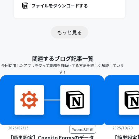
ファイルをダウンロードする
もっと見る
関連するブログ記事一覧
今回使用したアプリを使って業務を自動化する方法を詳しく解説していま
す！
2026/02/15
2025/10/23
Yoom活用術
【簡単設定】Cognito Formsのデータ
【簡単設定】