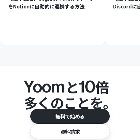
をNotionに自動的に連携する方法
Discor
Yoom
10
と
倍
多くのことを。
無料で始める
資料請求