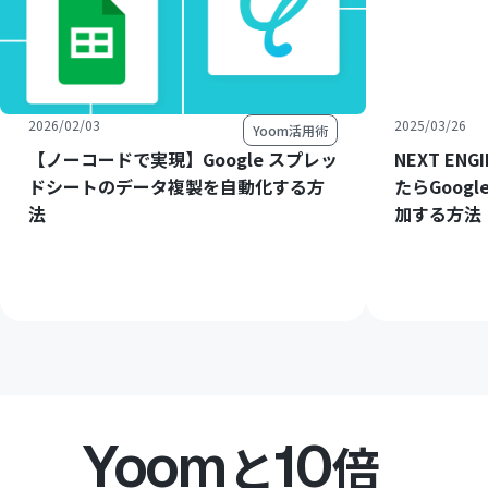
2026/02/03
2025/03/26
Yoom活用術
【ノーコードで実現】Google スプレッ
NEXT E
ドシートのデータ複製を自動化する方
たらGoog
法
加する方法
Yoom
10
と
倍