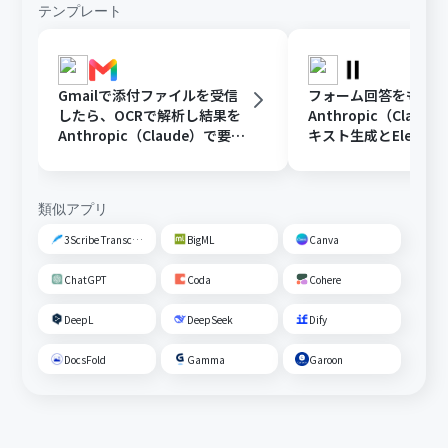
テンプレート
Gmailで添付ファイルを受信
フォーム回答をもと
したら、OCRで解析し結果を
Anthropic（Clau
Anthropic（Claude）で要約
キスト生成とElevenL
し、Google スプレッドシー
音声ファイル変換を
トに追加する
する
類似アプリ
3Scribe Transcription
BigML
Canva
ChatGPT
Coda
Cohere
DeepL
DeepSeek
Dify
DocsFold
Gamma
Garoon