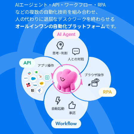
生成ができます
AIエージェント・API・ワークフロー・RPA
Google スプレッドシートの更新アクションでは、どのス
などの複数の自動化技術を組み合わせ、
プレッドシートやシートを対象にするか、また更新する
人の代わりに退屈なデスクワークを終わらせる
行を特定するためのキーとなるセルなどを任意で指定し
オールインワンの自動化プラットフォーム
です。
てください
■
注意事項
Google スプレッドシート、Anthropic（Claude）と
Yoomを連携してください。
Googleスプレッドシートをアプリトリガーとして使用す
る際の注意事項は下記を参照してください。
https://intercom.help/yoom/ja/articles/10010912
トリガーは5分、10分、15分、30分、60分の間隔で起動
間隔を選択できます。
プランによって最短の起動間隔が異なりますので、ご注意
ください。
分岐はミニプラン以上のプランでご利用いただける機能
（オペレーション）となっております。フリープランの場
合は設定しているフローボットのオペレーションはエラ
ーとなりますので、ご注意ください。
ミニプランなどの有料プランは、2週間の無料トライアル
を行うことが可能です。無料トライアル中には制限対象の
アプリや機能（オペレーション）を使用することができ