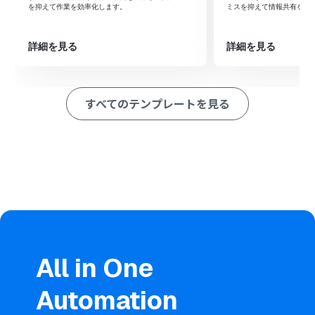
次に、オペレーションで分岐機能を設定し、特定の条件
を抑えて作業を効率化します。
ミスを抑えて情報共有を早
を満たした場合のみ後続の処理に進むように設定します
次に、オペレーションでAnthropic（Claude）の「テキ
ストを生成」アクションを設定し、追加された行のデータ
詳細を見る
詳細を見る
を基にテキストを生成させます
最後に、オペレーションでGoogle スプレッドシートの
「レコードを更新する」アクションを設定し、生成された
すべてのテンプレートを見る
テキストを元の行の特定の列に追記します
※「トリガー」：フロー起動のきっかけとなるアクション、「オ
ペレーション」：トリガー起動後、フロー内で処理を行うアク
ション
■このワークフローのカスタムポイント
Google スプレッドシートのトリガー設定では、対象のス
プレッドシート、シート、監視したいテーブルの範囲を任
意で設定してください
分岐機能では、追加された行の特定のセルの値にもとづい
て、後続の処理を実行するかどうかの条件を自由にカスタ
All in One
マイズできます
Anthropic（Claude）のテキスト生成では、プロンプト
Automation
を自由に設定可能です。スプレッドシートから取得した値
をプロンプト内に変数として組み込み、動的なテキスト