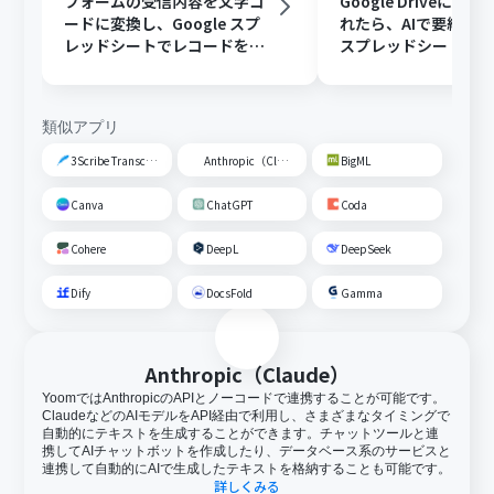
フォームの受信内容を文字コ
Google Driveに文
ードに変換し、Google スプ
れたら、AIで要約してG
レッドシートでレコードを追
スプレッドシートの
加する
トに追加する
類似アプリ
3Scribe Transcription
Anthropic（Claude）
BigML
Canva
ChatGPT
Coda
Cohere
DeepL
DeepSeek
Dify
DocsFold
Gamma
Anthropic（Claude）
YoomではAnthropicのAPIとノーコードで連携することが可能です。
ClaudeなどのAIモデルをAPI経由で利用し、さまざまなタイミングで
自動的にテキストを生成することができます。チャットツールと連
携してAIチャットボットを作成したり、データベース系のサービスと
連携して自動的にAIで生成したテキストを格納することも可能です。
詳しくみる