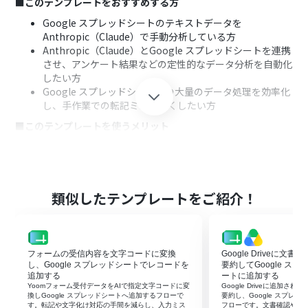
■このテンプレートをおすすめする方
Google スプレッドシートのテキストデータを
Anthropic（Claude）で手動分析している方
Anthropic（Claude）とGoogle スプレッドシートを連携
させ、アンケート結果などの定性的なデータ分析を自動化
したい方
Google スプレッドシート上の大量のデータ処理を効率化
し、手作業での転記ミスをなくしたい方
■このテンプレートを使うメリット
Google スプレッドシートに行が追加されると自動で
Anthropic（Claude）が解析するため、手作業による分
析や転記業務の時間を短縮できます
データのコピー＆ペーストや分析結果の転記が不要になる
類似したテンプレートをご紹介！
ため、入力ミスや確認漏れといったヒューマンエラーの
発生を防ぐことに繋がります
■フローボットの流れ
フォームの受信内容を文字コードに変換
Google Driveに文
はじめに、Google スプレッドシートと
し、Google スプレッドシートでレコードを
要約してGoogle ス
Anthropic（Claude）をYoomと連携します
追加する
ートに追加する
次に、トリガーでGoogle スプレッドシートを選択し、
Yoomフォーム受付データをAIで指定文字コードに変
Google Driveに追加さ
「行が追加されたら」アクションを設定します
換しGoogle スプレッドシートへ追加するフローで
要約し、Google スプレ
す。転記や文字化け対応の手間を減らし、入力ミス
フローです。文書確認や転