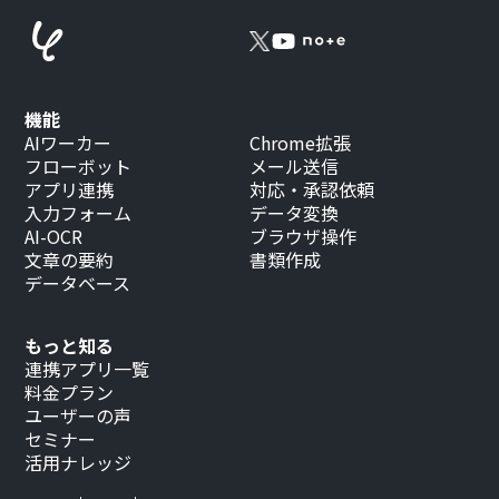
機能
AIワーカー
Chrome拡張
フローボット
メール送信
アプリ連携
対応・承認依頼
入力フォーム
データ変換
AI-OCR
ブラウザ操作
文章の要約
書類作成
データベース
もっと知る
連携アプリ一覧
料金プラン
ユーザーの声
セミナー
活用ナレッジ