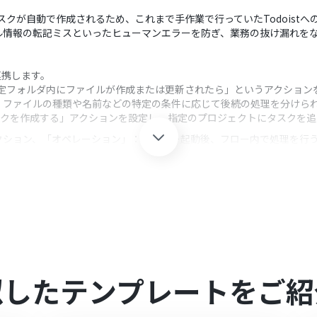
にタスクが自動で作成されるため、これまで手作業で行っていたTodoist
ル情報の転記ミスといったヒューマンエラーを防ぎ、業務の抜け漏れを
と連携します。
、「特定フォルダ内にファイルが作成または更新されたら」というアクション
、ファイルの種類や名前などの特定の条件に応じて後続の処理を分けら
「タスクを作成する」アクションを設定し、指定のプロジェクトにタスクを
クション、「オペレーション」：トリガー起動後、フロー内で処理を行
の対象としたいドライブIDやフォルダIDを任意で指定してください。
の件名や内容にOneDriveで取得したファイル名やURLといった情報を
mを連携してください。
は、家庭向けプランと一般法人向けプラン（Microsoft365 Business
似したテンプレートをご紹
0分の間隔で起動間隔を選択できます。
すので、ご注意ください。
ただける機能（オペレーション）となっております。フリープランの場