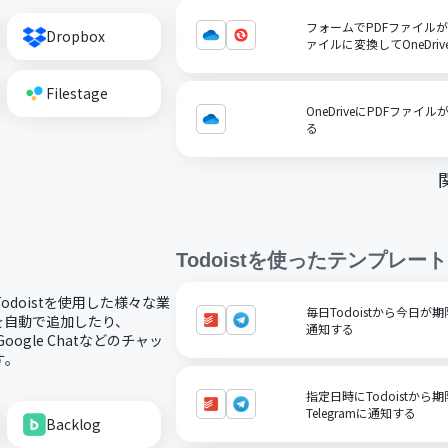
フォームでPDFファイルが送
Dropbox
ァイルに変換してOneDri
Filestage
OneDriveにPDFファ
る
Todoist
を使ったテンプレート
Todoistを使用した様々な業
毎日Todoistから今日が期
クを自動で追加したり、
通知する
oogle Chatなどのチャッ
す。
指定日時にTodoistか
Telegramに通知する
Backlog