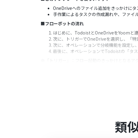
OneDriveへのファイル追加をきっかけ
手作業によるタスクの作成漏れや、ファイ
■フローボットの流れ
はじめに、TodoistとOneDriveをYoom
次に、トリガーでOneDriveを選択し
次に、オペレーションで分岐機能を設定し
最後に、オペレーションでTodoistの
※「トリガー」：フロー起動のきっかけとなるア
■このワークフローのカスタムポイント
OneDriveのトリガー設定では、自動化
Todoistでタスクを作成する際に、タスク
■注意事項
OneDrive、TodoistのそれぞれとYoo
Microsoft365（旧Office365）に
に失敗する可能性があります。
類
トリガーは5分、10分、15分、30分、6
プランによって最短の起動間隔が異なりま
分岐はミニプラン以上のプランでご利用い