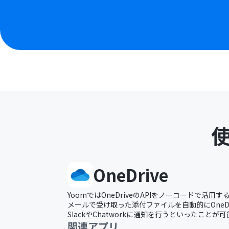
OneDrive
YoomではOneDriveのAPIをノーコードで活
メールで受け取った添付ファイルを自動的にOneD
SlackやChatworkに通知を行うといったことが
関連アプリ