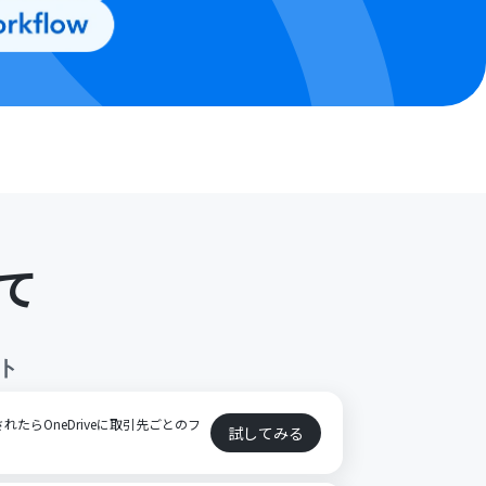
て
ト
されたらOneDriveに取引先ごとのフ
試してみる