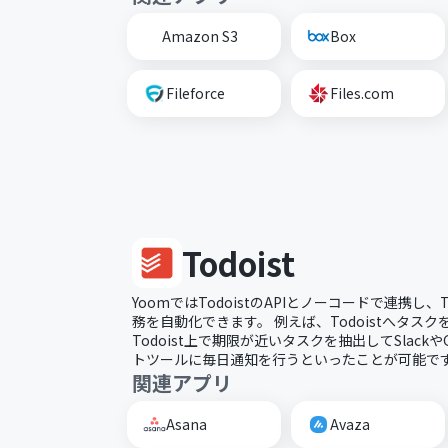
Amazon S3
Box
Fileforce
Files.com
Todoist
YoomではTodoistのAPIとノーコードで連携し、
務を自動化できます。 例えば、Todoistへタス
Todoist上で期限が近いタスクを抽出してSlackやG
トツールに毎日通知を行うといったことが可能で
関連アプリ
Asana
Avaza