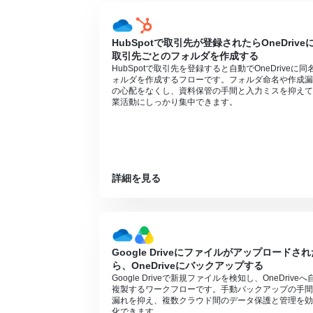
エラーとなりますので、ご注意ください。
ミニプランなどの有料プランは、2週間の
ができます。
HubSpotで取引先が登録されたらOneDrive
取引先ごとのフォルダを作成する
HubSpotで取引先を登録すると自動でOneDriveに同
ォルダを作成するフローです。フォルダ命名や作成漏
の心配をなくし、資料保管の手間と入力ミスを抑えて
業活動にしっかり集中できます。
詳細を見る
Google Driveにファイルがアップロードされ
ら、OneDriveにバックアップする
Google Driveで新規ファイルを検知し、OneDriveへ
複製するワークフローです。手動バックアップの手間
漏れを抑え、複数クラウド間のデータ保護と管理を効
化できます。