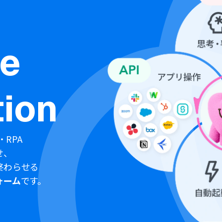
ne
ion
・RPA
せ、
終わらせる
ォーム
です。