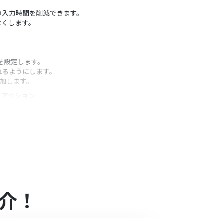
への入力時間を削減できます。
なくします。
を設定します。
れるようにします。
追加します。
うアクション
動的に埋め込めます。
）があり、一般法人向けプランに加入していない場合には認証
介！
合は設定しているフローボットのオペレーションは