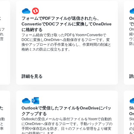
無料トライアルを行うことが可能です。無料トライアル中には制限対象の
に
フォームでPDFファイルが送信されたら、
O
ConvertioでDOCファイルに変換してOneDrive
で
名フ
に格納する
O
れ
縮
フォーム経由で受け取ったPDFをYoom×Convertioで
営
ウ
DOCに変換しOneDriveへ自動保存するフローです。変
防
換やアップロードの手作業を減らし、作業時間の削減と
格納ミスの防止に役立ちます。
詳細を見る
詳
た
Outlookで受信したファイルをOneDriveにバッ
S
クアップする
O
自動
Outlookの受信メールから添付ファイルをYoomで自動的
S
と
にOneDriveへ保存するフローです。手動バックアップの
ト
率
手間や保存忘れを防ぎ、日々のファイル管理をより確実
の
かつ効率的にします。
を