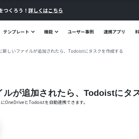
員をつくろう！
詳しくはこちら
テンプレート
機能
ユーザー事例
連携アプリ
iveに新しいファイルが追加されたら、Todoistにタスクを作成する
ァイルが追加されたら、Todoistに
単に
OneDrive
と
Todoist
を自動連携できます。