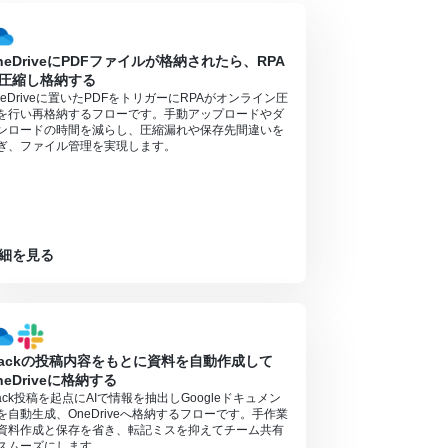
アプリや機能（オペレーション）を使用すること
neDriveにPDFファイルが格納されたら、RPA
圧縮し格納する
neDriveに置いたPDFをトリガーにRPAがオンライン圧
を行い再格納するフローです。手動アップロードやダ
ンロードの時間を減らし、圧縮漏れや保存先間違いを
ぎ、ファイル管理を実現します。
細を見る
lackの投稿内容をもとに資料を自動作成して
neDriveに格納する
lack投稿を起点にAIで情報を抽出しGoogleドキュメン
を自動生成、OneDriveへ格納するフローです。手作業
資料作成と保存を省き、転記ミスを抑えてチーム共有
スムーズにします。