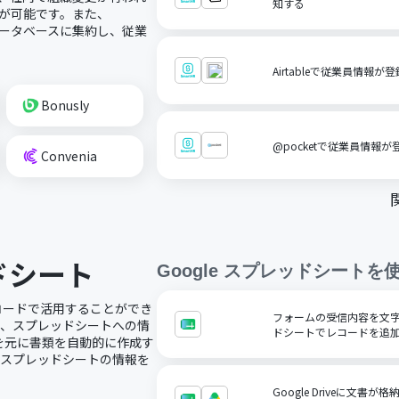
知する
とが可能です。また、
mデータベースに集約し、従業
Airtableで従業員情報が
Bonusly
@pocketで従業員情報が
Convenia
ッドシート
Google スプレッドシート
を
ノーコードで活用することができ
フォームの受信内容を文字コ
で、スプレッドシートへの情
ドシートでレコードを追
を元に書類を自動的に作成す
にスプレッドシートの情報を
Google Driveに文書が