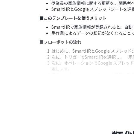
従業員の家族情報に関する更新を、関係者
SmartHRとGoogle スプレッドシー
■このテンプレートを使うメリット
SmartHRで家族情報が登録されると、自
手作業によるデータの転記がなくなること
■フローボットの流れ
はじめに、SmartHRとGoogle スプレッ
次に、トリガーでSmartHRを選択し、
次に、オペレーションでGoogle スプ
定します。
最後に、オペレーションでメール機能を選
※「トリガー」：フロー起動のきっかけとなるア
■このワークフローのカスタムポイント
SmartHRとの連携設定では、ご利用の
Google スプレッドシートのオペレー
メール通知のオペレーションでは、通知先の
とも可能です。
■注意事項