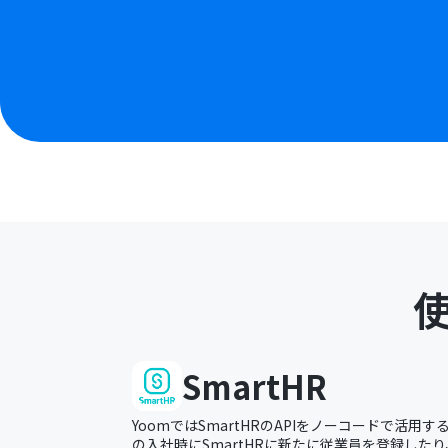
SmartHR
YoomではSmartHRのAPIをノーコードで活用
の入社時にSmartHRに新たに従業員を登録した