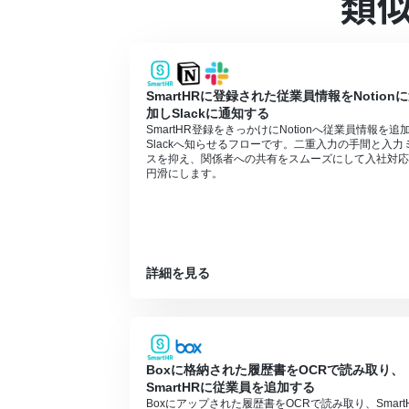
類
SmartHR、Google スプレッドシート
SmartHRに登録された従業員情報をNotion
加しSlackに通知する
SmartHR登録をきっかけにNotionへ従業員情報を追
Slackへ知らせるフローです。二重入力の手間と入力
スを抑え、関係者への共有をスムーズにして入社対応
円滑にします。
詳細を見る
Boxに格納された履歴書をOCRで読み取り、
SmartHRに従業員を追加する
Boxにアップされた履歴書をOCRで読み取り、Smart