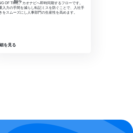
ING OF TIME、カオナビへ即時同期するフローです。
重入力の手間を減らし転記ミスを防ぐことで、入社手
きをスムーズにし人事部門の生産性を高めます。
細を見る