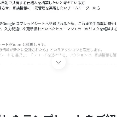
へ自動で共有する仕組みを構築したいと考えている方
トを連携させ、家族情報の一元管理を実現したいチームリーダーの方
動でGoogle スプレッドシートへ記録されるため、これまで手作業に費
で、入力間違いや更新漏れといったヒューマンエラーのリスクを軽減す
ドシートをYoomと連携します。
「家族情報が新たに登録されたら」というアクションを設定します。
レッドシートを選択し、「レコードを追加する」アクションで、家族情報を
択し、「メールを送る」アクションで、担当者へ家族情報が登録された
クション、「オペレーション」：トリガー起動後、フロー内で処理を行
環境に応じたサブドメイン情報を入力してください。
ションでは、記録対象のスプレッドシートやシート、データの書き込み範囲
メールアドレスや件名、本文を自由に設定できます。本文にはSmart