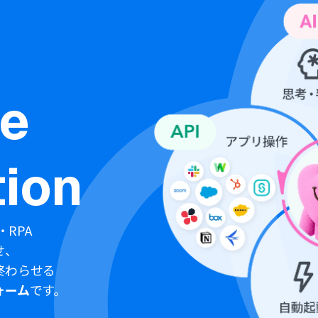
ne
ion
・RPA
せ、
終わらせる
ォーム
です。