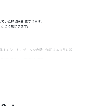
やしていた時間を削減できます。
ることに繋がります。
管理するシートにデータを自動で追記するように設
旨を通知するように設定します。
うアクション
などを任意で指定してください。
HRから取得した従業員名などの情報を差し込むこ