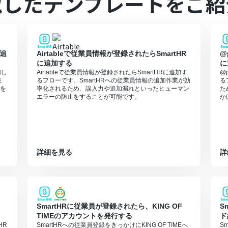
似したテンプレートをご紹
のそれぞれとYoomを連携してください。
に追
Airtableで従業員情報が登録されたらSmartHR
@
に追加する
に
加し
Airtableで従業員情報が登録されたらSmartHRに追加す
@
ミ
るフローです。SmartHRへの従業員情報の追加作業が効
る
を
率化されるため、誤入力や追加漏れといったヒューマン
た
エラーの防止をすることが可能です。
か
詳細を見る
詳
SmartHRに従業員が登録されたら、KING OF
S
TIMEのアカウントを発行する
ド
HR
SmartHRへの従業員登録をきっかけにKING OF TIMEへ
S