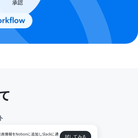
て
ト
員情報をNotionに追加しSlackに通
試してみる