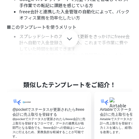
手作業での転記に課題を感じている方
freee会計と連携した入金管理の自動化によって、バック
オフィス業務を効率化したい方
■このテンプレートを使うメリット
スプレッドシートのステータス更新をきっかけにfreee会
計へ自動で入金登録されるため、これまで手作業に費や
していた時間を削減できます
手作業による金額の入力間違いや登録漏れといったヒュ
ーマンエラーを防ぎ、会計処理の正確性を向上させます
■フローボットの流れ
はじめに、Google スプレッドシートとfreee会計をYoom
類似したテンプレートをご紹介！
と連携します
次に、トリガーでGoogle スプレッドシートを選択し、
「行が更新されたら」というアクションを設定します
次に、オペレーションで分岐機能を設定し、入金ステー
@pocketでステータスが更新されたらfreee
Airtableでステータス
タスが「完了」になった場合にのみ後続の処理が進むよ
会計に売上取引を登録する
会計に売上取引を登録
うにします
@pocketでステータスが更新されたらfreee会計に売
Airtableでステータスが請
次に、freee会計の「取引先の検索」アクションを設定
上取引を登録するフローです。データの連携元が他
計へ売上取引を登録するフ
部門となる場合でも、freee会計への登録はシームレ
力ミスを減らし、経理の処
し、スプレッドシートの情報をもとに取引先を特定しま
スに行えるため、業務負担を軽減することが可能で
を改善します。
す
す。