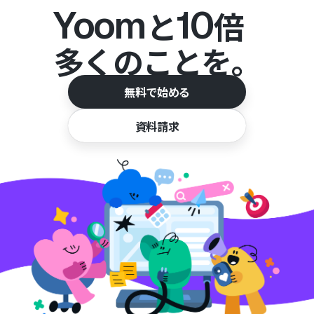
Yoom
10
と
倍
多くのことを。
無料で始める
資料請求