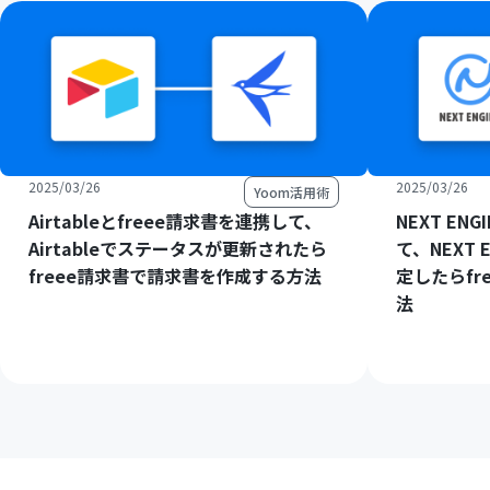
2025/03/26
2025/03/26
Yoom活用術
Airtableとfreee請求書を連携して、
NEXT EN
Airtableでステータスが更新されたら
て、NEXT
freee請求書で請求書を作成する方法
定したらfr
法