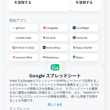
を登録する
を登録する
類似アプリ
@Tovas
Chargebee
ChartMogul
ClimberCloud
DX Suite
Fakturoid
Fatture in Cloud
Invoice Ninja
Klippa DocHorizon
Lexware Office
MakeLeaps
Misoca
Google スプレッドシート
YoomではGoogleスプレッドシートのAPIをノーコードで活用するこ
とができます。スプレッドシートとYoomを連携することで、スプレ
ッドシートへの情報入力を自動化したり、スプレッドシートの雛形
を元に書類を自動的に作成することが可能です。また、Yoomのデー
タベースにスプレッドシートの情報を同期し、様々な用途で活用す
ることも可能です。
詳しくみる
テンプレート