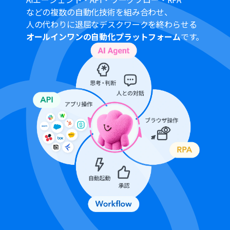
合は設定しているフローボットのオペレーションはエラ
などの複数の自動化技術を組み合わせ、
ーとなりますので、ご注意ください。
人の代わりに退屈なデスクワークを終わらせる
ミニプランなどの有料プランは、2週間の無料トライアル
オールインワンの自動化プラットフォーム
です。
を行うことが可能です。無料トライアル中には制限対象の
アプリや機能（オペレーション）を使用することができ
ます。
Googleスプレッドシートをアプリトリガーとして使用す
る際の注意事項は「
【アプリトリガー】Googleスプレッ
ドシートのトリガーにおける注意事項
」を参照してくだ
さい。