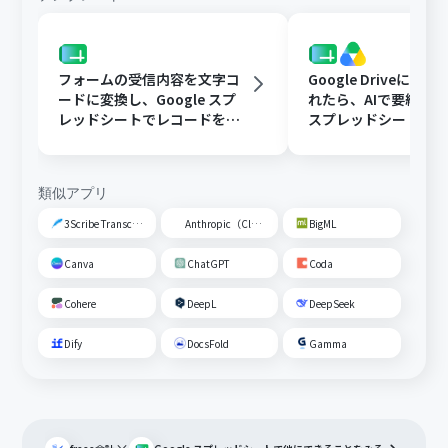
フォームの受信内容を文字コ
Google Driveに文
ードに変換し、Google スプ
れたら、AIで要約してG
レッドシートでレコードを追
スプレッドシートの
加する
トに追加する
類似アプリ
3Scribe Transcription
Anthropic（Claude）
BigML
Canva
ChatGPT
Coda
Cohere
DeepL
DeepSeek
Dify
DocsFold
Gamma