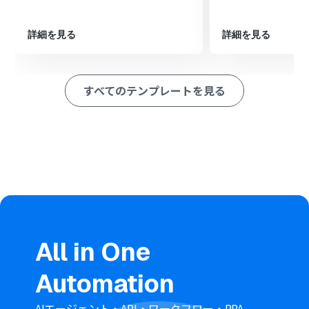
最後に、freee会計の「決済済みの取引の登録」アクショ
ンを設定し、該当の取引に対して決済を登録します
詳細を見る
詳細を見る
■このワークフローのカスタムポイント
Google スプレッドシートのトリガー設定では、監視対象
としたいスプレッドシートのID、シートIDを任意で設定
すべてのテンプレートを見る
してください
freee会計の各アクションでは、操作対象となる事業所ID
を任意で設定してください
※「トリガー」：フロー起動のきっかけとなるアクション、「オ
ペレーション」：トリガー起動後、フロー内で処理を行うアク
ション
■注意事項
freee会計、Google スプレッドシートのそれぞれとYoom
を連携してください。
トリガーは5分、10分、15分、30分、60分の間隔で起動
All in One
間隔を選択できます。
プランによって最短の起動間隔が異なりますので、ご注意
Automation
ください。
分岐はミニプラン以上のプランでご利用いただける機能
（オペレーション）となっております。フリープランの場
AIエージェント・API・ワークフロー・RPA