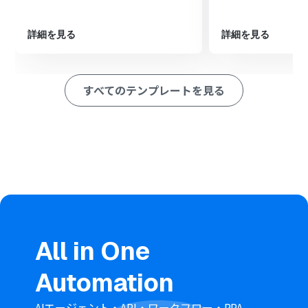
最後に、オペレーションでGoogle スプレッドシートの
「レコードを追加する」アクションを設定し、取得した情
詳細を見る
詳細を見る
報を指定のスプレッドシートに追加します
※「トリガー」：フロー起動のきっかけとなるアクション、「オ
ペレーション」：トリガー起動後、フロー内で処理を行うアク
すべてのテンプレートを見る
ション
■このワークフローのカスタムポイント
Slackのトリガー設定では、自動化の対象としたいチャン
ネルIDと、トリガーとなるスタンプ名を任意で設定してく
ださい
Google スプレッドシートへの追加オペレーションでは、
記録先となる任意のスプレッドシートIDとシート名を指
定してください
■
注意事項
All in One
Slack、Google スプレッドシートのそれぞれとYoomを連
携してください。
Automation
AIエージェント・API・ワークフロー・RPA