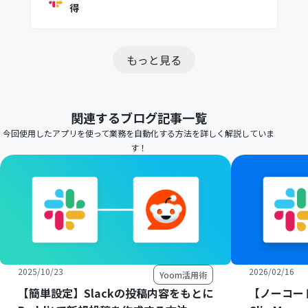
得
もっと見る
関連するブログ記事一覧
今回使用したアプリを使って業務を自動化する方法を詳しく解説していま
す！
2025/10/23
2026/02/16
Yoom活用術
【簡単設定】Slackの投稿内容をもとに
【ノーコード