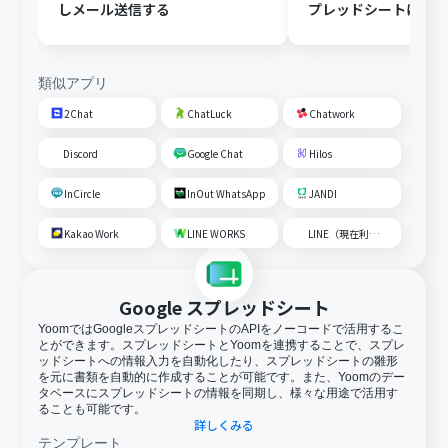
しメール送信する
プレッドシートにメ
内容を追加する
類似アプリ
2Chat
ChatLuck
Chatwork
Discord
Google Chat
Hilos
InCircle
InOut WhatsApp
JANDI
Kakao Work
LINE WORKS
LINE（現在利用不可）
Google スプレッドシート
YoomではGoogleスプレッドシートのAPIをノーコードで活用するこ
とができます。スプレッドシートとYoomを連携することで、スプレ
ッドシートへの情報入力を自動化したり、スプレッドシートの雛形
を元に書類を自動的に作成することが可能です。また、Yoomのデー
タベースにスプレッドシートの情報を同期し、様々な用途で活用す
ることも可能です。
詳しくみる
テンプレート