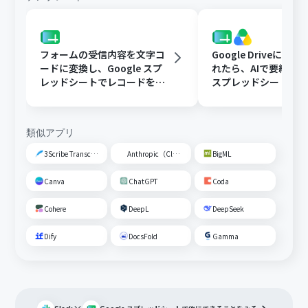
フォームの受信内容を文字コ
Google Driveに文
ードに変換し、Google スプ
れたら、AIで要約してG
レッドシートでレコードを追
スプレッドシートの
加する
トに追加する
類似アプリ
3Scribe Transcription
Anthropic（Claude）
BigML
Canva
ChatGPT
Coda
Cohere
DeepL
DeepSeek
Dify
DocsFold
Gamma