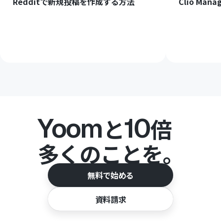
Redditで新規投稿を作成する方法
Clio M
Yoom
10
と
倍
多くのことを。
無料で始める
資料請求