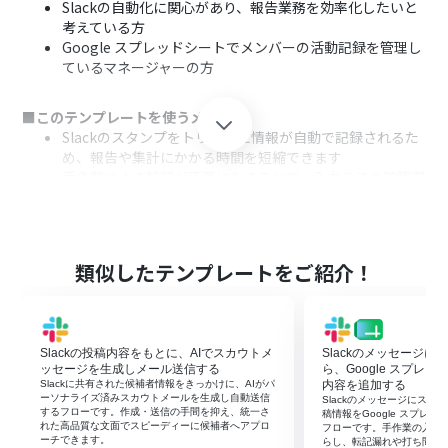
Slackの自動化に関心があり、報告業務を効率化したいと
考えている方
Google スプレッドシートでメンバーの活動記録を管理し
ているマネージャーの方
■このテンプレートを使うメリット
Slackのスタンプをトリガーに情報が自動で記録されるた
め、報告や集計にかかる時間を短縮できます
手作業による転記が不要になることで、入力ミスや確認漏
れといったヒューマンエラーの発生を防ぎます
■フローボットの流れ
はじめに、SlackとGoogle スプレッドシートをYoomと連
類似したテンプレートをご紹介！
携します
次に、トリガーでSlackを選択し、「メッセージにスタン
プが押されたら」というアクションを設定します
続いて、オペレーションでSlackの「 特定のメッセージを
Slackの投稿内容をもとに、AIでスカウトメ
Slackのメッセージ
取得 」アクションを設定して、スタンプが押されたメッ
ッセージを生成しメール送信する
ら、Google スプレ
セージ情報を取得します
Slackに共有された候補者情報をきっかけに、AIがパ
内容を追加する
ーソナライズ済みスカウトメールを生成し自動送信
Slackのメッセージにス
続いて、オペレーションでSlackの「ユーザー情報を取
するフローです。作成・送信の手間を抑え、統一さ
稿情報をGoogle スプレ
得」アクションを設定し、スタンプを押したユーザーの情
れた高品質な文面でスピーディーに候補者へアプロ
フローです。手作業の入力
ーチできます。
らし、転記漏れや打ち間違
報を取得します