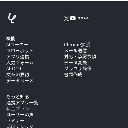
機能
AIワーカー
Chrome拡張
フローボット
メール送信
アプリ連携
対応・承認依頼
入力フォーム
データ変換
AI-OCR
ブラウザ操作
文章の要約
書類作成
データベース
もっと知る
連携アプリ一覧
料金プラン
ユーザーの声
セミナー
活用ナレッジ