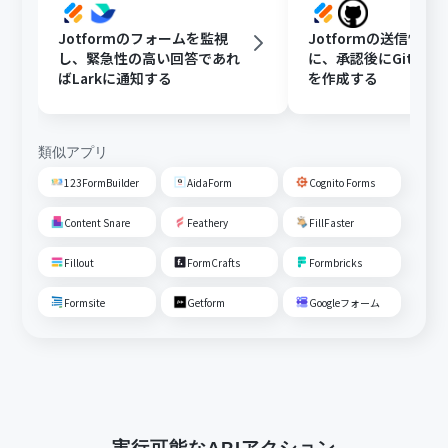
Jotformのフォームを監視
Jotformの送信情報
し、緊急性の高い回答であれ
に、承認後にGitHubで
ばLarkに通知する
を作成する
類似アプリ
123FormBuilder
AidaForm
Cognito Forms
Content Snare
Feathery
FillFaster
Fillout
FormCrafts
Formbricks
Formsite
Getform
Googleフォーム