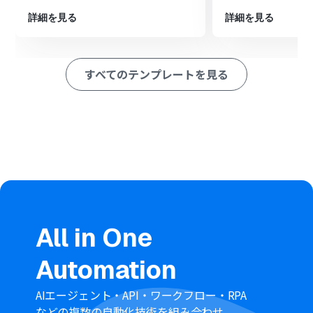
する」アクションを設定し、トリガーで反応したフォーム
詳細を見る
詳細を見る
の回答内容を取得します。
最後に、オペレーションでGoogle スプレッドシートの
「レコードを追加する」アクションを設定し、取得した回
答内容を指定のスプレッドシートに追加します。
すべてのテンプレートを見る
※「トリガー」：フロー起動のきっかけとなるアクション、「オ
ペレーション」：トリガー起動後、フロー内で処理を行うアク
ション
■このワークフローのカスタムポイント
Jotformのトリガー設定では、自動化の対象としたいフ
ォームのIDを任意で設定してください。これにより、特定
のフォームの回答のみをトリガーにできます。
Google スプレッドシートへのデータ追加設定では、書き
All in One
込み対象としたい任意のスプレッドシートIDと、シート名
（タブ名）を指定してください。
Automation
■
注意事項
AIエージェント・API・ワークフロー・RPA
などの複数の自動化技術を組み合わせ、
Jotform、Google スプレッドシートのそれぞれとYoom