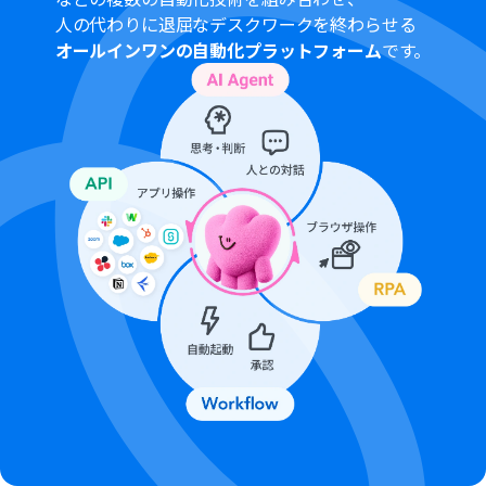
を連携してください。
人の代わりに退屈なデスクワークを終わらせる
JotformのWebhook設定方法は
「JotformのWebhook
オールインワンの自動化プラットフォーム
です。
設定と最新回答取得方法について」
をご参照ください。