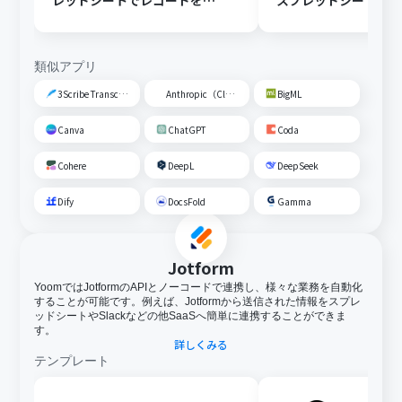
レッドシートでレコードを追
スプレッドシートの
加する
トに追加する
類似アプリ
3Scribe Transcription
Anthropic（Claude）
BigML
Canva
ChatGPT
Coda
Cohere
DeepL
DeepSeek
Dify
DocsFold
Gamma
Jotform
YoomではJotformのAPIとノーコードで連携し、様々な業務を自動化
することが可能です。例えば、Jotformから送信された情報をスプレ
ッドシートやSlackなどの他SaaSへ簡単に連携することができま
す。
詳しくみる
テンプレート