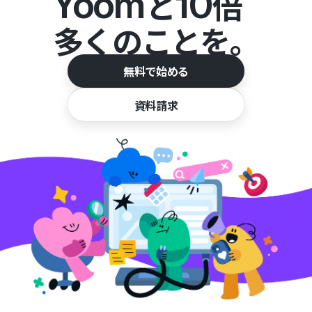
Yoom
10
と
倍
多くのことを。
無料で始める
資料請求