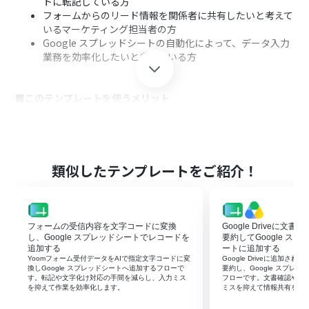
トに転記している方
フォームからのリード情報を関係者に共有したいと考えて
いるマーケティング担当者の方
Google スプレッドシートの自動化によって、データ入力
業務を効率化したいと考えている方
■このテンプレートを使うメリット
Jotformに回答が送信されると自動でGoogle スプレッド
シートにデータが追加されるため、これまで手作業に費
やしていた時間を短縮できます。
手作業でのデータ転記が不要になることで、入力間違いや
類似したテンプレートをご紹介！
記載漏れといったヒューマンエラーのリスクを軽減し、
データの正確性を保ちます。
フォームの受信内容を文字コードに変換
Google Driveに文
■フローボットの流れ
し、Google スプレッドシートでレコードを
要約してGoogle ス
はじめに、JotformとGoogle スプレッドシートをYoom
追加する
ートに追加する
Yoomフォーム受付データをAIで指定文字コードに変
Google Driveに追加さ
と連携します。
換しGoogle スプレッドシートへ追加するフローで
要約し、Google スプレ
次に、トリガーでJotformを選択し、「フォームが送信さ
す。転記や文字化け対応の手間を減らし、入力ミス
フローです。文書確認や転
を抑えて作業を効率化します。
ミスを抑えて情報共有を早
れたら」というアクションを設定します。
次に、オペレーションでJotformの「最新の回答を取得