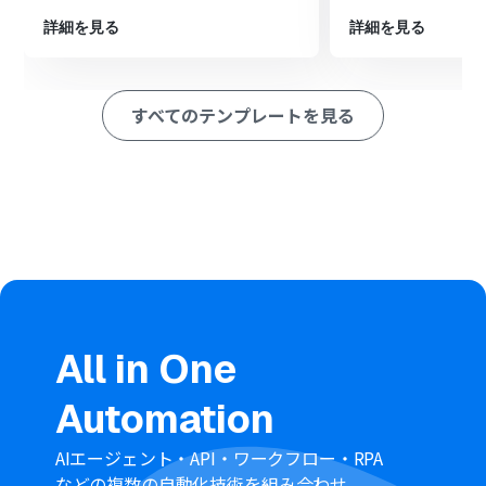
ペレーション」：トリガー起動後、フロー内で処理を行うアク
ション
詳細を見る
詳細を見る
■このワークフローのカスタムポイント
Yoomとboardを連携する際に、boardで発行した任意の
APIキーを設定してください。これにより、使用するアカ
すべてのテンプレートを見る
ウントに応じた操作が可能になります。
■注意事項
boardとYoomを連携してください。
boardのマイアプリ連携方法は
「boardのマイアプリ登録
方法」
をご参照ください。
「同じ処理を繰り返す」オペレーション間の操作は、チ
ームプラン・サクセスプランでのみご利用いただける機能
となっております。フリープラン・ミニプランの場合は設
定しているフローボットのオペレーションやデータコネ
クトはエラーとなりますので、ご注意ください。
チームプランやサクセスプランなどの有料プランは、2週
All in One
間の無料トライアルを行うことが可能です。無料トライア
ル中には制限対象のアプリや機能（オペレーション）を
Automation
使用することができます。
AIエージェント・API・ワークフロー・RPA
などの複数の自動化技術を組み合わせ、