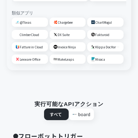
類似アプリ
@Tovas
Chargebee
ChartMogul
ClimberCloud
DX Suite
Fakturoid
Fatture in Cloud
Invoice Ninja
Klippa DocHorizon
Lexware Office
MakeLeaps
Misoca
実行可能なAPIアクション
すべて
board
フローボットトリガー