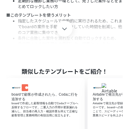
定期的な棚卸し業務の一環として、完了した案件などをま
とめてロックしたい方
■このテンプレートを使うメリット
指定したスケジュールで自動的に実行されるため、これま
でboardの案件を手動でロックしていた時間を削減し、他
のコア業務に集中できます。
条件に合致した案件を漏れなく自動でロックするため、
手作業による対応漏れや意図しない編集といったヒュー
マンエラーを防ぎます。
■フローボットの流れ
はじめに、boardをYoomと連携します。
次に、トリガーでスケジュールトリガーを選択し、「指定
類似したテンプレートをご紹介！
したスケジュールになったら」アクションを設定して、実
行したい日時を定めます。
オペレーションでboardの「案件詳細を取得」アクション
を設定し、ロック対象としたい案件の情報を取得します。
boardで顧客が作成されたら、Codaに行を
Airtableで発注先が登
次に、取得した案件リストに対して「繰り返し処理」を
追加する
加する
設定します。
boardで作成した顧客情報を自動でCodaテーブルへ
Airtableで発注先が登録さ
反映するフローです。二重入力の手間や更新漏れを
ローです。boardへの発
繰り返し処理の中でboardの「案件のロック」アクション
減らし、担当者の再入力・確認作業を抑えて正確な
ことで、スピーディーな情
を設定し、各案件を順番にロック処理します。
顧客管理と業務時間の有効活用に役立ちます。
業務スピードを向上させる
※「トリガー」：フロー起動のきっかけとなるアクション、「オ