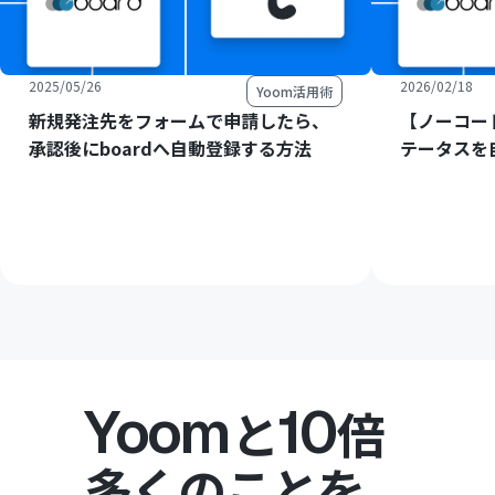
2025/05/26
2026/02/18
Yoom活用術
新規発注先をフォームで申請したら、
【ノーコード
承認後にboardへ自動登録する方法
テータスを
Yoom
10
と
倍
多くのことを。