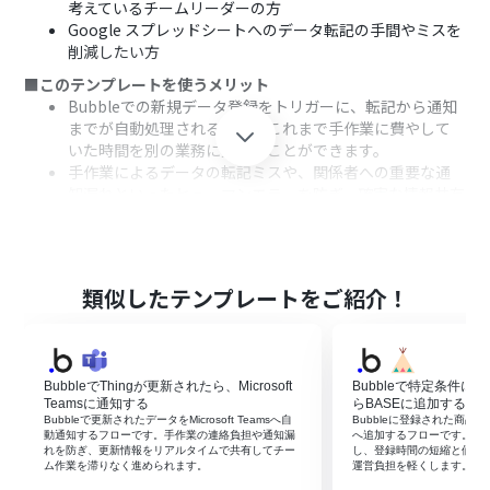
考えているチームリーダーの方
Google スプレッドシートへのデータ転記の手間やミスを
削減したい方
■このテンプレートを使うメリット
Bubbleでの新規データ登録をトリガーに、転記から通知
までが自動処理されるため、これまで手作業に費やして
いた時間を別の業務に充てることができます。
手作業によるデータの転記ミスや、関係者への重要な通
知漏れといったヒューマンエラーを防ぎ、確実な情報共有
を実現します。
■フローボットの流れ
はじめに、BubbleとGoogle スプレッドシートをYoomと
連携します。
類似したテンプレートをご紹介！
次に、トリガーでBubbleを選択し、「Thingが作成され
たら」というアクションを設定します。
次に、オペレーションでGoogle スプレッドシートの「レ
コードを追加する」アクションを設定し、Bubbleから取
BubbleでThingが更新されたら、Microsoft
Bubbleで特定条件
得した情報を登録します。
Teamsに通知する
らBASEに追加する
最後に、オペレーションでYoomの「メールを送る」アク
Bubbleで更新されたデータをMicrosoft Teamsへ自
Bubbleに登録された商品
動通知するフローです。手作業の連絡負担や通知漏
へ追加するフローです。手
ションを設定し、担当者へ新規登録があった旨を通知し
れを防ぎ、更新情報をリアルタイムで共有してチー
し、登録時間の短縮と価格
ます。
ム作業を滞りなく進められます。
運営負担を軽くします。