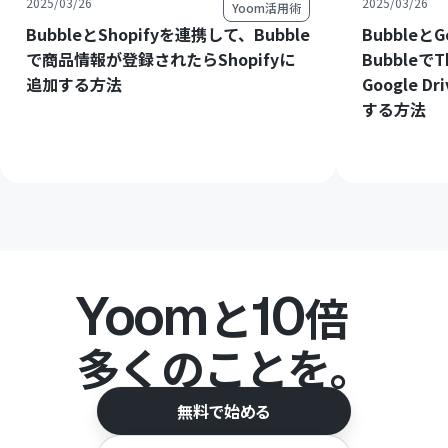
2025/03/26
2025/03/26
Yoom活用術
BubbleとShopifyを連携して、Bubble
Bubbleと
で商品情報が登録されたらShopifyに
Bubbleで
追加する方法
Google 
する方法
Yoom
10
と
倍
多くのことを。
無料で始める