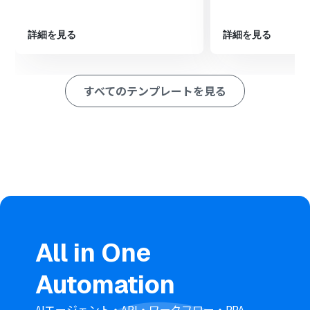
※「トリガー」：フロー起動のきっかけとなるアクション、「オ
ペレーション」：トリガー起動後、フロー内で処理を行うアク
ション
詳細を見る
詳細を見る
■このワークフローのカスタムポイント
Bubbleのトリガー設定では、「Thingが作成されたら」
の項目で、通知の対象としたい任意のデータタイプ名を設
すべてのテンプレートを見る
定してください。
Google スプレッドシートでレコードを追加するアクショ
ンを設定する際に、登録先となる任意のスプレッドシー
トIDとタブ名を設定してください。
■注意事項
Bubble、Google スプレッドシートのそれぞれとYoomを
連携してください。
トリガーは5分、10分、15分、30分、60分の間隔で起動
間隔を選択できます。
プランによって最短の起動間隔が異なりますので、ご注意
ください。
All in One
BubbleのアウトプットはJSONPathから取得可能です。
取得方法は「
『取得する値』を追加する方法
」をご参照
Automation
ください。
AIエージェント・API・ワークフロー・RPA