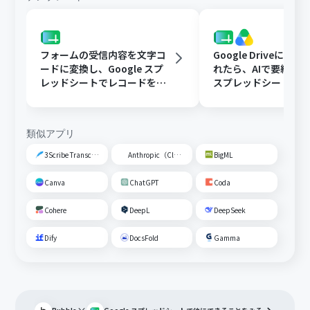
フォームの受信内容を文字コ
Google Driveに文
ードに変換し、Google スプ
れたら、AIで要約してG
レッドシートでレコードを追
スプレッドシートの
加する
トに追加する
類似アプリ
3Scribe Transcription
Anthropic（Claude）
BigML
Canva
ChatGPT
Coda
Cohere
DeepL
DeepSeek
Dify
DocsFold
Gamma