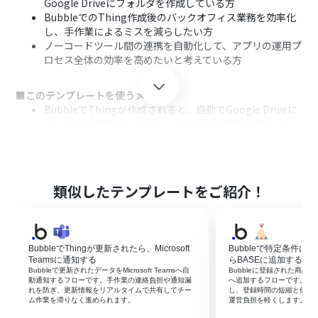
Google Driveにフォルダを作成している方
BubbleでのThing作成後のバックオフィス業務を効率化
し、手作業によるミスを減らしたい方
ノーコードツール間の連携を自動化して、アプリの運用プ
ロセス全体の効率を高めたいと考えている方
■このテンプレートを使うメリット
BubbleでThingが作成されると、自動でGoogle Driveに
フォルダが作成されるため、これまで手作業に費やして
いた時間を短縮することができます。
手作業によるフォルダの作成漏れや、命名規則の間違い
といったヒューマンエラーのリスク軽減に繋がります。
類似したテンプレートをご紹介！
■フローボットの流れ
はじめに、BubbleとGoogle DriveをYoomと連携する
次に、トリガーでBubbleを選択し、「Thingが作成され
たら」というアクションを設定する
BubbleでThingが更新されたら、Microsoft
Bubbleで特定条件
最後に、オペレーションでGoogle Driveの「フォルダを
Teamsに通知する
らBASEに追加する
作成」アクションを設定し、任意のフォルダ名で作成され
Bubbleで更新されたデータをMicrosoft Teamsへ自
Bubbleに登録された商品
動通知するフローです。手作業の連絡負担や通知漏
へ追加するフローです。手
るように設定する
れを防ぎ、更新情報をリアルタイムで共有してチー
し、登録時間の短縮と価格
ム作業を滞りなく進められます。
運営負担を軽くします。
※「トリガー」：フロー起動のきっかけとなるアクション、「オ