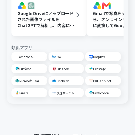
Google Driveにアップロード
Gmailで写真を受け
された画像ファイルを
ら、オンラインツール
ChatGPTで解析し、内容に応
に変換してGoogle Dr
じたフォルダに移動する
存する
類似アプリ
Amazon S3
Box
Dropbox
Fileforce
Files.com
Filestage
Microsoft SharePoint
OneDrive
PDF-app.net
Pinata
快速サーチャーGX
Fileforce on TTS Cloud