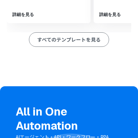
ペレーション」：トリガー起動後、フロー内で処理を行うアク
ション
詳細を見る
詳細を見る
■このワークフローのカスタムポイント
Google Driveで作成するフォルダの名称は、Bubbleのト
リガーで取得した情報を活用して任意に設定することが可
すべてのテンプレートを見る
能です。例えば、ThingのIDや名称などを含めたフォルダ
名を動的に生成できます。
作成するフォルダの格納先となる親フォルダも、Google
Drive上で任意に指定することが可能です。
■注意事項
Bubble、Google DriveのそれぞれとYoomを連携してく
ださい。
トリガーは5分、10分、15分、30分、60分の間隔で起動
間隔を選択できます。
プランによって最短の起動間隔が異なりますので、ご注意
All in One
ください。
Automation
AIエージェント・API・ワークフロー・RPA