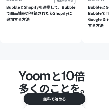
Yoom活用術
BubbleとShopifyを連携して、Bubble
Bubbleと
で商品情報が登録されたらShopifyに
Bubbleで
追加する方法
Google 
する方法
Yoom
10
と
倍
多くのことを。
無料で始める