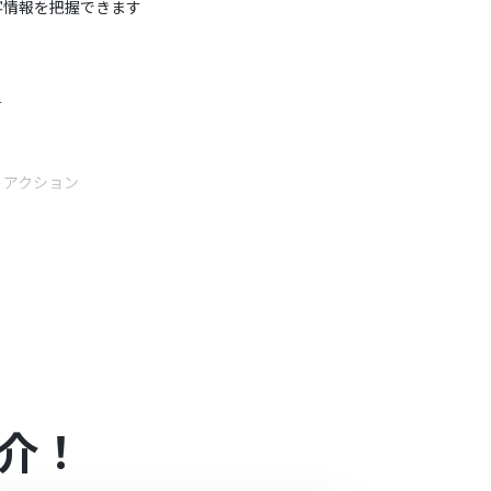
客情報を把握できます
す
うアクション
条件を自由に設定できます
に埋め込めます
介！
合は設定しているフローボットのオペレーションは
アプリや機能（オペレーション）を使用すること