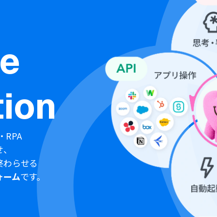
ne
ion
・RPA
せ、
終わらせる
ォーム
です。