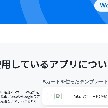
使用しているアプリについ
Bカート
を使ったテンプレー
API経由でBカートの操作を
sforceやGoogleスプ
Airtableでレコード
の販売管理システムからBカー
。