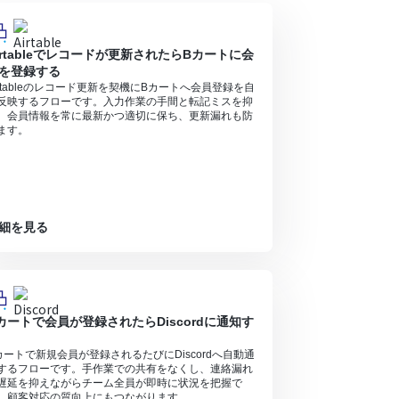
irtableでレコードが更新されたらBカートに会
を登録する
irtableのレコード更新を契機にBカートへ会員登録を自
反映するフローです。入力作業の手間と転記ミスを抑
、会員情報を常に最新かつ適切に保ち、更新漏れも防
ます。
細を見る
カートで会員が登録されたらDiscordに通知す
カートで新規会員が登録されるたびにDiscordへ自動通
するフローです。手作業での共有をなくし、連絡漏れ
遅延を抑えながらチーム全員が即時に状況を把握で
、顧客対応の質向上にもつながります。