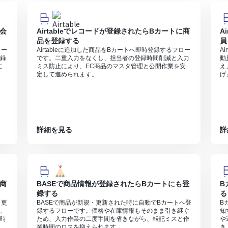
に会
Airtableでレコードが登録されたらBカートに商
A
品を登録する
員
カー
Airtableに追加した商品をBカートへ即時登録するフロー
A
録
です。二重入力をなくし、担当者の登録時間削減と入力
動
に
ミス防止により、EC商品のマスタ管理と公開作業を安
え
定して進められます。
げ
詳細を見る
詳
に商
BASEで商品情報が登録されたらBカートにも登
B
録する
る
・更
BASEで商品が新規・更新された時に自動でBカートへ登
B
、
録するフローです。価格や在庫情報もそのまま引き継ぐ
知
時
ため、入力作業の二度手間を省きながら、転記ミスと作
や
業時間のロスを抑えられます。
き