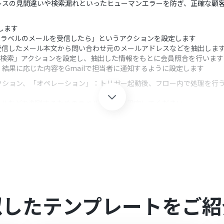
レスの見間違いや検索漏れといったヒューマンエラーを防ぎ、正確な顧
します
定のラベルのメールを受信したら」というアクションを設定します
受信したメール本文から問い合わせ元のメールアドレスなどを抽出しま
を検索」アクションを設定し、抽出した情報をもとに会員照合を行います
結果に応じた内容をGmailで担当者に通知するように設定します
クション、「オペレーション」：トリガー起動後、フロー内で処理を行
メールなどを判別するためのラベルを任意で設定してください
文から会員検索に利用したい情報（会社名など）を任意で指定できます
した値を引用し、どのフィールドをキーに検索するか設定可能です
つかった場合」「見つからなかった場合」など、取得した情報をもとに
アドレスや件名、本文を自由に設定でき、Bカートの検索結果などを本文
携してください。
0分の間隔で起動間隔を選択できます。
すので、ご注意ください。
似したテンプレートをご紹
ただける機能（オペレーション）となっております。フリープランの場
無料トライアルを行うことが可能です。無料トライアル中には制限対象の