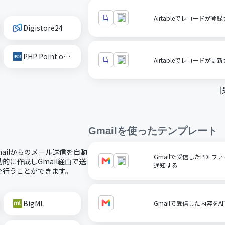
Airtableでレコード
Digistore24
PHP Point of Sale
Airtableでレコード
Gmail
を使ったテンプレート
mailからのメール送信を自動
Gmailで受信したPDFファ
に作成しGmail経由で送
通知する
を行うことができます。
BigML
Gmailで受信した内容を