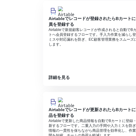
ができます。
Airtableでレコードが登録されたらBカート
員を登録する
Airtableで新規顧客レコードが作成されると自動でB
トへ会員登録するフローです。手入力作業を減らし登
ミスや対応漏れを防ぎ、EC顧客管理業務をスムーズ
します。
詳細を見る
Airtableでレコードが更新されたらBカート
品を登録する
Airtableで更新した商品情報を自動でBカートに登録
新するフローです。二重入力の手間や入力ミスを防ぎ
情報の一貫性を保ちながら商品管理を効率化し、作業
間を短縮、チームの負荷も軽減します。