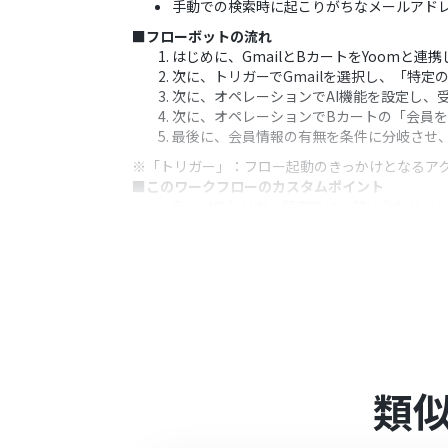
手動での検索時に起こりがちなメールアド
■フローボットの流れ
はじめに、GmailとBカートをYoomと連携
次に、トリガーでGmailを選択し、「特
次に、オペレーションでAI機能を設定し、
次に、オペレーションでBカートの「会員
最後に、会員情報の有無を条件に分岐させ、
※「トリガー」：フロー起動のきっかけとなるア
■このワークフローのカスタムポイント
Gmailのトリガー設定では、問い合わせ
AI機能によるテキスト抽出では、メール本
Bカートでの会員検索では、AI機能で抽出
会員検索後の分岐処理は、「会員情報が見
Gmailの送信設定では、通知先のメール
■注意事項
Gmail、BカートのそれぞれとYoomを連
トリガーは5分、10分、15分、30分、6
プランによって最短の起動間隔が異なりま
類
分岐はミニプラン以上のプランでご利用い
エラーとなりますので、ご注意ください。
ミニプランなどの有料プランは、2週間の