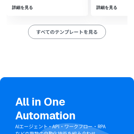
します。
詳細を見る
詳細を見る
※「トリガー」：フロー起動のきっかけとなるアクション、「オ
ペレーション」：トリガー起動後、フロー内で処理を行うアク
ション
すべてのテンプレートを見る
■このワークフローのカスタムポイント
スケジュールトリガーでは、フローを起動する日付や曜
日、時刻などを任意で設定できます。例えば、「毎週月曜
日の午前9時」といった定期的な実行が可能です。
Notionのオペレーションでは、連携するデータベースを
任意で指定できるだけでなく、「更新日が1ヶ月以内」と
いったデータの取得条件も自由に設定できます。
AI機能では、取得した情報からどのような通知文を作成す
るかを指示するプロンプトを自由にカスタマイズできま
す。※プロンプトの文字数によって消費タスクが変動する
ためご注意ください。
Google Chatのオペレーションでは、通知先のスペースを
All in One
任意で設定できます。また、本文にはNotionから取得し
た契約名や更新日といった情報を変数として埋め込むこ
Automation
とも可能です。
■注意事項
AIエージェント・API・ワークフロー・RPA
Notion、Google ChatのそれぞれとYoomを連携してく
などの複数の自動化技術を組み合わせ、