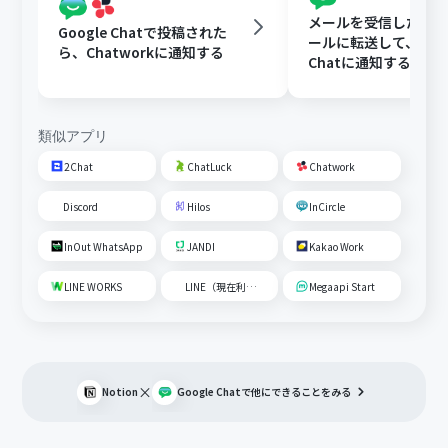
メールを受信したらY
Google Chatで投稿された
ールに転送して、Goog
ら、Chatworkに通知する
Chatに通知する
類似アプリ
2Chat
ChatLuck
Chatwork
Discord
Hilos
InCircle
InOut WhatsApp
JANDI
Kakao Work
LINE WORKS
LINE（現在利用不可）
Megaapi Start
×
Notion
Google Chat
で他にできることをみる