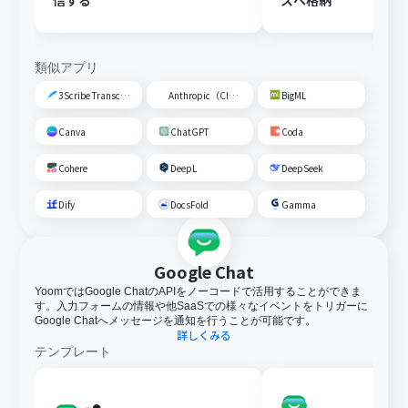
信する
スへ格納
類似アプリ
3Scribe Transcription
Anthropic（Claude）
BigML
Canva
ChatGPT
Coda
Cohere
DeepL
DeepSeek
Dify
DocsFold
Gamma
Google Chat
YoomではGoogle ChatのAPIをノーコードで活用することができま
す。入力フォームの情報や他SaaSでの様々なイベントをトリガーに
Google Chatへメッセージを通知を行うことが可能です。
詳しくみる
テンプレート