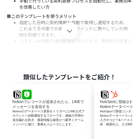
手動で行っている契約更新プロセスを自動化し、業務効率
を改善したい方
■このテンプレートを使うメリット
指定した日時に契約情報を自動で取得し通知するため、
これまで手作業での確認やリマインドに費やしていた時
間を短縮できます。
システムが自動で通知処理を行うことで、更新日の見落と
しや連絡漏れといったヒューマンエラーを防ぎ、確実な契
約管理に繋がります。
■フローボットの流れ
はじめに、マイアプリ連携ページでNotionとGoogle
ChatをYoomと連携します。
類似したテンプレートをご紹介！
次に、トリガーでスケジュールトリガー機能を選択し、フ
ローを起動したい日時や曜日などを設定します。
オペレーションでNotionの「複数のレコードを取得す
る」アクションを設定し、契約情報が格納されたデータベ
Notionでレコードが追加されたら、LINEで
HubSpotに登録され
ースから情報を取得します。
メッセージを送信する
Notionデータベースへ
次に、オペレーションでAI機能を設定し、Notionから取
Notionのデータベース更新をトリガーにLINE公式ア
HubSpotで新規コンタク
カウントへ自動通知するフローです。連絡の手間や
Notionデータベースへ自
得した情報を基に、通知メッセージとして分かりやすい
送信漏れを防ぎ、最新情報を確実かつ素早くチーム
入力やコピー&ペーストを
文章を生成します。
メンバーに届け、業務をスムーズにします。
有・精度向上、入力時間の
最後に、Google Chatの「メッセージを送信」アクション
を設定し、AIが生成したテキストを指定のスペースに送信