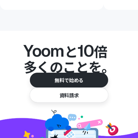
Yoom
10
と
倍
多くのことを。
無料で始める
資料請求