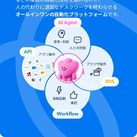
ださい。
人の代わりに退屈なデスクワークを終わらせる
Google Chatとの連携はGoogle Workspaceの場合のみ
オールインワンの自動化プラットフォーム
です。
可能です。詳細は「
Google Chatでスペースにメッセージ
を送る方法
」を参照ください。