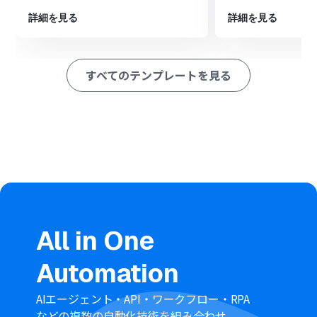
を解析させます
詳細を見る
詳細を見る
最後に、オペレーションでNotionの「レコードを追加す
る」アクションを設定し、ChatGPTの解析結果を指定し
たデータベースへ保存します
すべてのテンプレートを見る
※「トリガー」：フロー起動のきっかけとなるアクション、「オ
ペレーション」：トリガー起動後、フロー内で処理を行うアク
ション
■このワークフローのカスタムポイント
Notionのトリガー設定では、自動化の対象としたいデー
タベースにWebhook URLを任意で登録してください
ChatGPTにテキスト生成を依頼する際に、「この文章を
要約して」「タスクを箇条書きで抽出して」など、メッセ
ージ内容やロールを任意で設定可能です
Notionのレコード追加アクションでは、生成結果の登録
先となるデータベースやプロパティを任意で設定できま
す
All in One
■注意事項
Automation
Notion、ChatGPTのそれぞれとYoomを連携してくださ
い
ChatGPT（OpenAI）のアクションを実行するには、
AIエージェント・API・ワークフロー・RPA
OpenAIのAPI有料プラン
の契約が必要です。（APIが使用
などの複数の自動化技術を組み合わせ、