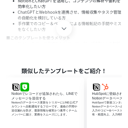
NotionとChatGPTを活用し、コンテンツの解析や要約を
効率化したい方
ChatGPTとWebhookを連携させ、情報収集やタスク管理
の自動化を検討している方
手作業でのコピー＆ペーストによる情報転記の手間やミス
をなくしたい方
■このテンプレートを使うメリット
Notionのページ作成をトリガーに、ChatGPTによる解析
と結果の追記が自動で実行されるため、これまで手作業
で行っていた時間を短縮できます
手作業によるコピー＆ペーストが不要になるため、情報の
転記ミスや抜け漏れといったヒューマンエラーを防ぎ、デ
類似したテンプレートをご紹介！
ータの正確性を保つことに繋がります
■フローボットの流れ
はじめに、NotionとChatGPTをYoomと連携します
次に、トリガーでNotionを選択し、「ページが作成され
Notionでレコードが追加されたら、LINEで
HubSpotに登録され
たら（Webhook）」を設定します
メッセージを送信する
Notionデータベースへ
次に、オペレーションでNotionの「レコードを取得する
Notionのデータベース更新をトリガーにLINE公式ア
HubSpotで新規コンタク
カウントへ自動通知するフローです。連絡の手間や
Notionデータベースへ自
（ID検索）」アクションを設定し、トリガーで検知したペ
送信漏れを防ぎ、最新情報を確実かつ素早くチーム
入力やコピー&ペーストを
ージの詳細を取得します
メンバーに届け、業務をスムーズにします。
有・精度向上、入力時間の
次に、オペレーションでChatGPTの「テキストを生成」
アクションを設定し、取得したNotionのコンテンツ内容