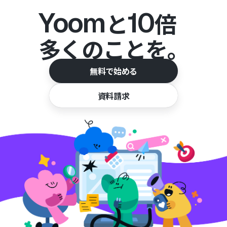
Yoom
10
と
倍
多くのことを。
無料で始める
資料請求