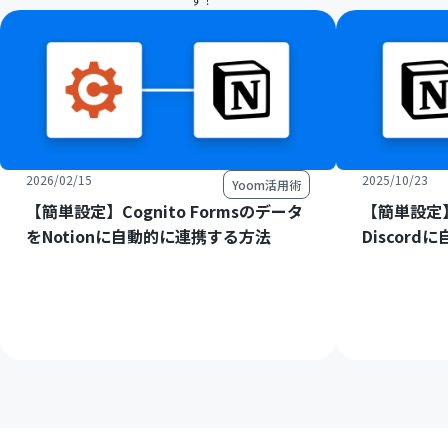
2026/02/15
2025/10/23
Yoom活用術
【簡単設定】Cognito Formsのデータ
【簡単設定】
をNotionに自動的に連携する方法
Discor