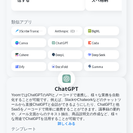
信する
スへ格納
類似アプリ
3Scribe Transcription
Anthropic（Claude）
BigML
Canva
ChatGPT
Coda
Cohere
DeepL
DeepSeek
Dify
DocsFold
Gamma
ChatGPT
YoomではChatGPTのAPIとノーコードで連携し、様々な業務を自動
化することが可能です。例えば、SlackやChatworkなどのチャットツ
ールから直接ChatGPTと会話ができるようにしたり、ChatGPTと他
SaaSをノーコードで簡単に連携することができます。議事録の要約
や、メール文面からのテキスト抽出、商品説明文の作成など、様々
な用途でChatGPTを活用することが可能です。
詳しくみる
テンプレート