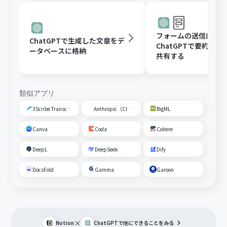
フォームの送信内容
ChatGPTで生成した文章をデ
ChatGPTで要約し、G
ータベースに格納
共有する
類似アプリ
3Scribe Transcription
Anthropic（Claude）
BigML
Canva
Coda
Cohere
DeepL
DeepSeek
Dify
DocsFold
Gamma
Garoon
×
Notion
ChatGPT
で他にできることをみる