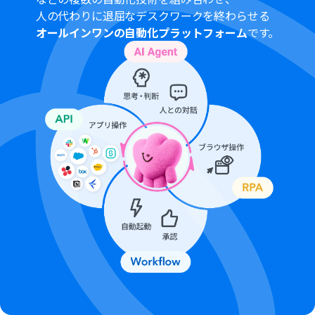
されたときに支払いができる状態）
人の代わりに退屈なデスクワークを終わらせる
ChatGPTのAPI利用はOpenAI社が有料で提供しており、
オールインワンの自動化プラットフォーム
です。
API疎通時のトークンにより従量課金される仕組みとなっ
ています。そのため、API使用時にお支払いが行える状況
でない場合エラーが発生しますのでご注意ください