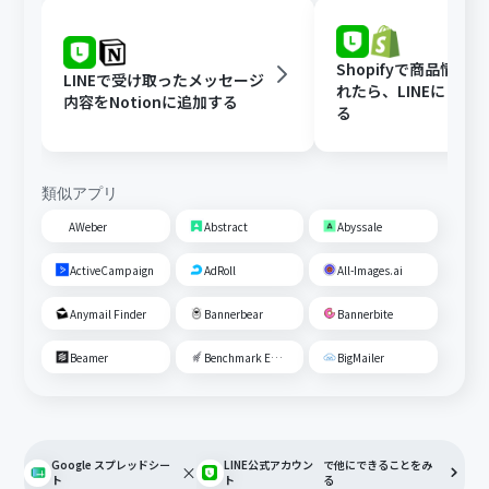
Shopifyで商品情報
LINEで受け取ったメッセージ
れたら、LINEに自動
内容をNotionに追加する
る
類似アプリ
AWeber
Abstract
Abyssale
ActiveCampaign
AdRoll
All-Images.ai
Anymail Finder
Bannerbear
Bannerbite
Beamer
Benchmark Email
BigMailer
Google スプレッドシー
LINE公式アカウン
で他にできることをみ
×
ト
ト
る