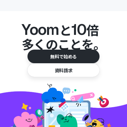
Yoom
10
と
倍
多くのことを。
無料で始める
資料請求