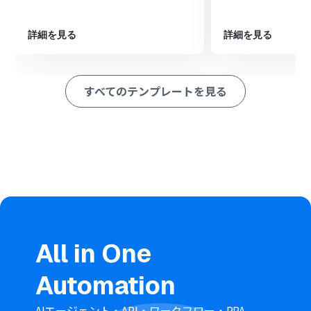
次に、オペレーションでGoogle スプレッドシートの「レ
コードを追加する」アクションを設定し、受信したメッセ
詳細を見る
詳細を見る
ージ内容などを記録します
最後に、オペレーションでLINE公式アカウントの「テキ
ストメッセージを送信」アクションを設定し、AIが生成し
た内容を自動返信します
すべてのテンプレートを見る
※「トリガー」：フロー起動のきっかけとなるアクション、「オ
ペレーション」：トリガー起動後、フロー内で処理を行うアク
ション
■このワークフローのカスタムポイント
Google スプレッドシートへのレコード追加では、どの列
にどの情報を記録するかを任意で設定できます。送信者の
情報や受信日時といった変数や、任意の固定値を埋め込
むことが可能です
LINE公式アカウントからの自動返信メッセージは、固定
のテキストだけでなく、AIが生成したテキストや受信した
メッセージ内容といった変数を組み合わせて、動的な文章
All in One
を作成できます
Automation
■注意事項
LINE公式アカウント、Google スプレッドシートのそれぞ
れとYoomを連携してください。
AIエージェント・API・ワークフロー・RPA