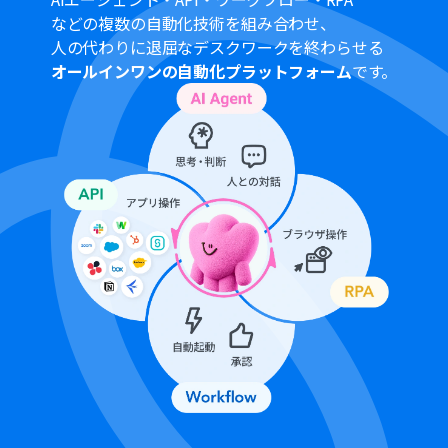
分岐はミニプラン以上のプランでご利用いただける機能
などの複数の自動化技術を組み合わせ、
（オペレーション）となっております。フリープランの場
人の代わりに退屈なデスクワークを終わらせる
合は設定しているフローボットのオペレーションはエラ
オールインワンの自動化プラットフォーム
です。
ーとなりますので、ご注意ください。
ミニプランなどの有料プランは、2週間の無料トライアル
を行うことが可能です。無料トライアル中には制限対象の
アプリや機能（オペレーション）を使用することができ
ます。