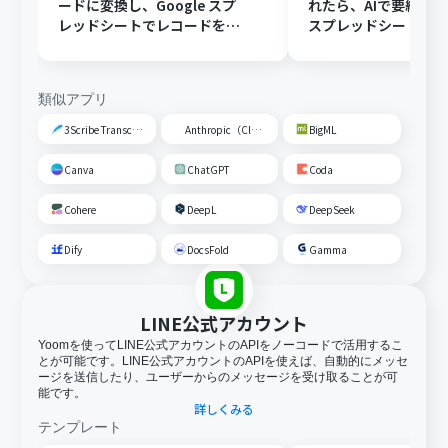
ードに変換し、Google スプ
れたら、AIで要約してG
レッドシートでレコードを追
スプレッドシートの
加する
トに追加する
類似アプリ
3Scribe Transcription
Anthropic（Claude）
BigML
Canva
ChatGPT
Coda
Cohere
DeepL
DeepSeek
Dify
DocsFold
Gamma
LINE公式アカウント
Yoomを使ってLINE公式アカウントのAPIをノーコードで活用するこ
とが可能です。LINE公式アカウントのAPIを使えば、自動的にメッセ
ージを送信したり、ユーザーからのメッセージを受け取ることが可
能です。
詳しくみる
テンプレート