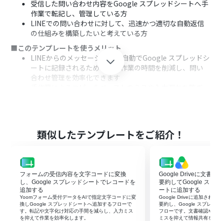
受信した問い合わせ内容をGoogle スプレッドシートへ手
作業で転記し、管理している方
LINEでの問い合わせに対して、迅速かつ適切な自動返信
の仕組みを構築したいと考えている方
■このテンプレートを使うメリット
LINEからのメッセージ内容が自動でGoogle スプレッドシ
ートに記録されるため、転記作業の時間を削減し、問い
合わせ管理を効率化できます
手作業によるコピー＆ペーストのミスや入力漏れを防ぎ、
問い合わせ情報の正確性を保つことで、ヒューマンエラー
のリスクを軽減します
■フローボットの流れ
はじめに、LINE公式アカウントとGoogle スプレッドシー
類似したテンプレートをご紹介！
トをYoomと連携します
次に、トリガーでLINE公式アカウントを選択し、「ユー
ザーからメッセージを受け取ったら」というアクションを
設定します
フォームの受信内容を文字コードに変換
Google Driveに文
次に、オペレーションで「分岐機能」を設定し、特定の
し、Google スプレッドシートでレコードを
要約してGoogle ス
キーワードが含まれている場合など、後続の処理を分岐さ
追加する
ートに追加する
Yoomフォーム受付データをAIで指定文字コードに変
Google Driveに追加さ
せる条件を定めます
換しGoogle スプレッドシートへ追加するフローで
要約し、Google スプレ
次に、オペレーションで「AI 機能」を設定し、受信した
す。転記や文字化け対応の手間を減らし、入力ミス
フローです。文書確認や転
を抑えて作業を効率化します。
ミスを抑えて情報共有を早
内容に応じた返信メッセージを生成させます