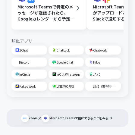
Microsoft Teamsで特定のメ
Microsoft Teams
ッセージが送信されたら、
がアップロードされ
Googleカレンダーから予定を
Slackで通知する
取得後、AIで営業リストを作
成して通知する
類似アプリ
2Chat
ChatLuck
Chatwork
Discord
Google Chat
Hilos
InCircle
InOut WhatsApp
JANDI
Kakao Work
LINE WORKS
LINE（現在利用不可）
×
Zoom
Microsoft Teams
で他にできることをみる