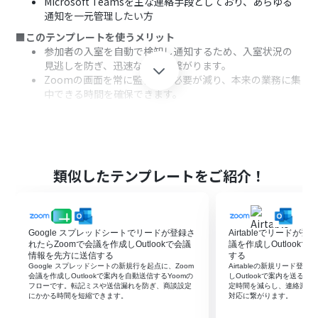
Microsoft Teamsを主な連絡手段としており、あらゆる
通知を一元管理したい方
■このテンプレートを使うメリット
参加者の入室を自動で検知し通知するため、入室状況の
見逃しを防ぎ、迅速な対応に繋がります。
Zoomの画面を常に監視する必要が減り、本来の業務に集
中できる時間を確保できます。
■フローボットの流れ
はじめに、ZoomとMicrosoft TeamsをYoomと連携しま
す。
次に、トリガーでZoomを選択し、「ミーティング参加者
がホストより先に入室したら（Webhook）」というアク
類似したテンプレートをご紹介！
ションを設定します。
最後に、オペレーションでMicrosoft Teamsの「チャネ
ルにメッセージを送る」アクションを設定し、参加者が入
室した旨を通知します。
Google スプレッドシートでリードが登録さ
Airtableでリードが
れたらZoomで会議を作成しOutlookで会議
議を作成しOutlook
※「トリガー」：フロー起動のきっかけとなるアクション、「オ
情報を先方に送信する
する
ペレーション」：トリガー起動後、フロー内で処理を行うアク
Google スプレッドシートの新規行を起点に、Zoom
Airtableの新規リード登
ション
会議を作成しOutlookで案内を自動送信するYoomの
しOutlookで案内を送る
フローです。転記ミスや送信漏れを防ぎ、商談設定
定時間を減らし、連絡漏れや
■このワークフローのカスタムポイント
にかかる時間を短縮できます。
対応に繋がります。
Microsoft Teamsのオペレーション設定で、通知を送付