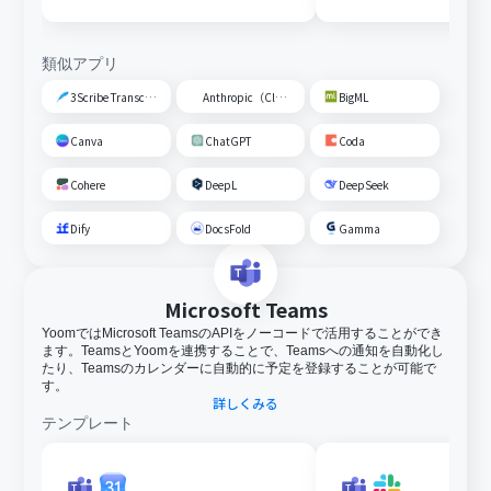
議情報を先方に送信する
送信する
類似アプリ
3Scribe Transcription
Anthropic（Claude）
BigML
Canva
ChatGPT
Coda
Cohere
DeepL
DeepSeek
Dify
DocsFold
Gamma
Microsoft Teams
YoomではMicrosoft TeamsのAPIをノーコードで活用することができ
ます。TeamsとYoomを連携することで、Teamsへの通知を自動化し
たり、Teamsのカレンダーに自動的に予定を登録することが可能で
す。
詳しくみる
テンプレート