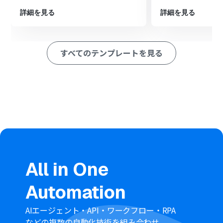
するチャネルを任意で指定することが可能です。
通知するメッセージの本文も自由に編集できるため、ミ
詳細を見る
詳細を見る
ーティングのトピックや参加者名などの情報を含めて通知
を送ることもできます。
■注意事項
すべてのテンプレートを見る
ZoomとMicrosoft TeamsのそれぞれとYoomを連携して
ください。
Microsoft365（旧Office365）には、家庭向けプランと一
般法人向けプラン（Microsoft365 Business）があり、一
般法人向けプランに加入していない場合には認証に失敗
する可能性があります。
Zoomのプランによって利用できるアクションとそうでな
いアクションがあるため、ご注意ください。
現時点では以下のアクションはZoomの有料プランのみ利
用可能です。
ミーティングが終了したら
All in One
ミーティングのレコーディング情報を取得する（ク
ラウド上に存在するレコーディングのみ取得可能な
Automation
ため）
詳細は「
Zoomでミーティングのレコーディング情報を取
AIエージェント・API・ワークフロー・RPA
得する際の注意点
」をご参照ください。
などの複数の自動化技術を組み合わせ、