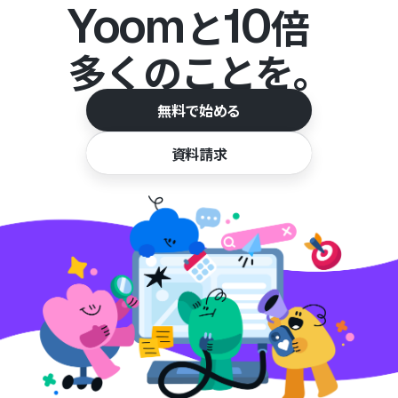
Yoom
10
と
倍
多くのことを。
無料で始める
資料請求