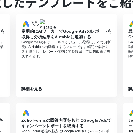
似したテンプレートをご紹
0分の間隔で起動間隔を選択できます
すので、ご注意ください
トを
定期的にAIワーカーでGoogle Adsのレポートを
最
取得し分析結果をAirtableに追加する
C
化→
Google Adsのレポートをスケジュール取得し、AIで分析
G
業
後にAirtableへ自動追加するフローです。転記や集計ミ
動
スを減らし、レポート作成時間を短縮して広告改善に専
転
念できます。
時
詳細を見る
詳
キ
Zoho Formsの回答内容をもとにGoogle Adsで
J
キャンペーンレポートを取得する
ー
ト
Zoho Forms送信を起点にGoogle Adsキャンペーンレポ
J