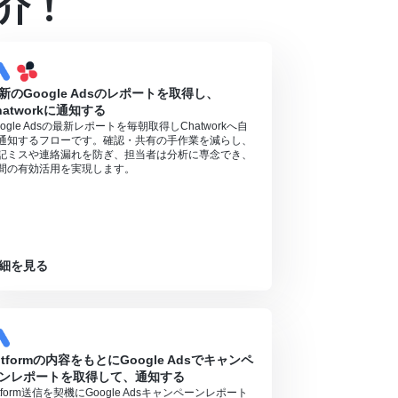
介！
新のGoogle Adsのレポートを取得し、
hatworkに通知する
oogle Adsの最新レポートを毎朝取得しChatworkへ自
通知するフローです。確認・共有の手作業を減らし、
記ミスや連絡漏れを防ぎ、担当者は分析に専念でき、
間の有効活用を実現します。
細を見る
otformの内容をもとにGoogle Adsでキャンペ
ンレポートを取得して、通知する
otform送信を契機にGoogle Adsキャンペーンレポート