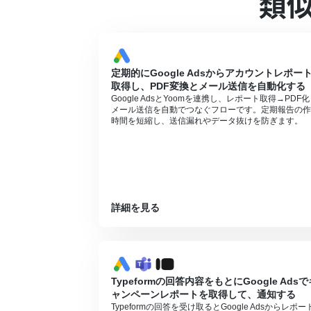
類
トリガーは5分、10分、15分、30分、6
プランによって最短の起動間隔が異なりま
定期的にGoogle Adsからアカウントレポー
取得し、PDF変換とメール送信を自動化する
Google AdsとYoomを連携し、レポート取得→PDF
メール送信を自動でつなぐフローです。定期報告の作
時間を短縮し、送信漏れやデータ抜けを防ぎます。
詳細を見る
Typeformの回答内容をもとにGoogle Adsで
ャンペーンレポートを取得して、通知する
Typeformの回答を受け取るとGoogle Adsからレポー