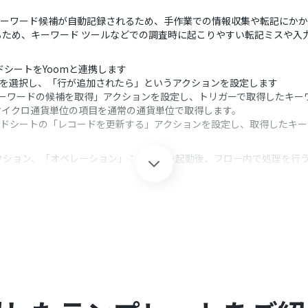
けでキーワード候補が自動記録されるため、手作業での情報収集や転記にか
ため、キーワード ツールなどでの調査時に起こりやすい転記ミスや入
レッドシートをYoomと連携します
ートを選択し、「行が追加されたら」というアクションを設定します
の「キーワードの候補を取得」アクションを設定し、トリガーで取得したキ
マイクロ通貨単位の項目を通常の通貨単位で取得します。
プレッドシートの「レコードを更新する」アクションを設定し、取得したキ
クション、「オペレーション」：トリガー起動後、フロー内で処理を行
設定では、対象のスプレッドシート、シート、そしてキーワードが入力され
キーワード候補を取得したい広告アカウントIDを指定し、トリガーで取得
更新オペレーションでは、取得したキーワード候補をどのスプレッドシート
ートのそれぞれとYoomを連携してください
ガーとして使用する際の注意事項は「
【アプリトリガー】Google スプ