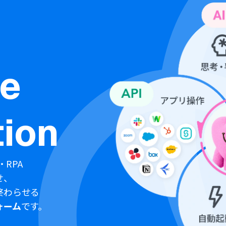
ne
ion
・RPA
せ、
終わらせる
ォーム
です。