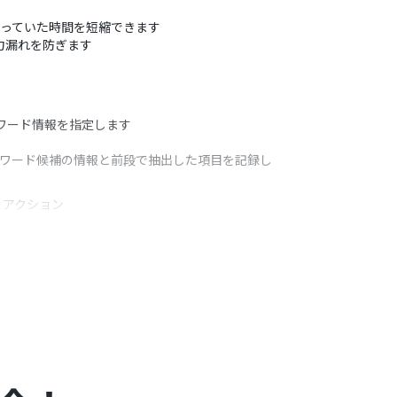
かっていた時間を短縮できます
力漏れを防ぎます
ーワード情報を指定します
ーワード候補の情報と前段で抽出した項目を記録し
うアクション
るテーブル範囲を任意で設定してください
したどの列の情報をキーワードとして利用するかを設
、シート、セルに記録するかを任意で設定してくだ
レッドシートのトリガーにおける注意事項
」を参照し