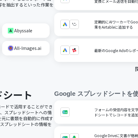
変換とメール送信を自動
容を抽出するといった作業を
定期的にAIワーカーでGoo
果をAirtableに追加する
Abyssale
All-Images.ai
最新のGoogle Adsのレ
ッドシート
Google スプレッドシート
を
ノーコードで活用することができ
フォームの受信内容を文字コ
で、スプレッドシートへの情
ドシートでレコードを追
を元に書類を自動的に作成す
にスプレッドシートの情報を
Google Driveに文書が