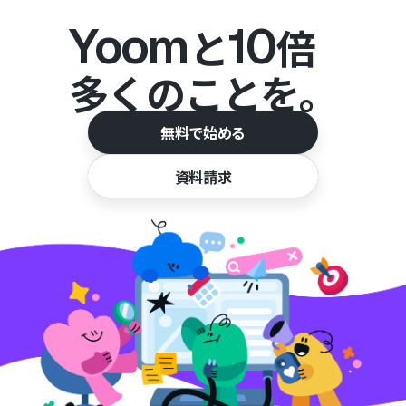
Yoom
10
と
倍
多くのことを。
無料で始める
資料請求