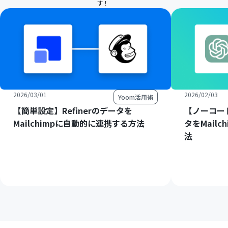
す！
2026/03/01
2026/02/03
Yoom活用術
【簡単設定】Refinerのデータを
【ノーコード
Mailchimpに自動的に連携する方法
タをMail
法