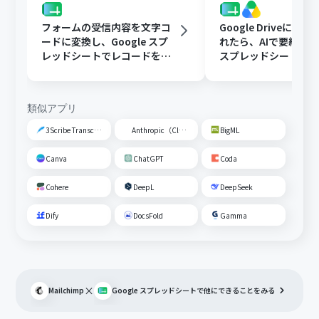
フォームの受信内容を文字コ
Google Driveに文
ードに変換し、Google スプ
れたら、AIで要約してG
レッドシートでレコードを追
スプレッドシートの
加する
トに追加する
類似アプリ
3Scribe Transcription
Anthropic（Claude）
BigML
Canva
ChatGPT
Coda
Cohere
DeepL
DeepSeek
Dify
DocsFold
Gamma
×
Mailchimp
Google スプレッドシート
で他にできることをみる