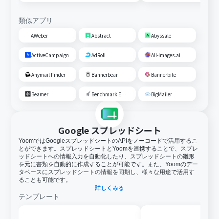
類似アプリ
AWeber
Abstract
Abyssale
ActiveCampaign
AdRoll
All-Images.ai
Anymail Finder
Bannerbear
Bannerbite
Beamer
Benchmark Email
BigMailer
Google スプレッドシート
YoomではGoogleスプレッドシートのAPIをノーコードで活用するこ
とができます。スプレッドシートとYoomを連携することで、スプレ
ッドシートへの情報入力を自動化したり、スプレッドシートの雛形
を元に書類を自動的に作成することが可能です。また、Yoomのデー
タベースにスプレッドシートの情報を同期し、様々な用途で活用す
ることも可能です。
詳しくみる
テンプレート