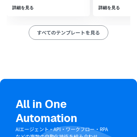
ション
■このワークフローのカスタムポイント
詳細を見る
詳細を見る
Google スプレッドシートのトリガー設定では、対象のス
プレッドシート、シート、そして情報を取得するテーブル
範囲などを任意に指定してください。
すべてのテンプレートを見る
Mailchimpでキャンペーンを作成する設定では、キャンペ
ーン名や件名、送信先リストといった各項目に、Google
スプレッドシートから取得した情報を変数として設定し
たり、固定のテキストを入力したりすることが可能です。
■注意事項
Google スプレッドシート、Mailchimpのそれぞれと
Yoomを連携してください。
Google スプレッドシートをアプリトリガーとして使用す
る際の注意事項は「
【アプリトリガー】Google スプレッ
ドシートのトリガーにおける注意事項
」を参照してくだ
さい。
All in One
トリガーは5分、10分、15分、30分、60分の間隔で起動
間隔を選択できます。
Automation
プランによって最短の起動間隔が異なりますので、ご注意
ください。
AIエージェント・API・ワークフロー・RPA
などの複数の自動化技術を組み合わせ、