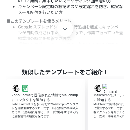
のコア業務に集中したいマーケティング担当者の方
キャンペーン設定時の転記ミスや設定漏れを防ぎ、確実な
メール配信を行いたい方
■このテンプレートを使うメリット
Google スプレッドシートへの行追加を起点にキャンペー
ンが自動作成されるため、これまで手作業で行っていた登
録業務の時間を短縮できます。
手動でのコピー＆ペーストによる転記ミスや設定漏れとい
ったヒューマンエラーを防ぎ、キャンペーン設定の正確性
を高めることに繋がります。
■フローボットの流れ
はじめに、Google スプレッドシートとMailchimpを
類似したテンプレートをご紹介！
Yoomと連携します。
次に、トリガーでGoogle スプレッドシートを選択し、
「行が追加されたら」というアクションを設定します。
最後に、オペレーションでMailchimpを選択し、「キャ
Zoho Formsで送信された情報でMailchimp
Mailchimpでメールが
ンペーンを作成」するアクションを設定し、前のステップ
にコンタクトを追加する
に通知する
で取得したGoogle スプレッドシートの情報を紐付けま
Zoho Forms送信をきっかけにMailchimpへコンタク
Mailchimpで開封されたメー
トを自動追加するフローです。転記作業の手間や入
に通知するフローです。手
す。
力ミス、登録漏れを抑え、リード対応をすばやく行
客アクションをリアルタイ
え顧客情報の精度も保てます。
し、次の一手を素早く打て
※「トリガー」：フロー起動のきっかけとなるアクション、「オ
ペレーション」：トリガー起動後、フロー内で処理を行うアク