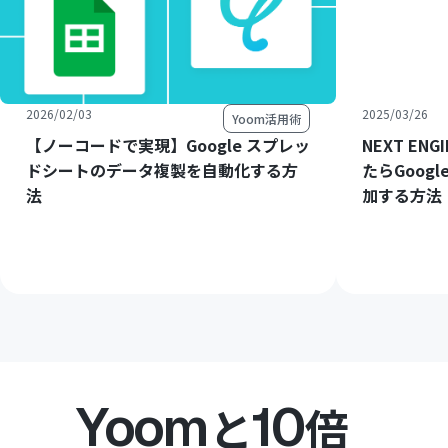
2026/02/03
2025/03/26
Yoom活用術
【ノーコードで実現】Google スプレッ
NEXT E
ドシートのデータ複製を自動化する方
たらGoog
法
加する方法
Yoom
10
と
倍