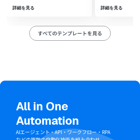
ション
■このワークフローのカスタムポイント
詳細を見る
詳細を見る
Google スプレッドシートの設定では、実際に建設資材の
在庫管理を行っている任意のスプレッドシートIDとタブ名
を指定してください
すべてのテンプレートを見る
分岐機能では、在庫数がどの数値を下回ったら通知を実
行するか、任意の分岐条件を設定してください
Outlookの設定では、通知メールの宛先や件名を任意の値
で指定し、本文にはGoogle スプレッドシートから取得し
た資材名や在庫数などの情報を含めて作成してください
■注意事項
Google スプレッドシート、OutlookのそれぞれとYoom
を連携してください。
トリガーは5分、10分、15分、30分、60分の間隔で起動
間隔を選択できます。
プランによって最短の起動間隔が異なりますので、ご注意
All in One
ください。
Google スプレッドシートをアプリトリガーとして使用す
Automation
る際の注意事項は「
【アプリトリガー】Google スプレッ
ドシートのトリガーにおける注意事項
」を参照してくだ
さい。
AIエージェント・API・ワークフロー・RPA
分岐はミニプラン以上のプランでご利用いただける機能
などの複数の自動化技術を組み合わせ、