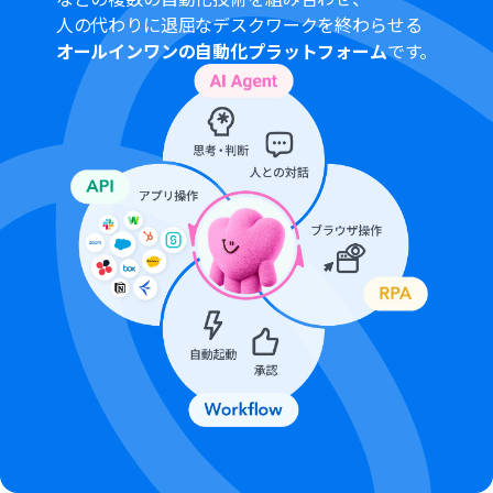
（オペレーション）となっております。フリープランの場
人の代わりに退屈なデスクワークを終わらせる
合は設定しているフローボットのオペレーションはエラ
オールインワンの自動化プラットフォーム
です。
ーとなりますので、ご注意ください。
ミニプランなどの有料プランは、2週間の無料トライアル
を行うことが可能です。無料トライアル中には制限対象の
アプリや機能（オペレーション）を使用することができ
ます。
Microsoft365（旧Office365）には、家庭向けプランと一
般法人向けプラン（Microsoft365 Business）があり、一
般法人向けプランに加入していない場合には認証に失敗
する可能性があります。