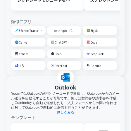
レッドシートでレコードを追
スプレッドシートの
加する
トに追加する
類似アプリ
3Scribe Transcription
Anthropic（Claude）
BigML
Canva
ChatGPT
Coda
Cohere
DeepL
DeepSeek
Dify
DocsFold
Gamma
Outlook
YoomではOutlookのAPIとノーコードで連携し、Outolookからのメー
ル送信を自動化することが可能です。例えば契約書や請求書を作成
しOutolookから自動で送信したり、入力フォームからの問い合わせ
に対してOutolookで自動的に返信を行うことができます。
詳しくみる
テンプレート