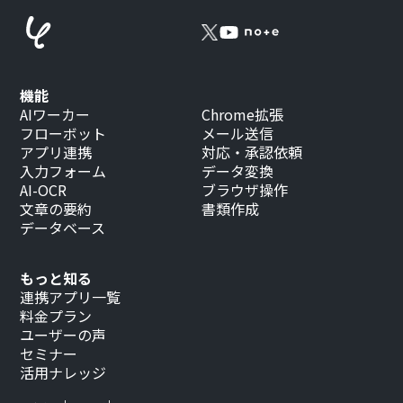
機能
AIワーカー
Chrome拡張
フローボット
メール送信
アプリ連携
対応・承認依頼
入力フォーム
データ変換
AI-OCR
ブラウザ操作
文章の要約
書類作成
データベース
もっと知る
連携アプリ一覧
料金プラン
ユーザーの声
セミナー
活用ナレッジ