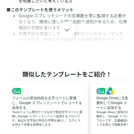
を改善したいと考えている方
■このテンプレートを使うメリット
Google スプレッドシートの在庫数を常に監視する必要が
なくなり、閾値に達した際に自動で通知が来るため、在庫
確認の手間を省けます
在庫不足の見落としや通知の遅れといったヒューマンエ
ラーを防ぎ、適切なタイミングでの資材発注をサポート
し、安定した在庫管理を実現します
■フローボットの流れ
はじめに、Google スプレッドシートとOutlookをYoom
と連携します
次に、トリガーでGoogle スプレッドシートを選択し、
類似したテンプレートをご紹介！
「行が更新されたら」というアクションを設定します
次に、オペレーションで分岐機能を設定し、在庫数が特
定の閾値を下回った場合にのみ後続のアクションが実行さ
れるよう条件分岐させます
フォームの受信内容を文字コードに変換
Google Driveに文
最後に、オペレーションでOutlookの「メールを送る」ア
し、Google スプレッドシートでレコードを
要約してGoogle ス
クションを設定し、指定した宛先に在庫が少なくなった
追加する
ートに追加する
Yoomフォーム受付データをAIで指定文字コードに変
Google Driveに追加さ
旨を通知します
換しGoogle スプレッドシートへ追加するフローで
要約し、Google スプレ
す。転記や文字化け対応の手間を減らし、入力ミス
フローです。文書確認や転
※「トリガー」：フロー起動のきっかけとなるアクション、「オ
を抑えて作業を効率化します。
ミスを抑えて情報共有を早
ペレーション」：トリガー起動後、フロー内で処理を行うアク