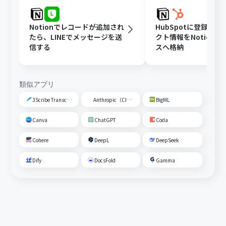
Notionでレコードが追加され
HubSpotに登録さ
たら、LINEでメッセージを送
クト情報をNotion
信する
スへ格納
類似アプリ
3Scribe Transcription
Anthropic（Claude）
BigML
Canva
ChatGPT
Coda
Cohere
DeepL
DeepSeek
Dify
DocsFold
Gamma