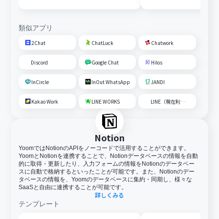
取得後、AIで営業リストを作
成して通知する
類似アプリ
2Chat
ChatLuck
Chatwork
Discord
Google Chat
Hilos
InCircle
InOut WhatsApp
JANDI
Kakao Work
LINE WORKS
LINE（現在利用不可）
Notion
YoomではNotionのAPIをノーコードで活用することができます。
YoomとNotionを連携することで、Notionデータベースの情報を自動
的に取得・更新したり、入力フォームの情報をNotionのデータベー
スに自動で格納するといったことが可能です。また、Notionのデー
タベースの情報を、Yoomのデータベースに集約・同期し、様々な
SaaSと自由に連携することが可能です。
詳しくみる
テンプレート