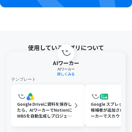
ルの作成方法
」をご参照ください。
ダウンロード可能なファイル容量は最大300MBまでで
す。アプリの仕様によっては300MB未満になる可能性が
あるので、ご注意ください。
トリガー、各オペレーションでの取り扱い可能なファイ
ル容量の詳細は「
ファイルの容量制限について
」をご参
照ください。
使用しているアプリについて
AIワーカー
AIワーカー
詳しくみる
テンプレート
Google Driveに資料を保存し
Google スプレッド
たら、AIワーカーでNotionに
候補者が追加されたら
WBSを自動生成しプロジェク
ーカーでスカウト文
ト管理を効率化する
追記と通知を行う