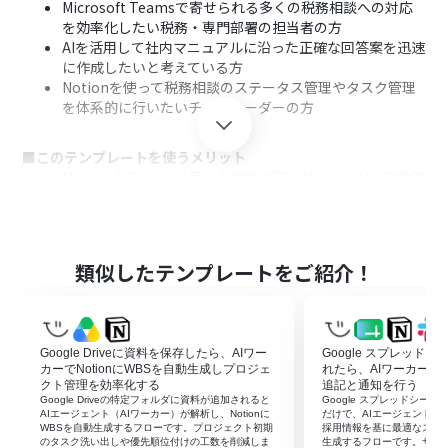
Microsoft Teamsで寄せられる多くの税務相談への対応
を効率化したい税務・専門部署の担当者の方
AIを活用して社内マニュアルに沿った正確な回答案を迅速
に作成したいと考えている方
Notionを使って税務相談のステータス管理やタスク管理
を体系的に行いたいチームリーダーの方
■このテンプレートを使うメリット
Microsoft Teamsに届いた相談内容に対して、AIが自動的
に回答案を作成するため、一次対応にかかる時間を短縮
できます。
Notionへ自動で相談内容と回答案が起票されることで、
対応漏れを防ぎ、チーム内での進捗共有が容易になりま
類似したテンプレートをご紹介！
す。
■フローボットの流れ
はじめに、Microsoft TeamsとNotionをYoomと連携し
Google Driveに資料を保存したら、AIワー
Google スプレッド
ます。
カーでNotionにWBSを自動生成しプロジェ
れたら、AIワーカーで
次に、トリガーとして、Microsoft Teamsの「チャネル
クト管理を効率化する
追記と通知を行う
Google Driveの特定フォルダに資料が追加されると
Google スプレッドシー
にメッセージが送信されたら」というアクションを設定し
AIエージェント（AIワーカー）が解析し、Notionに
だけで、AIエージェント（AI
ます。
WBSを自動生成するフローです。プロジェクト初期
採用情報を基に最適なスカ
のタスク洗い出しや優先順位付けの工数を削減しま
生成するフローです。サマ
最後に、AIワーカーで「税務相談への一次回答案を作成す