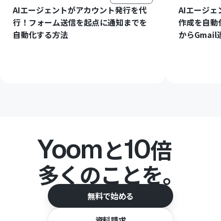
AIエージェントがアカウント発行を代
AIエージ
行！フォーム送信を起点に通知までを
作成を自動
自動化する方法
からGmai
Yoom
10
と
倍
多くのことを。
無料で始める
資料請求