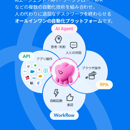
てください。AIワーカー内で使用するツール（アプリ）に
などの複数の自動化技術を組み合わせ、
ついてもマイアプリ連携が必要です。
人の代わりに退屈なデスクワークを終わらせる
トリガーは5分、10分、15分、30分、60分の間隔で起動
オールインワンの自動化プラットフォーム
です。
間隔を選択できます。
プランによって最短の起動間隔が異なりますので、ご注意
ください。
Microsoft365（旧Office365）には、家庭向けプランと一
般法人向けプラン（Microsoft365 Business）があり、一
般法人向けプランに加入していない場合には認証に失敗
する可能性があります。
AIワーカーの基本設定は「
【AIワーカー】基本的な設定方
法
」をご参照ください。
AIワーカーの同時実行数・作成可能なAIワーカー数・利用
可能なAIモデルはご契約中のプランによって異なりま
す。
AIワーカー内でご利用いただけるアプリやオペレーション
等はフローボットの利用制限と同様です。
AIワーカーは、テスト実行でも本番実行と同様にタスクを
消費しますのでご注意ください。詳細は「
【AIワーカー】
タスク実行数の計算方法
」ご参照ください。
AIワーカーはスキルを詳細に設定することで適切な処理を
実行しやすくなります。詳細は「
【AIワーカー】マニュア