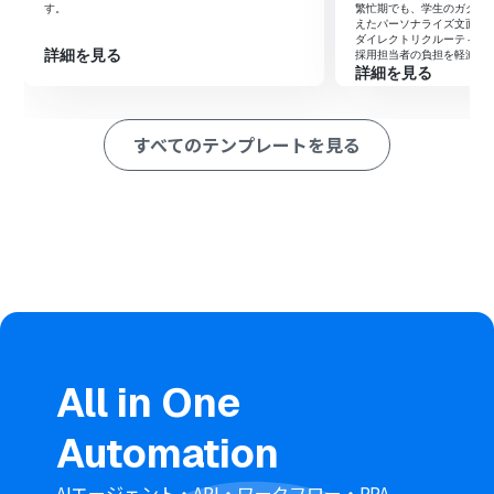
す。
繁忙期でも、学生のガクチ
る」ためのスキルを作成し、Notionでのマニュアル参照
えたパーソナライズ文面を
やタスク起票に用いるアクション、Microsoft Teamsでフ
ダイレクトリクルーティン
詳細を見る
採用担当者の負担を軽減し
ァイル取得や通知に用いるアクションをそれぞれ使用ツー
詳細を見る
ルとして設定します。
※「トリガー」：フロー起動のきっかけとなるアクション、「オ
すべてのテンプレートを見る
ペレーション」：トリガー起動後、フロー内で処理を行うアク
ション
■このワークフローのカスタムポイント
AIワーカーの指示内容を調整することで、自社の税務マニ
ュアルや特定の回答トーンに合わせた回答案を生成するよ
うに設定できます。
Notionへのタスク起票の手順設定では、管理したい項目
（相談者、緊急度、ステータスなど）に合わせてデータ
ベースのプロパティを自由にマッピングしてください。
Microsoft Teamsのメッセージ送信先は、担当者が常駐
する特定のチャネルなど、運用に合わせて任意で設定でき
All in One
ます。
Automation
■注意事項
Notion、Microsoft TeamsのそれぞれとYoomを連携し
AIエージェント・API・ワークフロー・RPA