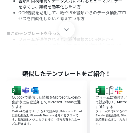
書類の目視確認やデータ入力におけるヒューマンエラー
をなくし、業務を効率化したい方
OCR機能を活用して、紙やPDF書類からのデータ抽出プロ
セスを自動化したいと考えている方
■このテンプレートを使うメリット
フォームが送信されると、添付書類のOCR処理から
Microsoft Excelへの情報追加までが自動で実行されるた
め、データ入力にかかる時間を短縮できます。
手作業による転記が不要になるため、入力間違いや転記
漏れといったヒューマンエラーを防ぎ、データの正確性を
保つことに繋がります。
類似したテンプレートをご紹介！
■フローボットの流れ
はじめに、Microsoft ExcelをYoomと連携します。
次に、トリガーでフォームトリガーを選択し、ファイル添
Outlookで受信した情報をMicrosoft Excelの
フォームに添付されたP
付用の項目を含んだフォームを作成します。
集計表に自動追加してMicrosoft Teamsに通
で読み取り、Microsoft 
次に、オペレーションでOCR機能を選択し、「OCRで文
知する
に通知する
Outlookの受信メールをAIで読み取りMicrosoft Excel
フォーム添付PDFをOCRで読み
字を抽出」アクションで、トリガーで添付されたファイル
に自動転記しMicrosoft Teamsへ通知するフローで
Excelへ自動登録しSlac
を指定します。
す。転記漏れや入力ミスを抑え、情報共有をスムー
記時間を短縮し、入力ミス
ズに行えます。
す。
最後に、オペレーションでMicrosoft Excelの「レコード
を追加する」アクションを設定し、OCRで抽出した情報