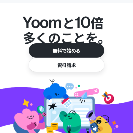
Yoom
10
と
倍
多くのことを。
無料で始める
資料請求