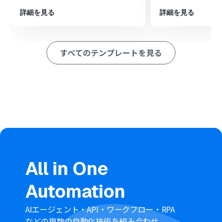
を任意のシートや列に追加します。
詳細を見る
詳細を見る
※「トリガー」：フロー起動のきっかけとなるアクション、「オ
ペレーション」：トリガー起動後、フロー内で処理を行うアク
ション
すべてのテンプレートを見る
■このワークフローのカスタムポイント
フォームトリガー機能では、氏名や会社名、ファイル添
付欄など、取得したい情報に応じて入力項目を任意でカス
タマイズしてください。
OCR機能では、読み取りたい書類のフォーマットに応じ
て、どの範囲のテキスト情報を抽出するかを任意で設定で
きます。
Microsoft Excelへの情報追加の際に、どの列にどの情報
（OCRで抽出した情報やフォームの入力値など）を紐付
けるか、任意に設定することが可能です。
All in One
■注意事項
Automation
Microsoft ExcelとYoomを連携してください。。
ダウンロード可能なファイル容量は最大300MBまでで
す。アプリの仕様によっては300MB未満になる可能性が
AIエージェント・API・ワークフロー・RPA
あるので、ご注意ください。
などの複数の自動化技術を組み合わせ、