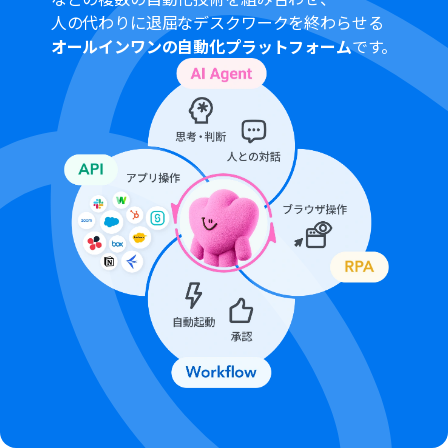
トリガー、各オペレーションでファイルを使用する際
人の代わりに退屈なデスクワークを終わらせる
は、「
ファイルの容量制限について
」をご参照くださ
オールインワンの自動化プラットフォーム
です。
い。
OCRまたは音声を文字起こしするAIオペレーションはチ
ームプラン・サクセスプランでのみご利用いただける機能
となっております。フリープラン・ミニプランの場合は設
定しているフローボットのオペレーションはエラーとな
りますので、ご注意ください。
チームプランやサクセスプランなどの有料プランは、2週
間の無料トライアルを行うことが可能です。無料トライア
ル中には制限対象のアプリやAI機能（オペレーション）を
使用することができます。
OCRデータは6,500文字以上のデータや文字が小さい場合
などは読み取れない場合があるので、ご注意ください。
Microsoft365（旧Office365）には、家庭向けプランと一
般法人向けプラン（Microsoft365 Business）があり、一
般法人向けプランに加入していない場合には認証に失敗
する可能性があります。
Microsoft Excelのデータベースを操作するオペレーショ
ンの設定に関しては「
【Excel】データベースを操作する
オペレーションの設定に関して
」をご参照ください。