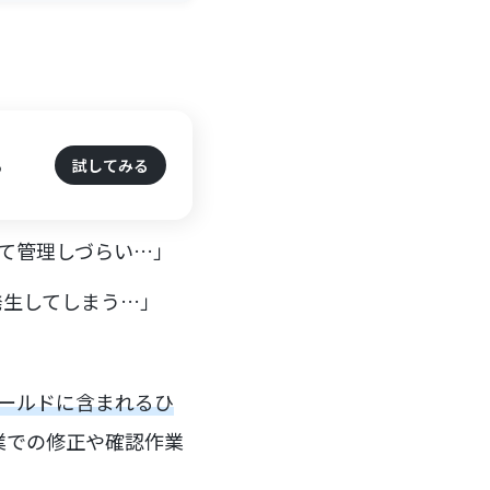
る
試してみる
いて管理しづらい…」
発生してしまう…」
？
ィールドに含まれるひ
業での修正や確認作業