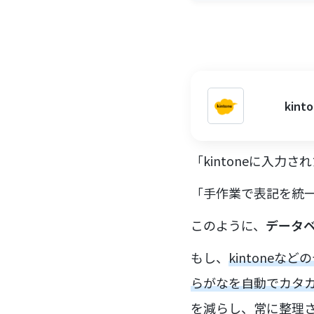
ki
「kintoneに入
「手作業で表記を統
このように、
データ
もし、
kintone
らがなを自動でカタ
を減らし、常に整理