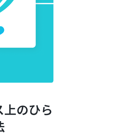
ス上のひら
法