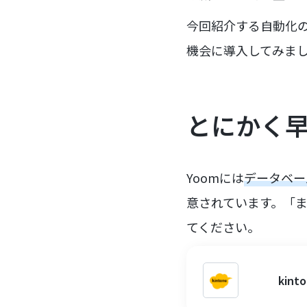
今回紹介する自動化
機会に導入してみま
とにかく
Yoomには
データベー
意されています。「
てください。
ki