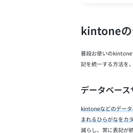
kinto
普段お使いのkint
記を統一する方法を
データベース
kintoneなどの
まれるひらがなをカ
減らし、常に表記が