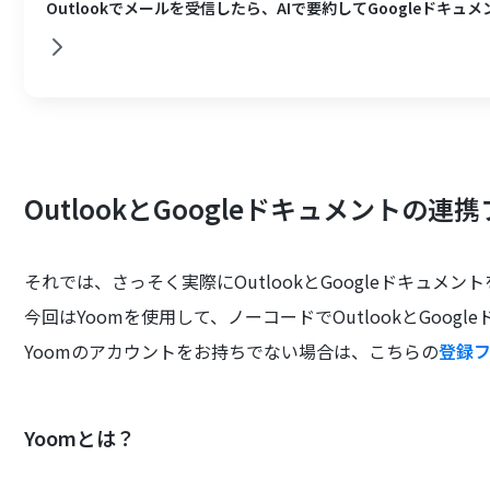
Outlookでメールを受信したら、AIで要約してGoogleドキ
OutlookとGoogleドキュメントの
それでは、さっそく実際にOutlookとGoogleドキュ
今回はYoomを使用して、ノーコードでOutlookとGoo
Yoomのアカウントをお持ちでない場合は、こちらの
登録
Yoomとは？