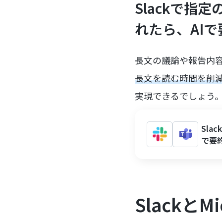
Slackで
れたら、AIで要
長文の議論や報告内容を
長文を読む時間を削
実現できるでしょう
Sl
で要約
SlackとM