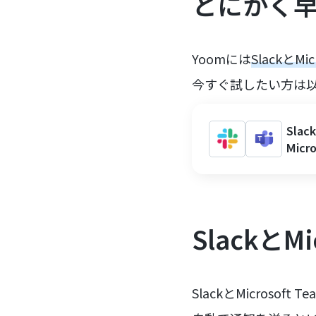
とにかく
Yoomには
SlackとM
今すぐ試したい方は
Sl
Mic
SlackとM
SlackとMicrosof