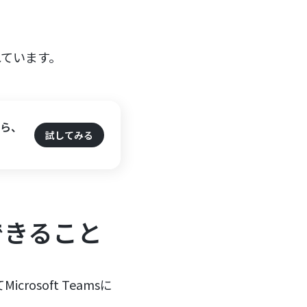
れています。
たら、
試してみる
てできること
crosoft Teamsに