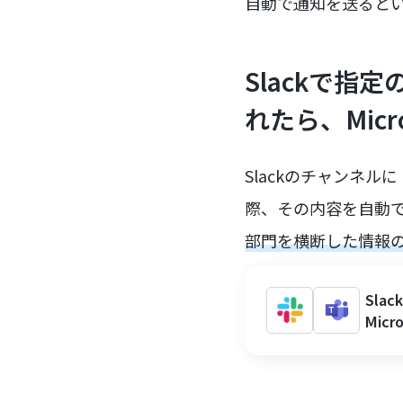
自動で通知を送ると
Slackで
れたら、Micr
Slackのチャンネ
際、その内容を自動でMi
部門を横断した情報
Sl
Mic