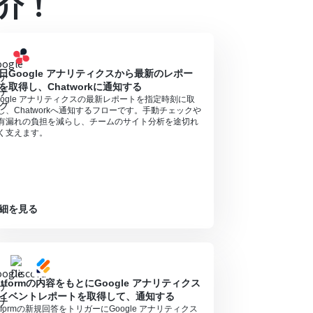
介！
オペレーションの設定に関して
」をご参照くださ
日Google アナリティクスから最新のレポー
を取得し、Chatworkに通知する
oogle アナリティクスの最新レポートを指定時刻に取
し、Chatworkへ通知するフローです。手動チェックや
有漏れの負担を減らし、チームのサイト分析を途切れ
く支えます。
細を見る
otformの内容をもとにGoogle アナリティクス
イベントレポートを取得して、通知する
otformの新規回答をトリガーにGoogle アナリティクス