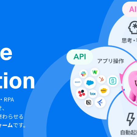
ne
ion
・RPA
せ、
終わらせる
ォーム
です。