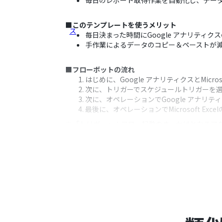
毎日のレポート取得作業を自動化し、デー
■このテンプレートを使うメリット
毎日決まった時間にGoogle アナリティクス
手作業によるデータのコピー＆ペーストが
■フローボットの流れ
はじめに、Google アナリティクスとMicros
次に、トリガーでスケジュールトリガーを
次に、オペレーションでGoogle アナリ
最後に、オペレーションでMicrosoft 
※「トリガー」：フロー起動のきっかけとなるア
■このワークフローのカスタムポイント
スケジュールトリガーでは、毎日、毎週な
Google アナリティクスでレポートを取
Microsoft Excelにレコードを追
■注意事項
Google アナリティクス、Microsoft E
Microsoft365（旧Office365）に