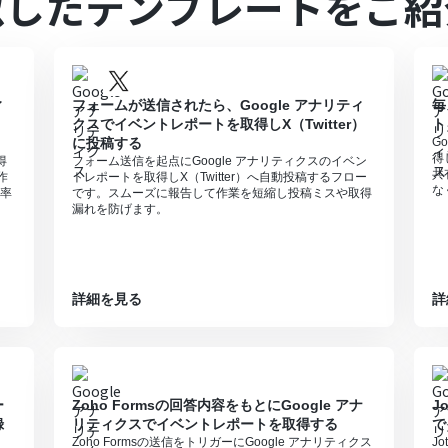
似したテンプレートをご紹
作するオペレーションの設定に関しては「
【Excel】データベースを操作する
ィ
フォームが送信されたら、Google アナリティ
毎
クスでイベントレポートを取得しX（Twitter）
ト
に投稿する
G
得
得
フォーム送信を起点にGoogle アナリティクスのイベン
共
作
トレポートを取得しX（Twitter）へ自動投稿するフロー
な
率
です。スムーズに報告して作業を短縮し投稿ミスや取得
漏れを防げます。
詳細を見る
詳
ー
Zoho Formsの回答内容をもとにGoogle アナ
J
録
リティクスでイベントレポートを取得する
で
Zoho Formsの送信をトリガーにGoogle アナリティクス
J