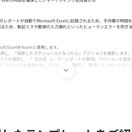
タ分析の時間を確保したいマーケティング担当者の方
のレポートが自動でMicrosoft Excelに記録されるため、手作業の時
減るため、転記ミスや数値の入力漏れといったヒューマンエラーを防ぎ
oft ExcelをYoomと連携します。
選択し、「指定したスケジュールになったら」アクションを設定します。
ティクスを選択し、「【GA4】ユーザーレポートを取得」アクションを設
Excelの「レコードを追加する」アクションを設定し、取得したレポート
クション、「オペレーション」：トリガー起動後、フロー内で処理を行
ど、レポートを取得したい任意のスケジュールや時間帯を設定してくだ
得する際に、対象となる期間（昨日、過去7日間など）を任意で指定するこ
加する際に、記録したいファイルやシート、追加するレポート内容を任意で設定
xcelのそれぞれとYoomを連携してください。
は、家庭向けプランと一般法人向けプラン（Microsoft365 Business