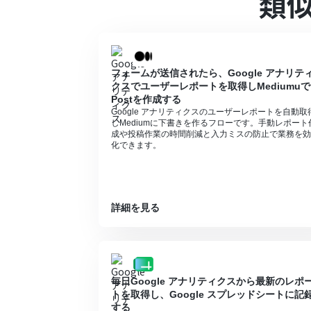
類
に失敗する可能性があります。
Microsoft Excelのデータベースを操
い。
フォームが送信されたら、Google アナリテ
クスでユーザーレポートを取得しMediumuで
Postを作成する
Google アナリティクスのユーザーレポートを自動取
しMediumに下書きを作るフローです。手動レポート
成や投稿作業の時間削減と入力ミスの防止で業務を効
化できます。
詳細を見る
毎日Google アナリティクスから最新のレポ
トを取得し、Google スプレッドシートに記
する