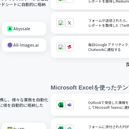
レポートを取得しMedium
スプレッドシートに自動的に格納
フォームが送信されたら、G
レポートを取得しX（Twit
Abyssale
All-Images.ai
毎日Google アナリテ
Chatworkに通知する
Microsoft Excel
を使ったテン
ードで連携し、様々な業務を自動化
Outlookで受信した情報をM
ルに値を自動的に格納した
してMicrosoft Teamsに
フォームに添付されたPD