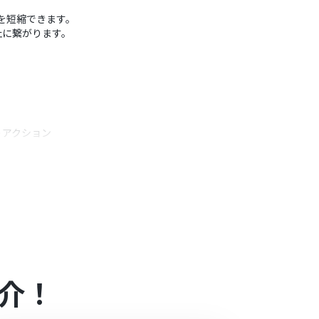
間を短縮できます。
止に繋がります。
うアクション
d Timeのフィールド名を任意で設定してください。
leから取得した情報を変数として設定したりすること
介！