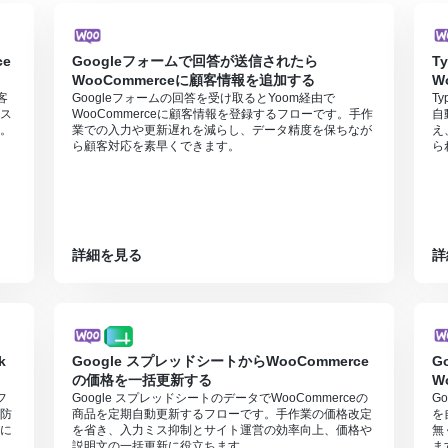
e
Googleフォームで回答が送信されたら
T
WooCommerceに顧客情報を追加する
W
客
Googleフォームの回答を受け取るとYoom経由で
T
ス
WooCommerceに顧客情報を登録するフローです。手作
自
。
業での入力や更新遅れを減らし、データ精度を保ちなが
え
ら顧客対応を素早くできます。
ら
詳細を見る
詳
k
Google スプレッドシートからWooCommerce
G
の価格を一括更新する
W
フ
Google スプレッドシートのデータでWooCommerceの
G
防
商品を定期自動更新するフローです。手作業の価格改定
を
に
を省き、入力ミス抑制とサイト運営の効率向上、価格や
無
説明文の一括更新に役立ちます。
ま