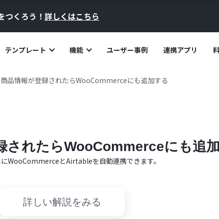
員をつくろう！
詳しくはこちら
テンプレート
機能
ユーザー事例
連携アプリ
leで商品情報が登録されたらWooCommerceにも追加する
登録されたらWooCommerceにも追
単に
WooCommerce
と
Airtable
を自動連携できます。
詳しい解説をみる