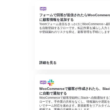
フォームで回答が送信されたらWooCommerc
に顧客情報を追加する
Yoomフォーム送信をきっかけにWooCommerceへ顧
を自動登録するフローです。転記作業を減らし入力ミ
や登録漏れのリスクを抑え、顧客管理を手軽にします
詳細を見る
WooCommerceで顧客が作成されたら、Slac
に自動で通知する
WooCommerceで顧客登録時にSlackへ自動通知する
ローです。手作業の共有をなくし、情報漏れや遅延を
いでチーム対応を速めます。新規顧客をリアルタイム
把握でき、業務の正確性も向上します。