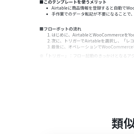
■このテンプレートを使うメリット
Airtableに商品情報を登録すると自動で
手作業でのデータ転記が不要になることで
■フローボットの流れ
はじめに、AirtableとWooCommerceを
次に、トリガーでAirtableを選択し、
最後に、オペレーションでWooCommer
※「トリガー」：フロー起動のきっかけとなるア
■このワークフローのカスタムポイント
Airtableのトリガー設定では、連携対象
WooCommerceで商品を作成するアク
が可能です。
■注意事項
Airtable、WooCommerceのそれぞれ
トリガーは5分、10分、15分、30分、6
類
プランによって最短の起動間隔が異なりま
Airtableのアウトプットは
JSONPathから