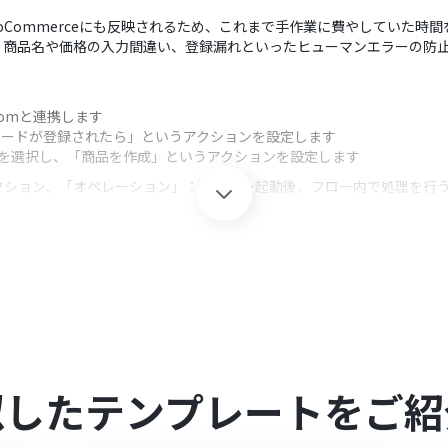
WooCommerceにも反映されるため、これまで手作業に費やしていた時
、商品名や価格の入力間違い、登録漏れといったヒューマンエラーの防
Yoomと連携します
「レコードが登録されたら」というアクションを設定します
ceを選択し、「商品を作成」というアクションを設定します
クション、「オペレーション」：トリガー起動後、フロー内で処理を行
となるベースID、テーブルID、および新規作成を検知するためのCreate
ションでは、商品名や価格などの各項目に、固定値を入力したり、Airtab
とYoomを連携してください。
0分の間隔で起動間隔を選択できます。
似したテンプレートをご紹
すので、ご注意ください。
取得可能
です。