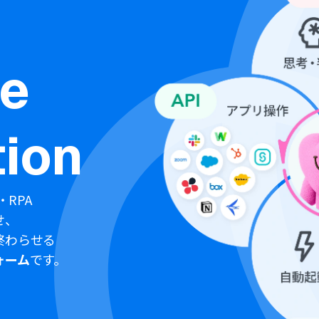
ne
ion
・RPA
せ、
終わらせる
ォーム
です。