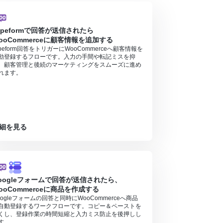
ypeformで回答が送信されたら
ooCommerceに顧客情報を追加する
ypeform回答をトリガーにWooCommerceへ顧客情報を
動登録するフローです。入力の手間や転記ミスを抑
、顧客管理と後続のマーケティングをスムーズに進め
れます。
細を見る
oogleフォームで回答が送信されたら、
ooCommerceに商品を作成する
oogleフォームの回答と同時にWooCommerceへ商品
自動登録するワークフローです。コピー＆ペーストを
くし、登録作業の時間短縮と入力ミス防止を後押しし
す。