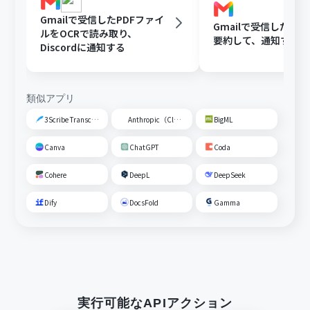
Gmailで受信したPDFファイ
Gmailで受信した内容
ルをOCRで読み取り、
要約して、通知する
Discordに通知する
類似アプリ
3Scribe Transcription
Anthropic（Claude）
BigML
Canva
ChatGPT
Coda
Cohere
DeepL
DeepSeek
Dify
DocsFold
Gamma
実行可能なAPIアクション