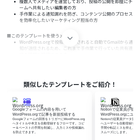
複数人でメディアを運営しており、投稿の公開を即座にチ
ームへ共有したい編集者の方
手作業による通知漏れを防ぎ、コンテンツ公開のプロセス
を効率化したいマーケティング担当の方
■このテンプレートを使うメリット
WordPress.orgで投稿が公開されると自動でGmailから通
知が送信されるため、これまで手作業で行っていた共有連
絡の時間を短縮できます。
手動での通知作業が不要になることで、宛先の間違いや連
絡漏れといったヒューマンエラーのリスクを軽減し、確
実な情報共有を実現します。
類似したテンプレートをご紹介！
■フローボットの流れ
はじめに、WordPress.orgとGmailをYoomと連携しま
す。
次に、トリガーでWordPress.orgを選択し、「投稿が公
Googleフォームの内容を用いて
Notionで従業員が登
開されたら」というアクションを設定します。
WordPress.orgで記事を新規投稿する
WordPress.orgに
最後に、オペレーションでGmailの「メールを送る」アク
Googleフォームの回答をトリガーにWordPress.org
Notionの従業員データ更新を契
へタイトルや本文を自動登録するフローです。コピ
へユーザーを自動登録する
ションを設定し、通知内容を記載して送信先などを指定
ー＆ペーストの手間を削減し、入力ミスや投稿漏れ
手間や転記ミスを抑え、日
します。
を防止できます。
スムーズにします。