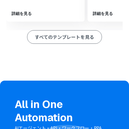
※「トリガー」：フロー起動のきっかけとなるアクション、「オ
ペレーション」：トリガー起動後、フロー内で処理を行うアク
ション
詳細を見る
詳細を見る
■このワークフローのカスタムポイント
Gmailでメールを送信するアクションでは、通知を送る宛
すべてのテンプレートを見る
先（To, Cc, Bcc）を任意で設定することが可能です。
メールの件名や本文は、固定のテキストだけでなく、
WordPress.orgのトリガーで取得した投稿タイトルや
URLなどの情報を含めて動的に作成できます。
■注意事項
WordPress.org、GmailのそれぞれとYoomを連携してく
ださい。
トリガーは5分、10分、15分、30分、60分の間隔で起動
間隔を選択できます。
プランによって最短の起動間隔が異なりますので、ご注意
All in One
ください。
Automation
AIエージェント・API・ワークフロー・RPA