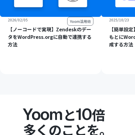
2026/02/05
2025/10/23
Yoom活用術
【ノーコードで実現】Zendeskのデー
【簡単設定】
タをWordPress.orgに自動で連携する
もとにWord
方法
成する方法
Yoom
10
と
倍
多くのことを。