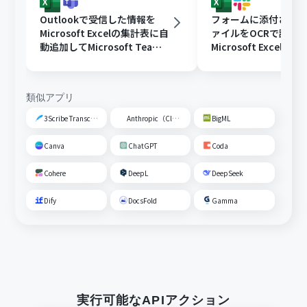
Outlookで受信した情報を
フォームに添付された
Microsoft Excelの集計表に自
ァイルをOCRで読み
動追加してMicrosoft Teams
Microsoft Excelに
に通知する
Slackに通知する
類似アプリ
3Scribe Transcription
Anthropic（Claude）
BigML
Canva
ChatGPT
Coda
Cohere
DeepL
DeepSeek
Dify
DocsFold
Gamma
実行可能なAPIアクション