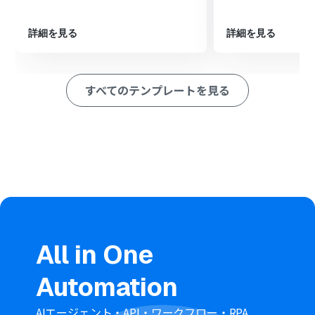
てください。
・Microsoft365（旧Office365）には、家庭向けプランと一般法
詳細を見る
詳細を見る
人向けプラン（Microsoft365 Business）があり、一般法人向け
プランに加入していない場合には認証に失敗する可能性があり
ます。
すべてのテンプレートを見る
・同じ処理を繰り返すにはチームプラン以上のプランでご利用
いただける機能（オペレーション）となっております。フリープ
ランの場合は設定しているフローボットのオペレーションはエ
ラーとなりますので、ご注意ください。
・チームプランなどの有料プランは、2週間の無料トライアルを
行うことが可能です。無料トライアル中には制限対象のアプリ
やAI機能（オペレーション）を使用することができます。
・KING OF TIMEのマイアプリ連携方法は
こちら
をご参照くださ
い。
All in One
Automation
AIエージェント・API・ワークフロー・RPA