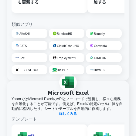
も更新する
加する
類似アプリ
AKASHI
BambooHR
Bonusly
CATS
CloudGate UNO
Convenia
Deel
Employment Hero
GIRITON
HENNGE One
HRBrain
HRMOS
Microsoft Excel
YoomではMicrosoft ExcelのAPIとノーコードで連携し、様々な業務
を自動化することが可能です。例えば、Excelの特定のセルに値を自
動的に格納したり、シートやテーブルを自動的に作成します。
詳しくみる
テンプレート