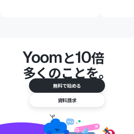
Yoom
10
と
倍
多くのことを。
無料で始める
資料請求