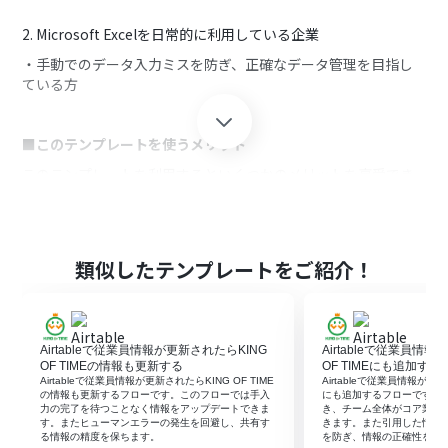
2. Microsoft Excelを日常的に利用している企業
・手動でのデータ入力ミスを防ぎ、正確なデータ管理を目指し
ている方
■このテンプレートを使うメリット
このテンプレートを利用するといくつかのメリットを享受でき
ます。
まず、手作業でのデータ入力が不要となるため、時間の節約が
でき、他の重要な業務に集中することができます。
また、データの自動入力により人的ミスが減り、正確な勤怠情
類似したテンプレートをご紹介！
報が保持されるため、管理精度が向上します。
適切な勤怠管理は従業員の労働状況の把握や給与計算の正確性
向上にもつながるため、組織全体の運営が円滑になるでしょ
う。
Airtableで従業員情報が更新されたらKING
Airtableで従業員情
OF TIMEの情報も更新する
OF TIMEにも追加する
Airtableで従業員情報が更新されたらKING OF TIME
Airtableで従業員情報が登録
の情報も更新するフローです。このフローでは手入
にも追加するフローです。
■注意事項
力の完了を待つことなく情報をアップデートできま
き、チーム全体がコア業務
す。またヒューマンエラーの発生を回避し、共有す
きます。また引用した情報
・KING OF TIMEとMicrosoft ExcelのそれぞれとYoomを連携し
る情報の精度を保ちます。
を防ぎ、情報の正確性を維