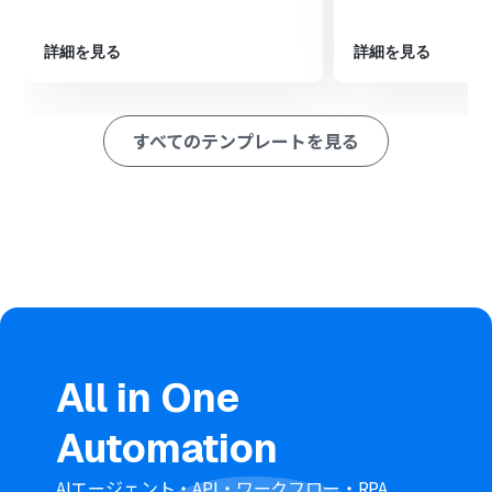
ルダを重複作成したりといったことを削減できます。
詳細を見る
詳細を見る
■注意事項
・BubbleとDropboxのそれぞれとYoomを連携してください。
すべてのテンプレートを見る
・トリガーは5分、10分、15分、30分、60分の間隔で起動間隔
を選択できます。
・プランによって最短の起動間隔が異なりますので、ご注意く
ださい。
All in One
Automation
AIエージェント・API・ワークフロー・RPA