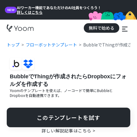
AIワーカー機能であなただけのAI社員をつくろう！
NEW
詳しくはこちら
無料で始める
トップ
フローボットテンプレート
BubbleでThingが作成
BubbleでThingが作成されたらDropboxにフォ
ルダを作成する
Yoomのテンプレートを使えば、ノーコードで簡単に
Bubble
と
Dropbox
を自動連携できます。
このテンプレートを試す
詳しい解説記事はこちら >