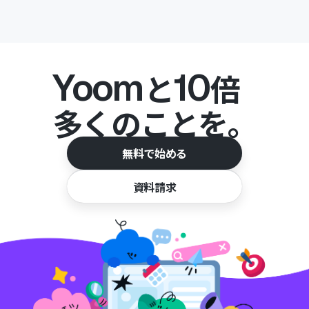
Yoom
10
と
倍
多くのことを。
無料で始める
資料請求