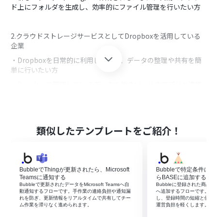
ド上にフォルダを生成し、効率的にファイル管理を行いたい方
2.クラウドストレージサービスとしてDropboxを活用している
企業
・Dropboxを日常的に利用していて、データの整理や共有を簡
単に行いたい方
・Dropboxで管理しているデータを他のツールやアプリと連携
させて、スムーズな業務フローを実現させたい方
■このテンプレートを使うメリット
類似したテンプレートをご紹介！
BubbleとDropboxを連携させることで、Thingが作成された際
に自動でDropboxにフォルダが作成されるというメリットがあ
ります。
これにより、手作業でのフォルダ作成が不要になり、作業時間
BubbleでThingが更新されたら、Microsoft
Bubbleで特定条件
を短縮できます。
Teamsに通知する
らBASEに追加する
Bubbleで更新されたデータをMicrosoft Teamsへ自
Bubbleに登録された商品
また、手作業によるヒューマンエラーが減少し、信頼性の高い
動通知するフローです。手作業の連絡負担や通知漏
へ追加するフローです。手
れを防ぎ、更新情報をリアルタイムで共有してチー
し、登録時間の短縮と価格
ファイル管理が可能となります。
ム作業を滞りなく進められます。
運営負担を軽くします。
例えば、間違ったフォルダ名で作成してしまったり、同じフォ