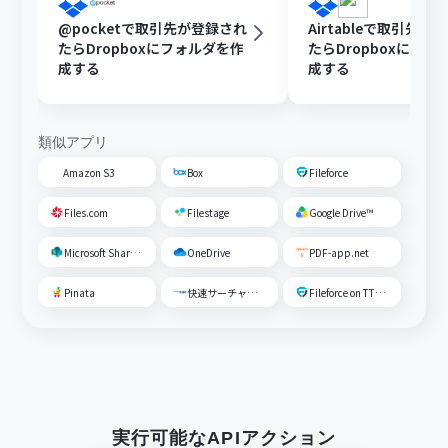
@pocketで取引先が登録され
Airtableで取引先が
たらDropboxにフォルダを作
たらDropboxにフォ
成する
成する
類似アプリ
Amazon S3
Box
Fileforce
Files.com
Filestage
Google Drive™
Microsoft SharePoint
OneDrive
PDF-app.net
Pinata
快速サーチャーGX
Fileforce on TTS Cloud
実行可能なAPIアクション