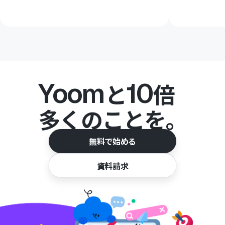
Yoom
10
と
倍
多くのことを。
無料で始める
資料請求