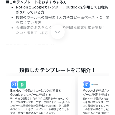
■このテンプレートをおすすめする方
NotionとGoogleカレンダー、Outlookを併用して日程調
整を行っている方
複数のツールへの情報の手入力やコピー＆ペーストに手間
を感じている方
会議設定のミスをなくし、より円滑な顧客対応を実現し
たいと考えている方
■このテンプレートを使うメリット
Notionの情報を元に、Googleカレンダーへの予定登録と
Outlookでの案内が自動で完結するため、日程調整にかか
る時間を短縮できます。
手作業での情報転記がなくなることで、会議の日時やURL
類似したテンプレートをご紹介！
の入力間違い、送信漏れといったヒューマンエラーの防
止に繋がります。
■フローボットの流れ
Backlogで登録されたタスクの期日を
@pocketで登録された
はじめに、Notion、Googleカレンダー、Outlookを
Googleカレンダーに登録する
ダーに予定を登録する
Yoomと連携します。
Backlogで登録されたタスクの期日をGoogleカレン
@pocketで登録された情報
ダーに登録するフローです。手動によるGoogleカレ
定を登録するフローです。G
次に、トリガーでNotionを選択し、「特定のページから
ンダーへの登録作業が効率化されるため、常に最新
スク登録がタイムリーにな
起動」するよう設定します。
のスケジュールをチームメンバーが確認することが
ーの作業が滞ることも無く
でき、情報共有がスムーズにできます。
滑にすることが可能です。
次に、オペレーションでGoogleカレンダーの「予定を作