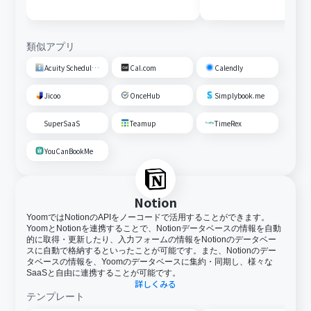
類似アプリ
Acuity Scheduling
Cal.com
Calendly
Jicoo
OnceHub
Simplybook.me
SuperSaaS
Teamup
TimeRex
YouCanBookMe
Notion
YoomではNotionのAPIをノーコードで活用することができます。
YoomとNotionを連携することで、Notionデータベースの情報を自動
的に取得・更新したり、入力フォームの情報をNotionのデータベー
スに自動で格納するといったことが可能です。また、Notionのデー
タベースの情報を、Yoomのデータベースに集約・同期し、様々な
SaaSと自由に連携することが可能です。
詳しくみる
テンプレート