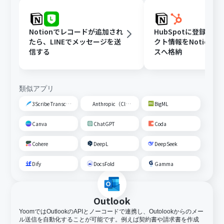
Notionでレコードが追加され
HubSpotに登録さ
たら、LINEでメッセージを送
クト情報をNotion
信する
スへ格納
類似アプリ
3Scribe Transcription
Anthropic（Claude）
BigML
Canva
ChatGPT
Coda
Cohere
DeepL
DeepSeek
Dify
DocsFold
Gamma
Outlook
YoomではOutlookのAPIとノーコードで連携し、Outolookからのメー
ル送信を自動化することが可能です。例えば契約書や請求書を作成