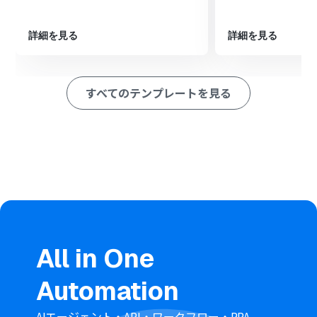
成」アクションを設定し、Notionから取得した情報を元
に会議予定を作成します。
詳細を見る
詳細を見る
最後に、オペレーションでOutlookの「メールを送る」ア
クションを設定し、作成した会議のURLなどを顧客に送
信します。
すべてのテンプレートを見る
※「トリガー」：フロー起動のきっかけとなるアクション、「オ
ペレーション」：トリガー起動後、フロー内で処理を行うアク
ション
■このワークフローのカスタムポイント
Notionのトリガー設定では、このワークフローを起動さ
せたいページのURLを任意で設定できます。
Googleカレンダーでの予定作成の際、Notionから取得し
た顧客名などを引用して、予定のタイトルや説明欄に自由
に設定することが可能です。
Outlookからのメール送信では、通知先のメールアドレス
を任意に設定できるほか、本文に固定の文章を入れたり、
All in One
前段の操作で取得した情報を差し込んだりすることもでき
ます。
Automation
■注意事項
AIエージェント・API・ワークフロー・RPA