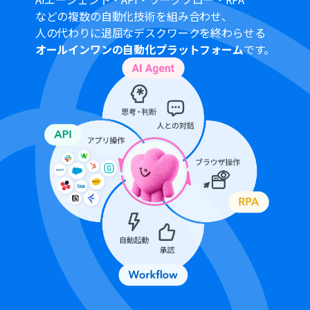
Googleカレンダー、Notion、Outlookのそれぞれと
などの複数の自動化技術を組み合わせ、
Yoomを連携してください。
人の代わりに退屈なデスクワークを終わらせる
Microsoft365（旧Office365）には、家庭向けプランと一
オールインワンの自動化プラットフォーム
です。
般法人向けプラン（Microsoft365 Business）があり、一
般法人向けプランに加入していない場合には認証に失敗
する可能性があります。
Chrome拡張機能を使ったトリガーの設定方法は
「
Chrome拡張機能を使ったトリガーの設定方法
」をご参
照ください。