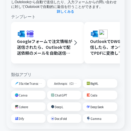
しOutolookから自動で送信したり、入力フォームからの問い合わせ
に対してOutolookで自動的に返信を行うことができます。
詳しくみる
テンプレート
Googleフォームで注文情報が
OutlookでDWGフ
送信されたら、Outlookで配
信したら、オンライ
送依頼のメールを自動送信す
でPDFに変換してDisc
る
共有する
類似アプリ
3Scribe Transcription
Anthropic（Claude）
BigML
Canva
ChatGPT
Coda
Cohere
DeepL
DeepSeek
Dify
DocsFold
Gamma