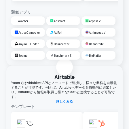
類似アプリ
AWeber
Abstract
Abyssale
ActiveCampaign
AdRoll
All-Images.ai
Anymail Finder
Bannerbear
Bannerbite
Beamer
Benchmark Email
BigMailer
Airtable
YoomではAirtableのAPIとノーコードで連携し、様々な業務を自動化
することが可能です。例えば、Airtableへデータを自動的に追加した
り、Airtableから情報を取得し様々なSaaSと連携することが可能で
す。
詳しくみる
テンプレート