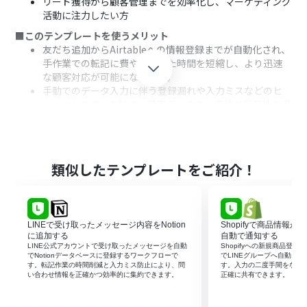
リード獲得から顧客管理までを効率化し、マーケティング
活動に注力したい方
■このテンプレートを使うメリット
友だち追加からAirtableへの情報登録までが自動化され、
手作業での転記に費やしていた時間を短縮し、より迅速
な顧客対応が可能になります。
手動でのデータ入力に伴う登録漏れや入力ミスなどのヒ
ューマンエラーを防ぎ、顧客データの一貫性と正確性を保
つことができます。
■フローボットの流れ
はじめに、LINE公式アカウントとAirtableをYoomと連携
します。
類似したテンプレートをご紹介！
次に、トリガーでLINE公式アカウントを選択し、「ユー
ザーが友だち追加したら」というアクションを設定しま
す。
次に、オペレーションでLINE公式アカウントを選択し、
LINEで受け取ったメッセージ内容をNotion
Shopifyで商品情報が
「特定ユーザーのプロフィール情報を取得」アクションを
に追加する
自動で通知する
設定して、友だち追加したユーザーの情報を取得します。
LINE公式アカウントで受け取ったメッセージを自動
Shopifyへの新規商品登録
でNotionデータベースに登録するワークフローで
でLINEグループへ自動メ
最後に、オペレーションでAirtableを選択し、「レコード
す。転記作業の時間削減と入力ミス防止により、問
す。入力の二度手間をなく
を作成」アクションを設定し、取得したプロフィール情報
い合わせ情報を正確かつ効率的に集約できます。
正確に共有できます。
を基にAirtableのデータベースに新しいレコードを追加し
ます。