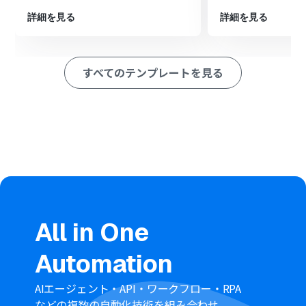
※「トリガー」：フロー起動のきっかけとなるアクション、「オ
詳細を見る
詳細を見る
ペレーション」：トリガー起動後、フロー内で処理を行うアク
ション
■このワークフローのカスタムポイント
すべてのテンプレートを見る
LINE公式アカウントでプロフィール情報を取得する際
に、対象となるユーザーIDを設定します。通常はトリガー
で取得した友だち追加ユーザーのIDを変数で指定します。
Airtableにレコードを作成する際に、どのフィールドにど
の情報を登録するかをカスタマイズします。LINE公式ア
カウントから取得した表示名などを、Airtableの対応する
項目に割り当ててください。
■注意事項
LINE公式アカウント、AirtableのそれぞれとYoomを連携
してください。
All in One
Automation
AIエージェント・API・ワークフロー・RPA
などの複数の自動化技術を組み合わせ、