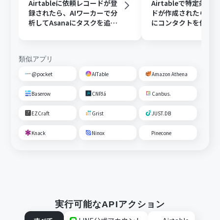
Airtableに依頼レコードが登
Airtableで特定条件
録されたら、AIワーカーで分
ドが作成されたら、Hu
析してAsanaにタスクを追加
にコンタクトを作成
する
類似アプリ
@pocket
AITable
Amazon Athena
Baserow
CNPJá
Canbus.
EZCraft
Grist
JUST.DB
Knack
Ninox
Pinecone
実行可能なAPIアクション