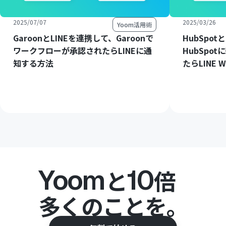
2025/07/07
2025/03/26
Yoom活用術
GaroonとLINEを連携して、Garoonで
HubSpot
ワークフローが承認されたらLINEに通
HubSpo
知する方法
たらLINE
Yoom
10
と
倍
多くのことを。