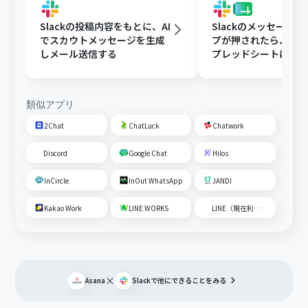
Slackの投稿内容をもとに、AI
Slackのメッセージ
でスカウトメッセージを生成
プが押されたら、Goog
しメール送信する
プレッドシートにメ
内容を追加する
類似アプリ
2Chat
ChatLuck
Chatwork
Discord
Google Chat
Hilos
InCircle
InOut WhatsApp
JANDI
Kakao Work
LINE WORKS
LINE（現在利用不可）
×
Asana
Slack
で他にできることをみる