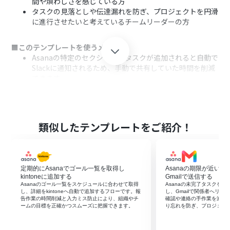
間や煩わしさを感じている方
タスクの見落としや伝達漏れを防ぎ、プロジェクトを円滑
に進行させたいと考えているチームリーダーの方
■このテンプレートを使うメリット
Asanaの特定のセクションにタスクが追加されると自動で
Slackに通知されるため、手動で共有していた時間を削減
できます。
通知のし忘れや共有漏れといったヒューマンエラーを防
ぎ、重要なタスクの見落としを減らし、確実な情報伝達を
実現します。
類似したテンプレートをご紹介！
■フローボットの流れ
はじめに、AsanaとSlackをYoomと連携します。
次に、トリガーでAsanaを選択し、「特定のセクションに
新しいタスクが追加されたら」というアクションを設定し
定期的にAsanaでゴール一覧を取得し
Asanaの期限が近い
ます。
kintoneに追加する
Gmailで送信する
最後に、オペレーションでSlackの「チャンネルにメッセ
Asanaのゴール一覧をスケジュールに合わせて取得
Asanaの未完了タスクを
し、詳細をkintoneへ自動で追加するフローです。報
し、Gmailで関係者へリ
ージを送る」アクションを設定し、Asanaで追加されたタ
告作業の時間削減と入力ミス防止により、組織やチ
確認や連絡の手作業を減ら
スクの情報を指定のチャンネルに通知します。
ームの目標を正確かつスムーズに把握できます。
り忘れを防ぎ、プロジェク
※「トリガー」：フロー起動のきっかけとなるアクション、「オ