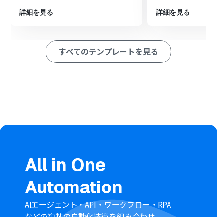
ペレーション」：トリガー起動後、フロー内で処理を行うアク
ション
詳細を見る
詳細を見る
■このワークフローのカスタムポイント
Asanaのトリガー設定では、通知のきっかけとしたいプロ
すべてのテンプレートを見る
ジェクト内のセクションを任意で指定することが可能で
す。
Slackに通知するメッセージには、Asanaから取得したタ
スク名や担当者、期日といった情報を自由に組み込んで設
定できます。
■注意事項
Asana、SlackのそれぞれとYoomを連携してください。
トリガーは5分、10分、15分、30分、60分の間隔で起動
間隔を選択できます。
プランによって最短の起動間隔が異なりますので、ご注意
All in One
ください。
Automation
AIエージェント・API・ワークフロー・RPA
などの複数の自動化技術を組み合わせ、