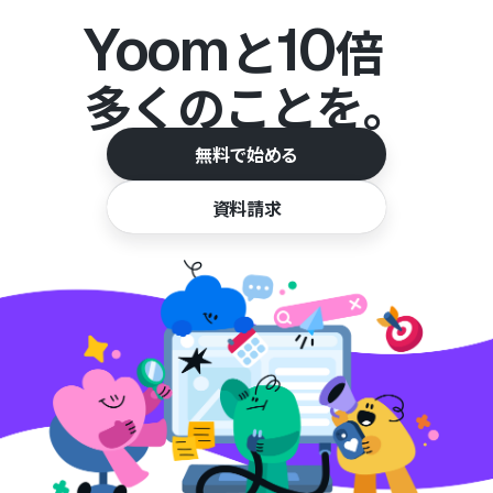
Yoom
10
と
倍
多くのことを。
無料で始める
資料請求