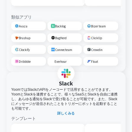
類似アプリ
Avaza
Backlog
Bizer team
Brushup
BugHerd
ClickUp
Clockify
Connecteam
Crowdin
Dribbble
Everhour
Float
Slack
YoomではSlackのAPIをノーコードで活用することができます。
YoomとSlackを連携することで、様々なSaaSとSlackを自由に連携
し、あらゆる通知をSlackで受け取ることが可能です。また、Slack
にメッセージが送信されたことをトリガーにボットを起動すること
も可能です。
詳しくみる
テンプレート