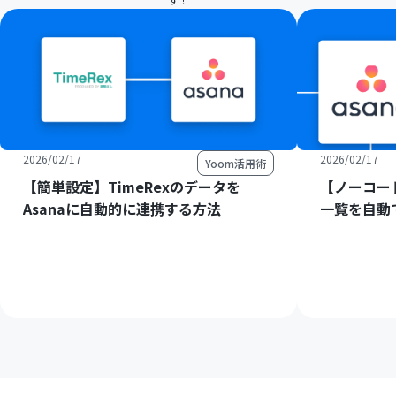
2026/02/17
2026/02/17
Yoom活用術
【簡単設定】TimeRexのデータを
【ノーコード
Asanaに自動的に連携する方法
一覧を自動