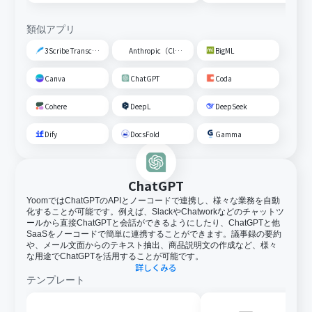
類似アプリ
3Scribe Transcription
Anthropic（Claude）
BigML
Canva
ChatGPT
Coda
Cohere
DeepL
DeepSeek
Dify
DocsFold
Gamma
ChatGPT
YoomではChatGPTのAPIとノーコードで連携し、様々な業務を自動
化することが可能です。例えば、SlackやChatworkなどのチャットツ
ールから直接ChatGPTと会話ができるようにしたり、ChatGPTと他
SaaSをノーコードで簡単に連携することができます。議事録の要約
や、メール文面からのテキスト抽出、商品説明文の作成など、様々
な用途でChatGPTを活用することが可能です。
詳しくみる
テンプレート