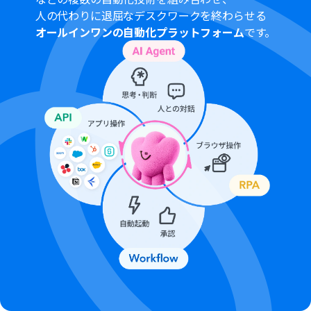
されたときに支払いができる状態）詳細は
OpenAIの価格
人の代わりに退屈なデスクワークを終わらせる
設定
をご参照ください。
オールインワンの自動化プラットフォーム
です。
ChatGPTのAPI利用はOpenAI社が有料で提供しており、
API疎通時のトークンにより従量課金される仕組みとなっ
ています。そのため、API使用時にお支払いが行える状況
でない場合エラーが発生しますのでご注意ください。