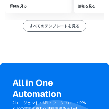
※「トリガー」：フロー起動のきっかけとなるアクション、「オ
詳細を見る
詳細を見る
ペレーション」：トリガー起動後、フロー内で処理を行うアク
ション
すべてのテンプレートを見る
■このワークフローのカスタムポイント
Gmailのトリガー設定では、自動化の対象としたいメール
を特定するためのキーワード（件名や送信元アドレスな
ど）を任意で設定してください。
ChatGPTのオペレーションでは、要約の精度や形式を調
整するために、プロンプトや使用するモデルなどを任意
で設定可能です。
■注意事項
Gmail、ChatGPTのそれぞれとYoomを連携してくださ
い。
All in One
トリガーは5分、10分、15分、30分、60分の間隔で起動
間隔を選択できます。
Automation
プランによって最短の起動間隔が異なりますので、ご注意
ください。
ChatGPT（OpenAI）のアクションを実行するには、
AIエージェント・API・ワークフロー・RPA
OpenAIのAPI有料プランの契約が必要です。（APIが使用
などの複数の自動化技術を組み合わせ、