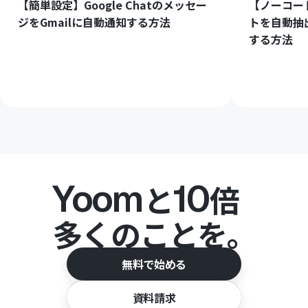
【簡単設定】Google Chatのメッセー
【ノーコー
ジをGmailに自動通知する方法
トを自動抽
する方法
Yoom
10
と
倍
多くのことを。
無料で始める
資料請求