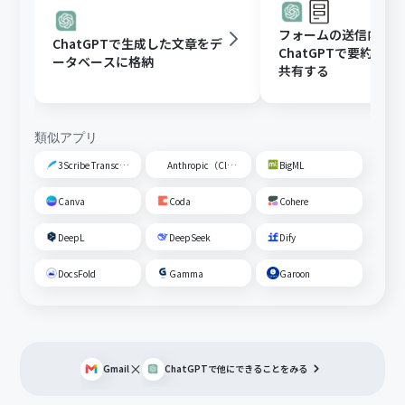
フォームの送信内容
ChatGPTで生成した文章をデ
ChatGPTで要約し、G
ータベースに格納
共有する
類似アプリ
3Scribe Transcription
Anthropic（Claude）
BigML
Canva
Coda
Cohere
DeepL
DeepSeek
Dify
DocsFold
Gamma
Garoon
×
Gmail
ChatGPT
で他にできることをみる