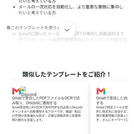
たいと考えている方
メールの一次対応を自動化し、より重要な業務に集中し
たいと考えている方
■このテンプレートを使うメリット
Gmailに届いたメールをChatGPTが要約し自動返信まで
行うため、メール確認や返信作成にかかっていた時間を短
縮できます。
一次対応が自動化されることで、返信漏れや対応の遅れを
防ぎ、業務の品質を安定させることが可能です。
■フローボットの流れ
類似したテンプレートをご紹介！
はじめに、GmailとChatGPTをYoomと連携します。
次に、トリガーでGmailを選択し、「特定のキーワードに
一致するメールを受信したら」というアクションを設定し
ます。
Gmailで受信したPDFファイルをOCRで読
Gmailで受信した内容
次に、オペレーションでChatGPTを選択し、受信したメ
み取り、Discordに通知する
する
ール本文をもとに要約テキストを生成するアクションを設
Gmail受信時にAI-OCRで添付PDFを読み取りDiscord
Gmailで特定メールを受信し
チャンネルへ自動通知するフローです。確認・転記
約し指定先に送信するフロ
定します。
の手間や共有漏れを防ぎ、正確な情報共有と作業時
間や重要情報の見落としを
最後に、オペレーションでGmailの「メールを送る」アク
間の創出を支援します。
す。さらにキーワード設定
ションを設定し、ChatGPTが生成した要約内容を含むメ
ールを返信します。