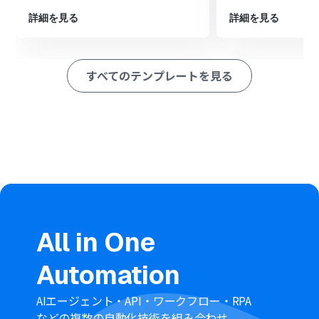
します。
詳細を見る
詳細を見る
※「トリガー」：フロー起動のきっかけとなるアクション、「オ
ペレーション」：トリガー起動後、フロー内で処理を行うアク
ション
すべてのテンプレートを見る
■このワークフローのカスタムポイント
フローボットを利用する前に、GmailとGoogleカレンダ
ーのアカウントをそれぞれYoomと連携してください。
Gmailのトリガー設定では、自動化のきっかけとしたいメ
ールに付与するラベルを任意で指定してください。
Googleカレンダーに予定を登録するオペレーションで
は、登録対象としたいカレンダーを任意で選択してくだ
さい。
■注意事項
All in One
Gmail、GoogleカレンダーのそれぞれとYoomを連携し
てください。
Automation
トリガーは5分、10分、15分、30分、60分の間隔で起動
間隔を選択できます。
プランによって最短の起動間隔が異なりますので、ご注意
AIエージェント・API・ワークフロー・RPA
ください。
などの複数の自動化技術を組み合わせ、