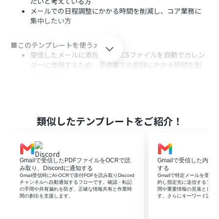
たいと考えている方
メールでの日程調整にかかる時間を削減し、コア業務に
集中したい方
■このテンプレートを使うメリット
受信したメールに添付されたICSファイルを自動でカレン
ダーに登録するため、手作業での登録にかかる時間を削
減できます。
手動での登録作業が不要になることで、予定の登録漏れや
日時の入力ミスといったヒューマンエラーを防ぐことに
繋がります。
類似したテンプレートをご紹介！
■フローボットの流れ
はじめに、GmailとGoogleカレンダーをYoomと連携し
ます。
トリガーでGmailを選択し、「特定のラベルのメールを受
Gmailで受信したPDFファイルをOCRで読
Gmailで受信した内容
信したら」というアクションを設定します。
み取り、Discordに通知する
する
次に、オペレーションでAI機能を選択し、「icsファイル
Gmail受信時にAI-OCRで添付PDFを読み取りDiscord
Gmailで特定メールを受信し
チャンネルへ自動通知するフローです。確認・転記
約し指定先に送信するフロ
からデータを抽出する」アクションで、トリガーで受信し
の手間や共有漏れを防ぎ、正確な情報共有と作業時
間や重要情報の見落としを
たメールの添付ファイルを指定します。
間の創出を支援します。
す。さらにキーワード設定
最後に、オペレーションでGoogleカレンダーを選択し、
抽出したデータをもとに予定を作成するアクションを設定