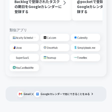
Backlogで登録されたタスク
@pocketで登録さ
の期日をGoogleカレンダーに
Googleカレンダー
登録する
録する
類似アプリ
Acuity Scheduling
Cal.com
Calendly
Jicoo
OnceHub
Simplybook.me
SuperSaaS
Teamup
TimeRex
YouCanBookMe
×
Gmail
Googleカレンダー
で他にできることをみる