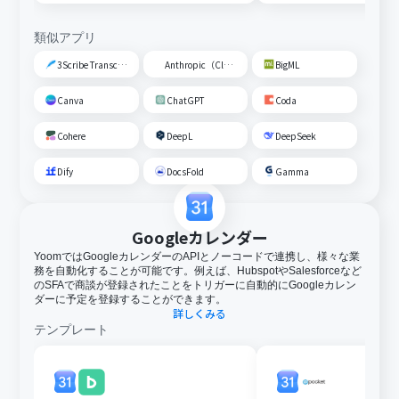
類似アプリ
3Scribe Transcription
Anthropic（Claude）
BigML
Canva
ChatGPT
Coda
Cohere
DeepL
DeepSeek
Dify
DocsFold
Gamma
Googleカレンダー
YoomではGoogleカレンダーのAPIとノーコードで連携し、様々な業
務を自動化することが可能です。例えば、HubspotやSalesforceなど
のSFAで商談が登録されたことをトリガーに自動的にGoogleカレン
ダーに予定を登録することができます。
詳しくみる
テンプレート