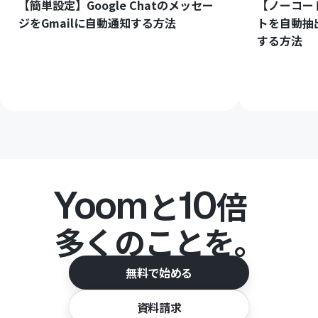
【簡単設定】Google Chatのメッセー
【ノーコー
ジをGmailに自動通知する方法
トを自動抽
する方法
Yoom
10
と
倍
多くのことを。
無料で始める
資料請求