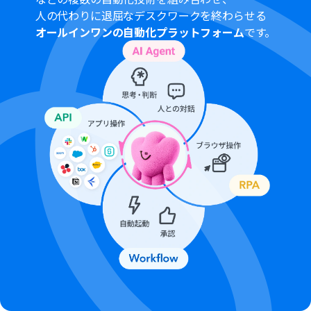
ダウンロード可能なファイル容量は最大300MBまでで
人の代わりに退屈なデスクワークを終わらせる
す。アプリの仕様によっては300MB未満になる可能性が
オールインワンの自動化プラットフォーム
です。
あるので、ご注意ください。
トリガー、各オペレーションでの取り扱い可能なファイ
ル容量の詳細は「
ファイルの容量制限について
」をご参
照ください。