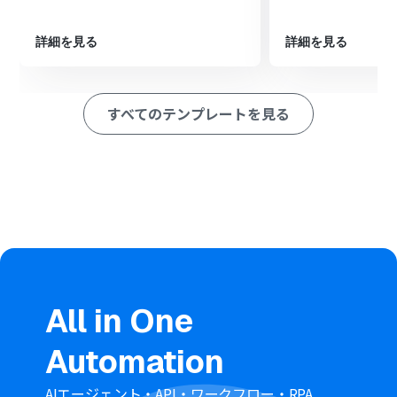
ションを設定し、Salesforceにケースが作成された旨など
をIssueにコメントとして追記します。
詳細を見る
詳細を見る
※「トリガー」：フロー起動のきっかけとなるアクション、「オ
ペレーション」：トリガー起動後、フロー内で処理を行うアク
ション
すべてのテンプレートを見る
■このワークフローのカスタムポイント
GitHubのトリガー設定では、連携の対象としたいリポジ
トリのオーナー名、リポジトリ名を任意で設定してくだ
さい。
Salesforceでケース（レコード）を追加するアクションで
は、GitHubのIssueから取得したどの情報を、Salesforce
のどの項目に紐付けるかを任意で設定してください。
GitHubのIssueを更新するアクションでは、対象のオーナ
ー名、リポジトリ名、Issue番号を指定し、更新する内容
を任意で設定してください。
■注意事項
All in One
GitHubとSalesforceのそれぞれとYoomを連携してくだ
Automation
さい。
Salesforceはチームプラン・サクセスプランでのみご利用
いただけるアプリとなっております。フリープラン・ミニ
AIエージェント・API・ワークフロー・RPA