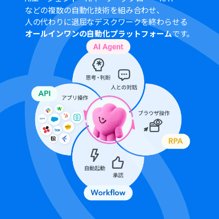
プランの場合は設定しているフローボットのオペレーシ
などの複数の自動化技術を組み合わせ、
ョンやデータコネクトはエラーとなりますので、ご注意く
人の代わりに退屈なデスクワークを終わらせる
ださい。
オールインワンの自動化プラットフォーム
です。
チームプランやサクセスプランなどの有料プランは、2週
間の無料トライアルを行うことが可能です。無料トライア
ル中には制限対象のアプリを使用することができます。