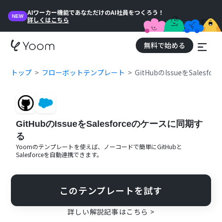
AIワーカー機能であなただけのAI社員をつくろう！
NEW
詳しくはこちら
無料で始める
トップ
フローボットテンプレート
GitHubのIssueをSales
GitHubのIssueをSalesforceのケースに同期す
る
Yoomのテンプレートを使えば、ノーコードで簡単に
GitHub
と
Salesforce
を自動連携できます。
このテンプレートを試す
詳しい解説記事はこちら >