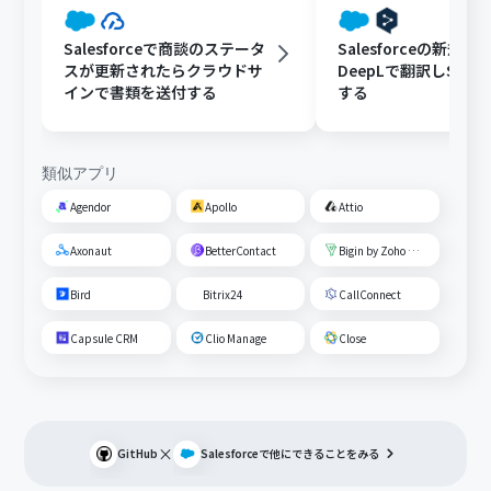
Salesforceで商談のステータ
Salesforceの新規
スが更新されたらクラウドサ
DeepLで翻訳しSlac
インで書類を送付する
する
類似アプリ
Agendor
Apollo
Attio
Axonaut
BetterContact
Bigin by Zoho CRM
Bird
Bitrix24
CallConnect
Capsule CRM
Clio Manage
Close
×
GitHub
Salesforce
で他にできることをみる