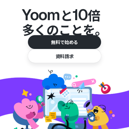
Yoom
10
と
倍
多くのことを。
無料で始める
資料請求