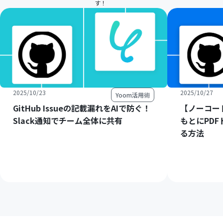
す！
2025/10/23
2025/10/27
Yoom活用術
GitHub Issueの記載漏れをAIで防ぐ！
【ノーコード
Slack通知でチーム全体に共有
もとにPD
る方法