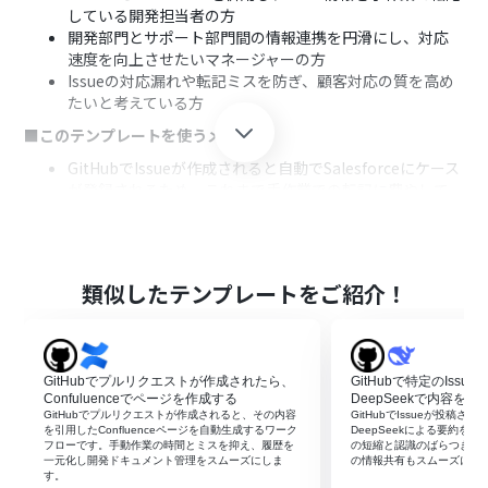
している開発担当者の方
開発部門とサポート部門間の情報連携を円滑にし、対応
速度を向上させたいマネージャーの方
Issueの対応漏れや転記ミスを防ぎ、顧客対応の質を高め
たいと考えている方
■このテンプレートを使うメリット
GitHubでIssueが作成されると自動でSalesforceにケース
が登録されるため、これまで手作業での転記に費やして
いた時間を短縮できます。
手作業による情報の転記が不要になることで、入力間違い
や共有漏れといったヒューマンエラーを防ぎ、情報連携の
正確性を高めることに繋がります。
類似したテンプレートをご紹介！
■フローボットの流れ
はじめに、GitHubとSalesforceをYoomと連携します。
次に、トリガーでGitHubを選択し、「Issueが新しく作成
GitHubでプルリクエストが作成されたら、
GitHubで特定のIss
されたら」というアクションを設定します。
Confuluenceでページを作成する
DeepSeekで内容を
次に、オペレーションでSalesforceの「レコードを追加
GitHubでプルリクエストが作成されると、その内容
GitHubでIssueが投稿さ
する」アクションを設定し、トリガーで取得したIssueの
を引用したConfluenceページを自動生成するワーク
DeepSeekによる要約を
フローです。手動作業の時間とミスを抑え、履歴を
の短縮と認識のばらつき防
情報を基にケースを作成します。
一元化し開発ドキュメント管理をスムーズにしま
の情報共有もスムーズにな
最後に、オペレーションでGitHubの「Issueを更新」アク
す。