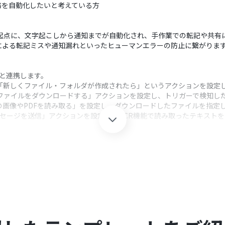
務を自動化したいと考えている方
ロードを起点に、文字起こしから通知までが自動化され、手作業での転記や共
による転記ミスや通知漏れといったヒューマンエラーの防止に繋がりま
oomと連携します。
選択し、「新しくファイル・フォルダが作成されたら」というアクションを設定
veの「ファイルをダウンロードする」アクションを設定し、トリガーで検知
の画像やPDFを読み取る」を設定し、ダウンロードしたファイルを指定
メッセージを送信」アクションを設定し、OCR機能で読み取ったテキスト
クション、「オペレーション」：トリガー起動後、フロー内で処理を行
キストを読み取る際に、読み取りたい項目を任意で指定することが可能
ジを送信するチャンネルを任意で指定できるだけでなく、本文に固定のテキ
カスタマイズが可能です。
Yoomを連携してください。
0分の間隔で起動間隔を選択できます。