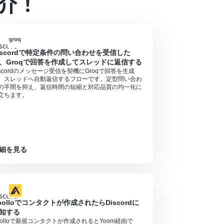
介！
プラン・ミニプランの場合は設定しているフローボッ
ル中には制限対象のアプリやAI機能（オペレーシ
iscordで特定条件の問い合わせを受信した
るので、ご注意ください。
、Groqで回答を作成してスレッドに返信する
iscordのメッセージ受信を契機にGroqで回答を生成
、スレッドへ自動返信するフローです。定型問い合わ
の手間を抑え、返信時間の短縮と対応品質の均一化に
立ちます。
細を見る
polloでコンタクトが作成されたらDiscordに
知する
polloで新規コンタクトが作成されるとYoom経由で