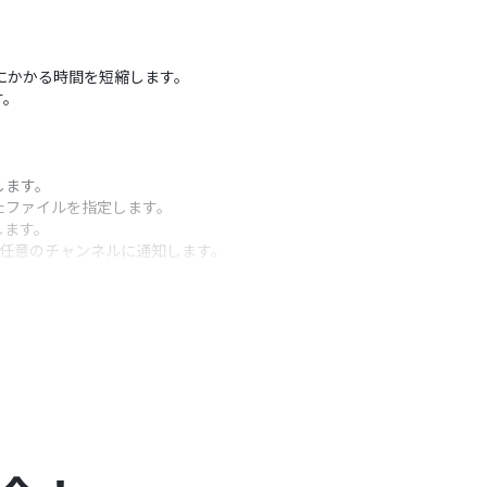
有にかかる時間を短縮します。
す。
します。
したファイルを指定します。
します。
を任意のチャンネルに通知します。
うアクション
です。
ストを追加したり、OCR機能で取得したテキストを