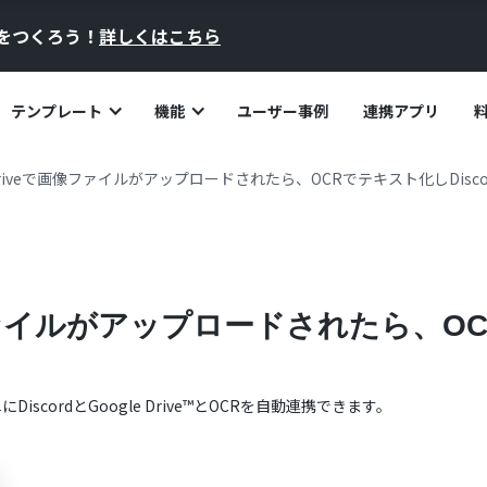
員をつくろう！
詳しくはこちら
テンプレート
機能
ユーザー事例
連携アプリ
e Driveで画像ファイルがアップロードされたら、OCRでテキスト化しDisc
画像ファイルがアップロードされたら、
単に
Discord
と
Google Drive™
と
OCR
を自動連携できます。