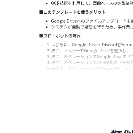
OCR技術を利用して、画像ベースの定型業
■このテンプレートを使うメリット
Google Driveへのファイルアップ
システムが自動で処理を行うため、手作業
■フローボットの流れ
はじめに、Google DriveとDiscordをY
次に、トリガーでGoogle Driveを
次に、オペレーションでGoogle Dri
次に、オペレーションでOCR機能の「任意
最後に、オペレーションでDiscordの「
※「トリガー」：フロー起動のきっかけとなるア
■このワークフローのカスタムポイント
OCR機能の設定では、画像ファイルからテ
Discordへの通知設定では、メッセー
変数として埋め込んだりするなどの柔軟な
■注意事項
Google Drive、Discordのそれぞれと
トリガーは5分、10分、15分、30分、6