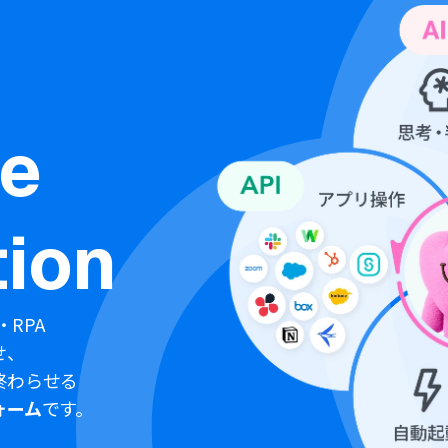
ne
ion
・RPA
せ、
終わらせる
ォーム
です。