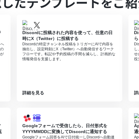
似したテンプレートをご紹
すので、ご注意ください。
・サクセスプランでのみご利用いただける機能となっております。フリー
で、ご注意ください。
ランは、2週間の無料トライアルを行うことが可能です。無料トライア
ジ
Discordに投稿された内容を使って、任意の日
D
0MBまでです。アプリの仕様によっては300MB未満になる可能性があ
時にX（Twitter）に投稿する
ら
可能なファイル容量の詳細は下記をご参照ください。
）へ
Discordの特定チャンネル投稿をトリガーにAIで内容を
D
9413924
の
抽出し、設定時刻にX（Twitter）へ自動発信するワーク
し
が
フローです。転記や予約投稿の手間を減らし、計画的な
せ
情報発信を支援します。
役
詳細を見る
詳
フ
Googleフォームで受信したら、日付形式を
A
返
YYYYMMDDに変換してDiscordに通知する
通
Googleフォーム回答をAIで日付統一しDiscordへ自動連
A