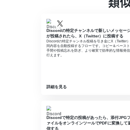
類
プランによって最短の起動間隔が異なりま
OCR_AIオペレーションはチームプラン
トのオペレーションはエラーとなりますの
チームプランやサクセスプランなどの有料プ
ョン）を使用することができます。
Discordの特定チャンネルで新しいメッセー
ダウンロード可能なファイル容量は最大30
が投稿されたら、X（Twitter）に投稿する
トリガー、各オペレーションでの取り扱い
Discordの特定チャンネル投稿を引き金にX（Twitter
https://intercom.help/yoom/ja/articles/
同内容を自動投稿するフローです。コピー＆ペースト
手間や投稿忘れを防ぎ、より確実で効率的な情報発信
行えます。
詳細を見る
Discordで特定の投稿があったら、添付JPG
ァイルをオンラインツールでPDFに変換して
信する