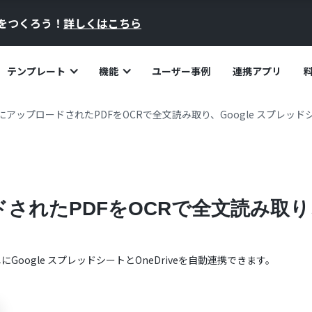
員をつくろう！
詳しくはこちら
テンプレート
機能
ユーザー事例
連携アプリ
iveにアップロードされたPDFをOCRで全文読み取り、Google スプレッ
ードされたPDFをOCRで全文読み取り
単に
Google スプレッドシート
と
OneDrive
を自動連携できます。