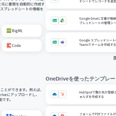
ドシートでレコードを追
を元に書類を自動的に作成す
にスプレッドシートの情報を
Google Driveに文書が
プレッドシートの管理シ
BigML
Google スプレッドシート
Teamsでチームを作成す
Coda
OneDrive
を使ったテンプレー
用することができます。例えば、
HubSpotで取引先が登録
riveにアップロードし、
ォルダを作成する
可能です。
フォームでPDFファイルが送