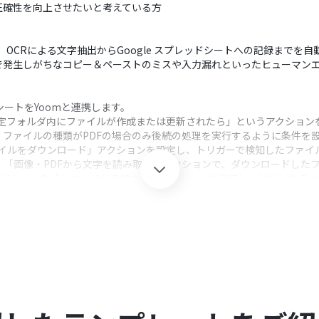
正確性を向上させたいと考えている方
けで、OCRによる文字抽出からGoogle スプレッドシートへの記録まで
で発生しがちなコピー＆ペーストのミスや入力漏れといったヒューマン
ッドシートをYoomと連携します。
、「特定フォルダ内にファイルが作成または更新されたら」というアクション
ファイルの種類がPDFの場合のみ後続の処理を実行するように条件を
「ファイルをダウンロード」アクションを設定し、トリガーで検知したファイ
、「画像・PDFから文字を読み取る」アクションで、ダウンロードした
プレッドシートの「レコードを追加する」アクションを設定し、抽出したテ
クション、「オペレーション」：トリガー起動後、フロー内で処理を行
したいドライブIDやフォルダID、フローの起動間隔を任意で設定してくださ
が含まれる場合のみ処理を進めるなど、後続の処理に進む条件を自由に
リガーで取得したファイルのアイテムIDなどを指定し、ダウンロード対象
求書番号、金額など）の指定や、言語、使用するAIモデルを任意で設定
では、出力先のシートIDやタブ名、書き込むセル範囲を指定してください