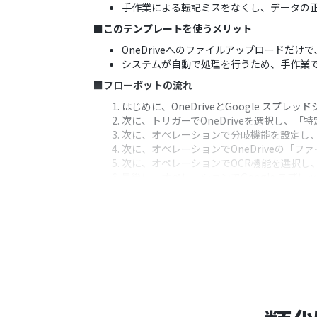
手作業による転記ミスをなくし、データの
■このテンプレートを使うメリット
OneDriveへのファイルアップロードだ
システムが自動で処理を行うため、手作業
■フローボットの流れ
はじめに、OneDriveとGoogle スプレ
次に、トリガーでOneDriveを選択し
次に、オペレーションで分岐機能を設定し、
次に、オペレーションでOneDriveの
次に、オペレーションでOCR機能を選択し
最後に、オペレーションでGoogle ス
す。
※「トリガー」：フロー起動のきっかけとなるア
■このワークフローのカスタムポイント
OneDriveのトリガーでは、監視対象と
分岐機能では、ファイル名に特定の文字列
OneDriveのダウンロード設定では、ト
OCR機能では、読み取りたい項目（例：請
Google スプレッドシートへの追加設定