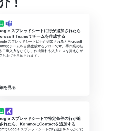
介！
となっております。フリープラン・ミニプランの場
oogle スプレッドシートに行が追加されたら
icrosoft Teamsでチームを作成する
ル中には制限対象のアプリやAI機能（オペレーシ
oogle スプレッドシートに行が追加されるとMicrosoft
eamsのチームを自動生成するフローです。手作業の転
）があり、一般法人向けプランに加入していない場合には認証
や二重入力をなくし、作成漏れや入力ミスを抑えなが
立ち上げを早められます。
細を見る
oogle スプレッドシートで特定条件の行が追
されたら、KommoにContactを追加する
oomでGoogle スプレッドシートの行追加をきっかけに