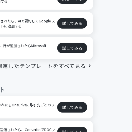
加する
格納されたら、AIで要約してGoogle ス
試してみる
ートに追加する
に行が追加されたらMicrosoft
試してみる
る
関連したテンプレートをすべて見る
ト
されたらOneDriveに取引先ごとのフ
試してみる
信されたら、ConvertioでDOCフ