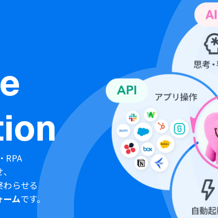
ne
ion
・RPA
せ、
終わらせる
ォーム
です。