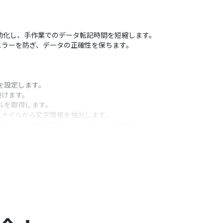
を自動化し、手作業でのデータ転記時間を短縮します。
エラーを防ぎ、データの正確性を保ちます。
を設定します。
設けます。
ルを取得します。
ファイルから文字情報を抽出します。
キストデータを指定のシートに行として追加しま
うアクション
い。
設定できます。
のファイルを明確にしてください。
し、抽出精度を高めることができます。
。また、OCRで取得したどの値をどの列に追加する