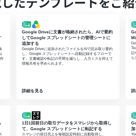
似したテンプレートをご紹
のそれぞれとYoomを連携してください。
レーションはチームプラン・サクセスプランでのみご利用いただける機能
Google Driveに文書が格納されたら、AIで要約
G
ションはエラーとなりますので、ご注意ください。
す
してGoogle スプレッドシートの管理シートに
M
ランは、2週間の無料トライアルを行うことが可能です。無料トライア
追加する
G
T
換
Google Driveに追加されたファイルをAIで読み取り要約
は、家庭向けプランと一般法人向けプラン（Microsoft365 Business
記
転
し、Google スプレッドシートへ自動記録するフローで
ら
作
す。文書確認や転記の手間を減らし、入力ミスを抑えて
情報共有を早められます。
詳細を見る
詳
ら
1日1回前日の取引データをスマレジから取得し
G
て、Google スプレッドシートに転記する
加
ス
スマレジの前日売上を毎朝設定時刻に自動取得し、
Y