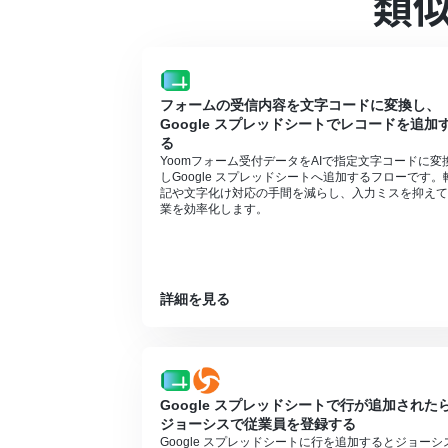
類
かも設定できます。
■注意事項
OneDrive、Google スプレッドシート
OCRまたは音声を文字起こしするAIオペ
フォームの受信内容を文字コードに変換し、
合は設定しているフローボットのオペレー
Google スプレッドシートでレコードを追加
チームプランやサクセスプランなどの有料プ
る
ョン）を使用することができます。
Yoomフォーム受付データをAIで指定文字コードに変
Microsoft365（旧Office365）に
しGoogle スプレッドシートへ追加するフローです。
に失敗する可能性があります。
記や文字化け対応の手間を減らし、入力ミスを抑えて
業を効率化します。
詳細を見る
Google スプレッドシートで行が追加された
ジョーシスで従業員を登録する
Google スプレッドシートに行を追加するとジョーシ