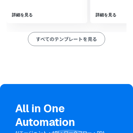
「レコードを追加する」アクションを設定し、読み取った
テキスト情報を指定のセルに追加します。
詳細を見る
詳細を見る
※「トリガー」：フロー起動のきっかけとなるアクション、「オ
ペレーション」：トリガー起動後、フロー内で処理を行うアク
ション
すべてのテンプレートを見る
■このワークフローのカスタムポイント
AI機能のOCRでは、画像の特性や読み取りたい情報に合
わせて、抽出項目や使用するAIモデル、言語などを任意で
設定・調整することが可能です。
Google スプレッドシートの「レコードを追加する」アク
ションでは、書き込み対象のスプレッドシートID、シー
トIDを任意で設定してください。また、OCR機能で読み
取ったテキストをどの列に追加するかも自由に設定でき
ます。
■注意事項
All in One
Gmail、Google スプレッドシートをYoomと連携してく
ださい。
Automation
トリガーは5分、10分、15分、30分、60分の間隔で起動
間隔を選択できます。プランによって最短の起動間隔が異
なりますので、ご注意ください。
AIエージェント・API・ワークフロー・RPA