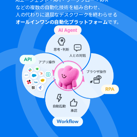
OCRまたは音声を文字起こしするAIオペレーションはチ
などの複数の自動化技術を組み合わせ、
ームプラン・サクセスプランでのみご利用いただける機能
人の代わりに退屈なデスクワークを終わらせる
となっております。フリープラン・ミニプランの場合は設
オールインワンの自動化プラットフォーム
です。
定しているフローボットのオペレーションはエラーとな
りますので、ご注意ください。
チームプランやサクセスプランなどの有料プランは、2週
間の無料トライアルを行うことが可能です。無料トライア
ル中には制限対象のアプリやAI機能（オペレーション）を
使用することができます。