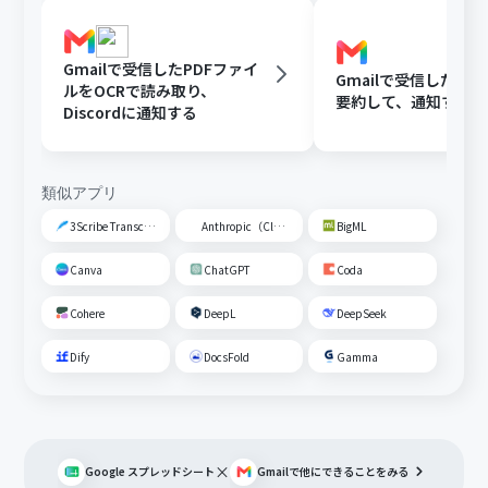
Gmailで受信したPDFファイ
Gmailで受信した内容
ルをOCRで読み取り、
要約して、通知する
Discordに通知する
類似アプリ
3Scribe Transcription
Anthropic（Claude）
BigML
Canva
ChatGPT
Coda
Cohere
DeepL
DeepSeek
Dify
DocsFold
Gamma
×
Google スプレッドシート
Gmail
で他にできることをみる