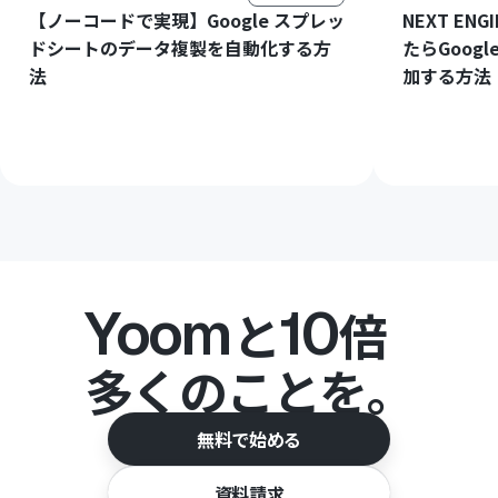
【ノーコードで実現】Google スプレッ
NEXT E
ドシートのデータ複製を自動化する方
たらGoog
法
加する方法
Yoom
10
と
倍
多くのことを。
無料で始める
資料請求