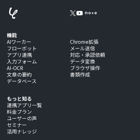
機能
AIワーカー
Chrome拡張
フローボット
メール送信
アプリ連携
対応・承認依頼
入力フォーム
データ変換
AI-OCR
ブラウザ操作
文章の要約
書類作成
データベース
もっと知る
連携アプリ一覧
料金プラン
ユーザーの声
セミナー
活用ナレッジ