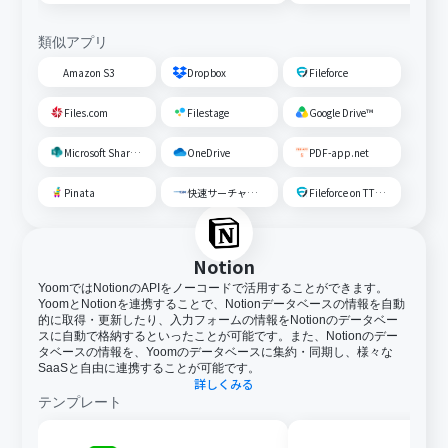
類似アプリ
Amazon S3
Dropbox
Fileforce
Files.com
Filestage
Google Drive™
Microsoft SharePoint
OneDrive
PDF-app.net
Pinata
快速サーチャーGX
Fileforce on TTS Cloud
Notion
YoomではNotionのAPIをノーコードで活用することができます。
YoomとNotionを連携することで、Notionデータベースの情報を自動
的に取得・更新したり、入力フォームの情報をNotionのデータベー
スに自動で格納するといったことが可能です。また、Notionのデー
タベースの情報を、Yoomのデータベースに集約・同期し、様々な
SaaSと自由に連携することが可能です。
詳しくみる
テンプレート