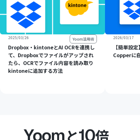
2025/03/26
2026/03/17
Yoom活用術
Dropbox・kintoneとAI OCRを連携し
【簡単設定】
て、Dropboxでファイルがアップされ
Copper
たら、OCRでファイル内容を読み取り
kintoneに追加する方法
Yoom
10
と
倍