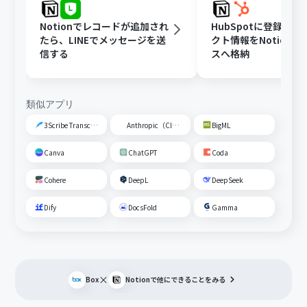
Notionでレコードが追加され
HubSpotに登録さ
たら、LINEでメッセージを送
クト情報をNotion
信する
スへ格納
類似アプリ
3Scribe Transcription
Anthropic（Claude）
BigML
Canva
ChatGPT
Coda
Cohere
DeepL
DeepSeek
Dify
DocsFold
Gamma
×
Box
Notion
で他にできることをみる