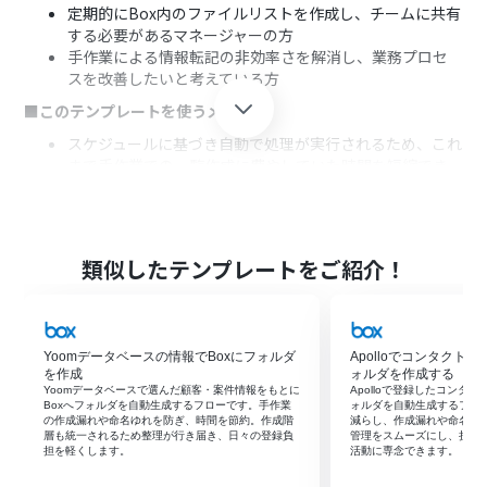
定期的にBox内のファイルリストを作成し、チームに共有
する必要があるマネージャーの方
手作業による情報転記の非効率さを解消し、業務プロセ
スを改善したいと考えている方
■このテンプレートを使うメリット
スケジュールに基づき自動で処理が実行されるため、これ
まで手作業での一覧作成に費やしていた時間を短縮でき
ます。
システムが自動で情報を転記するため、手作業によるコ
ピー＆ペーストでの入力間違いや確認漏れといったヒュー
マンエラーを防ぎます。
類似したテンプレートをご紹介！
■フローボットの流れ
はじめに、BoxとNotionをYoomと連携します。
次に、トリガーでスケジュールトリガーを選択し、フロー
Yoomデータベースの情報でBoxにフォルダ
Apolloでコンタクト
ボットを実行したい日時や頻度を設定します。
を作成
ォルダを作成する
次に、オペレーションでBoxの「フォルダ内の項目のリス
Yoomデータベースで選んだ顧客・案件情報をもとに
Apolloで登録したコンタ
トを取得」アクションを選択し、対象フォルダを指定しま
Boxへフォルダを自動生成するフローです。手作業
ォルダを自動生成するフロ
の作成漏れや命名ゆれを防ぎ、時間を節約。作成階
減らし、作成漏れや命名ミ
す。
層も統一されるため整理が行き届き、日々の登録負
管理をスムーズにし、担当
続いて、繰り返し処理機能を設定し、取得したファイル情
担を軽くします。
活動に専念できます。
報一つひとつに対して処理を行うよう設定します。