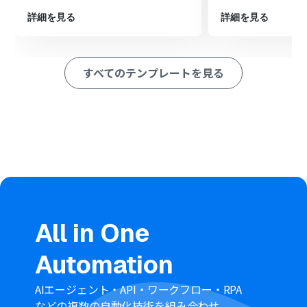
最後に、オペレーションでNotionの「レコードを追加す
る」アクションを設定し、Boxから取得したファイル情報
詳細を見る
詳細を見る
をデータベースに追加します。
※「トリガー」：フロー起動のきっかけとなるアクション、「オ
ペレーション」：トリガー起動後、フロー内で処理を行うアク
すべてのテンプレートを見る
ション
■このワークフローのカスタムポイント
スケジュールトリガーではCron設定を活用することで、
毎週月曜の朝や毎月末など、業務に合わせた柔軟な実行タ
イミングを設定できます。
Boxのアクションでは、ファイル一覧を取得したい特定の
フォルダのIDを任意で設定してください。
繰り返し処理のアクションでは、Boxから取得したファイ
ルリストのどの値を後続の処理で利用するかを設定して
ください。
All in One
Notionにレコードを追加する際、データベースにBoxか
ら取得したファイル名やURLなどの情報を任意で追加で
Automation
きます。
■注意事項
AIエージェント・API・ワークフロー・RPA
Box、NotionのそれぞれとYoomを連携してください。
などの複数の自動化技術を組み合わせ、