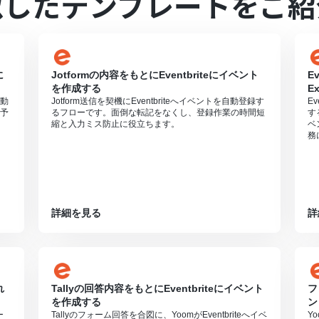
似したテンプレートをご紹
すので、ご注意ください。
利用いただける機能（オペレーション）となっております。フリープラ
さい。
週間の無料トライアルを行うことが可能です。無料トライアル中には制限
に
Jotformの内容をもとにEventbriteにイベント
E
を作成する
E
自動
Jotform送信を契機にEventbriteへイベントを自動登録す
Ev
予
るフローです。面倒な転記をなくし、登録作業の時間短
す
縮と入力ミス防止に役立ちます。
ベ
務
詳細を見る
詳
れ
Tallyの回答内容をもとにEventbriteにイベント
フ
を作成する
ン
ー
Tallyのフォーム回答を合図に、YoomがEventbriteへイベ
Y