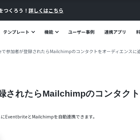
員をつくろう！
詳しくはこちら
テンプレート
機能
ユーザー事例
連携アプリ
briteで参加者が登録されたらMailchimpのコンタクトをオーディエンス
者が登録されたらMailchimpのコン
単に
Eventbrite
と
Mailchimp
を自動連携できます。