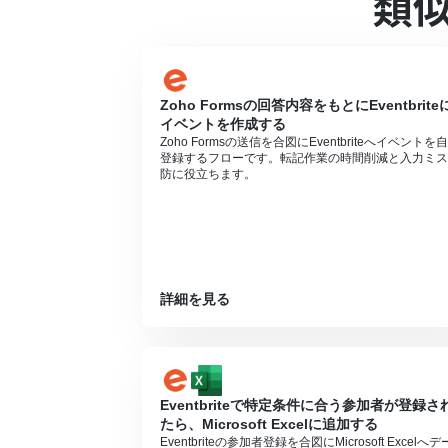
類
プランによって最短の起動間隔が異なりま
分岐はパーソナルプラン以上のプランでご
ョンはエラーとなりますので、ご注意くだ
パーソナルプランなどの有料プランは、2
ることができます。
Zoho Formsの回答内容をもとにEventbrite
イベントを作成する
Zoho Formsの送信を合図にEventbriteへイベントを
登録するフローです。転記作業の時間削減と入力ミス
防に役立ちます。
詳細を見る
Eventbriteで特定条件に合う参加者が登録さ
たら、Microsoft Excelに追加する
Eventbriteの参加者登録を合図にMicrosoft Excelへデ