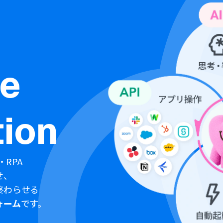
ne
ion
・RPA
せ、
終わらせる
ォーム
です。