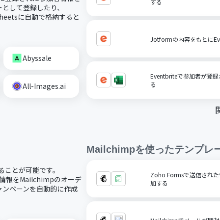
する
ライバーとして登録したり、
 Sheetsに自動で格納すると
Jotformの内容をもとにE
Abyssale
Eventbriteで参加者が登録
る
All-Images.ai
Mailchimp
を使ったテンプレ
携することが可能です。
Zoho Formsで送信され
客情報をMailchimpのオーデ
加する
キャンペーンを自動的に作成