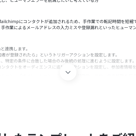
化し、ヒューマンエラーを削減したいと考えている方
動でMailchimpにコンタクトが追加されるため、手作業での転記時間を短
、手作業によるメールアドレスの入力ミスや登録漏れといったヒューマ
oomと連携します。
し「参加者が登録されたら」というトリガーアクションを設定します。
し、特定の条件に合致した場合のみ後続の処理に進むように設定します
pの「コンタクトをオーディエンスに追加」アクションを設定し、参加者情
クション、「オペレーション」：トリガー起動後、フロー内で処理を行
者のみを対象にするなど、後続の処理を実行するための条件を任意で設
ventbriteから取得した氏名やメールアドレスなどを、Mailchim
Yoomの連携設定が必要です。
0分の間隔で起動間隔を選択できます。