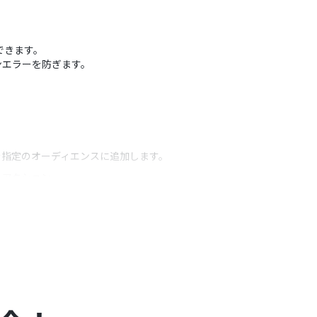
縮できます。
ンエラーを防ぎます。
。
報を指定のオーディエンスに追加します。
うアクション
定できます。
pのどのフィールドに割り当てるか自由にマッピング設定が