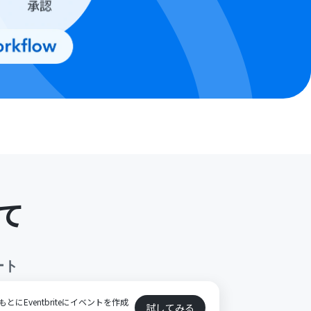
て
ート
もとにEventbriteにイベントを作成
試してみる