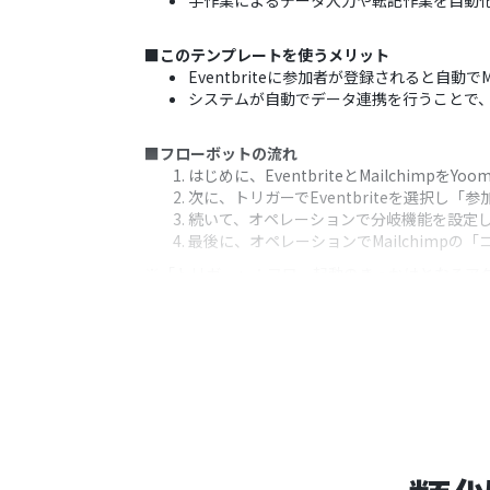
手作業によるデータ入力や転記作業を自動
■このテンプレートを使うメリット
Eventbriteに参加者が登録されると自
システムが自動でデータ連携を行うことで
■フローボットの流れ
はじめに、EventbriteとMailchimpをY
次に、トリガーでEventbriteを選択
続いて、オペレーションで分岐機能を設定
最後に、オペレーションでMailchim
※「トリガー」：フロー起動のきっかけとなるア
■このワークフローのカスタムポイント
分岐機能では、特定のチケット種類の参加
Mailchimpにコンタクトを追加する際、E
可能です。
■注意事項
Eventbrite、Mailchimpのそれぞれと
トリガーは5分、10分、15分、30分、6