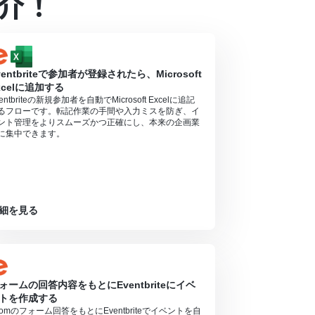
介！
ンの場合は設定しているフローボットのオペレーシ
対象のアプリや機能（オペレーション）を使用す
ventbriteで参加者が登録されたら、Microsoft
xcelに追加する
entbriteの新規参加者を自動でMicrosoft Excelに追記
るフローです。転記作業の手間や入力ミスを防ぎ、イ
ント管理をよりスムーズかつ正確にし、本来の企画業
に集中できます。
細を見る
ォームの回答内容をもとにEventbriteにイベ
トを作成する
oomのフォーム回答をもとにEventbriteでイベントを自