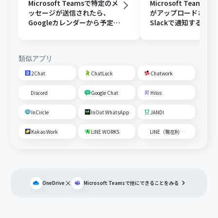
Microsoft Teamsで特定のメ
Microsoft Teams
ッセージが送信されたら、
がアップロードされ
Googleカレンダーから予定を
Slackで通知する
取得後、AIで営業リストを作
成して通知する
類似アプリ
2Chat
ChatLuck
Chatwork
Discord
Google Chat
Hilos
InCircle
InOut WhatsApp
JANDI
Kakao Work
LINE WORKS
LINE（現在利用不可）
×
OneDrive
Microsoft Teams
で他にできることをみる