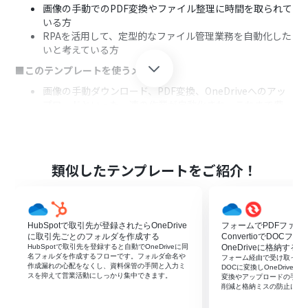
画像の手動でのPDF変換やファイル整理に時間を取られて
いる方
RPAを活用して、定型的なファイル管理業務を自動化した
いと考えている方
■このテンプレートを使うメリット
画像の手動ダウンロード、PDF変換、OneDriveへのアッ
プロードといった一連の作業が自動化され、これまで費
やしていた時間を短縮できます。
手作業によるファイルの保存忘れや変換ミス、格納先の
誤りといったヒューマンエラーを防ぎ、ファイル管理の正
確性を向上させます。
類似したテンプレートをご紹介！
■フローボットの流れ
はじめに、Microsoft Teams、Microsoft SharePoint、
OneDriveをYoomと連携します。
HubSpotで取引先が登録されたらOneDrive
フォームでPDFファイ
次に、トリガーでMicrosoft Teamsを選択し、「チャネ
に取引先ごとのフォルダを作成する
ConvertioでDOC
ルにメッセージが送信されたら」アクションを設定して、
HubSpotで取引先を登録すると自動でOneDriveに同
OneDriveに格納する
監視対象のチャネルを指定します。
名フォルダを作成するフローです。フォルダ命名や
フォーム経由で受け取ったPDFを
作成漏れの心配をなくし、資料保管の手間と入力ミ
続いて、オペレーションでMicrosoft SharePointの「フ
DOCに変換しOneDriv
スを抑えて営業活動にしっかり集中できます。
変換やアップロードの手作
ァイルをダウンロード」アクションを設定し、投稿された
削減と格納ミスの防止に役
画像ファイルを取得します。