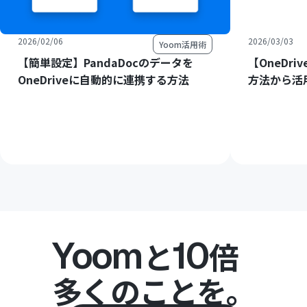
2026/02/06
2026/03/03
Yoom活用術
【簡単設定】PandaDocのデータを
【OneDri
OneDriveに自動的に連携する方法
方法から活
Yoom
10
と
倍
多くのことを。