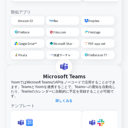
類似アプリ
Amazon S3
Box
Dropbox
Fileforce
Files.com
Filestage
Google Drive™
Microsoft SharePoint
PDF-app.net
Pinata
快速サーチャーGX
Fileforce on TTS Cloud
Microsoft Teams
YoomではMicrosoft TeamsのAPIをノーコードで活用することができ
ます。TeamsとYoomを連携することで、Teamsへの通知を自動化し
たり、Teamsのカレンダーに自動的に予定を登録することが可能で
す。
詳しくみる
テンプレート