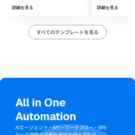
次に、オペレーションでYoomの「ブラウザを操作する」
アクションを設定し、ダウンロードした画像をPDFに変換
詳細を見る
詳細を見る
する操作を記録します。
最後に、オペレーションでOneDriveの「ファイルをアッ
プロード」アクションを設定し、変換したPDFファイルを
すべてのテンプレートを見る
指定のフォルダに格納します。
※「トリガー」：フロー起動のきっかけとなるアクション、「オ
ペレーション」：トリガー起動後、フロー内で処理を行うアク
ション
■このワークフローのカスタムポイント
Microsoft TeamsやOneDriveとの連携では、Microsoft
365の一般法人向けプランのアカウントが必要です。家庭
向けプランでは認証に失敗する可能性がありますのでご
注意ください。
画像をPDFに変換するために使用する「ブラウザを操作す
る」オペレーションは、Yoomのサクセスプランで利用可
All in One
能な機能です。フリープラン、ミニプラン、チームプラン
ではご利用いただけません。
Automation
Yoomの有料プランは2週間の無料トライアルがあり、期
間中は「ブラウザを操作する」オペレーションを含む全
AIエージェント・API・ワークフロー・RPA
ての機能をお試しいただけます。
などの複数の自動化技術を組み合わせ、