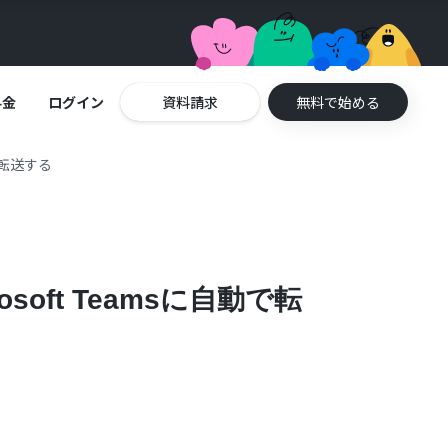
料金
ログイン
資料請求
無料で始める
で転送する
oft Teamsに自動で転