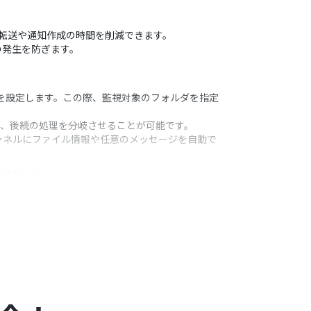
ァイル転送や通知作成の時間を削減できます。
の発生を防ぎます。
ンを設定します。この際、監視対象のフォルダを指定
て、後続の処理を分岐させることが可能です。
たチャネルにファイル情報や任意のメッセージを自動で
うアクション
合、更新された場合、あるいはその両方など、トリガ
ft Teamsへの通知内容や通知先チャネルを動的
作成者、更新日時といった情報を変数として埋め込むこ
ョンするユーザーも柔軟に設定できます。