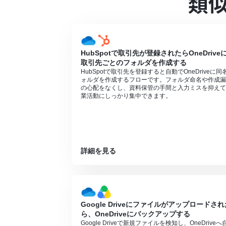
類
Microsoft 365（旧Office 365
に失敗する可能性があります。
分岐はパーソナルプラン以上のプランでご
ョンはエラーとなりますので、ご注意くだ
パーソナルプランなどの有料プランは、2
HubSpotで取引先が登録されたらOneDrive
ることができます。詳しくは、
料金プラン
取引先ごとのフォルダを作成する
トリガーは5分、10分、15分、30分、6
HubSpotで取引先を登録すると自動でOneDriveに同
ご利用プラン
によって最短の起動間隔が異
ォルダを作成するフローです。フォルダ命名や作成漏
の心配をなくし、資料保管の手間と入力ミスを抑えて
業活動にしっかり集中できます。
詳細を見る
Google Driveにファイルがアップロードされ
ら、OneDriveにバックアップする
Google Driveで新規ファイルを検知し、OneDriveへ