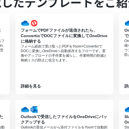
似したテンプレートをご紹
）には、家庭向けプランと一般法人向けプラン（Microsoft365 Busines
利用いただける機能（オペレーション）となっております。フリープラ
さい。
週間の無料トライアルを行うことが可能です。無料トライアル中には制限
に
フォームでPDFファイルが送信されたら、
O
のページをご参照ください。
ConvertioでDOCファイルに変換してOneDrive
で
0分の間隔で起動間隔を選択できます。
名フ
に格納する
O
なりますので、ご注意ください。
れ
縮
フォーム経由で受け取ったPDFをYoom×Convertioで
営
ウ
DOCに変換しOneDriveへ自動保存するフローです。変
防
換やアップロードの手作業を減らし、作業時間の削減と
格納ミスの防止に役立ちます。
詳細を見る
詳
た
Outlookで受信したファイルをOneDriveにバッ
S
クアップする
O
自動
Outlookの受信メールから添付ファイルをYoomで自動的
S