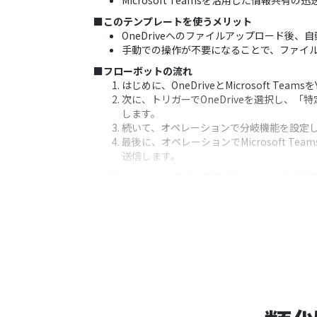
Microsoft Teamsを活用した情報共有
■このテンプレートを使うメリット
OneDriveへのファイルアップロード後、
手動での操作が不要になることで、ファイ
■フローボットの流れ
はじめに、OneDriveとMicrosoft Tea
次に、トリガーでOneDriveを選択し
します。
続いて、オペレーションで分岐機能を設定
最後に、オペレーションでMicrosoft
送信します。
※「トリガー」：フロー起動のきっかけとなるア
■このワークフローのカスタムポイント
OneDriveのトリガー設定では、監視
ーが起動する詳細な条件を設定することも
分岐機能では、ファイル名、ファイルの種類、
に変更することが可能です。
Microsoft Teamsへの通知メッセ
とができます。これにより、状況に応じた
■
注意事項
OneDrive、Microsoft Teamsのそ