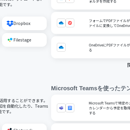
ォルダを作成する
可能です。
フォームでPDFファイルが送
Dropbox
ァイルに変換してOneDri
Filestage
OneDriveにPDFファ
る
Microsoft Teams
を使ったテ
コードで活用することができます。
Microsoft Teamsで
通知を自動化したり、Teams
カレンダーから予定を取得
能です。
する