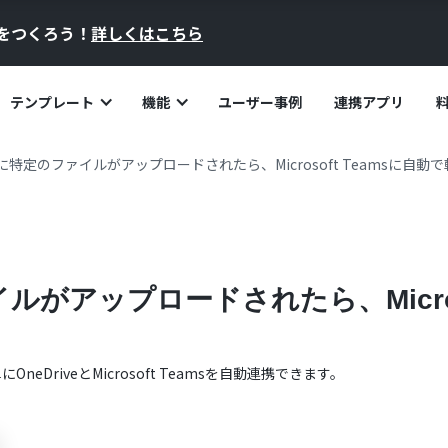
員をつくろう！
詳しくはこちら
テンプレート
機能
ユーザー事例
連携アプリ
veに特定のファイルがアップロードされたら、Microsoft Teamsに自動
イルがアップロードされたら、Micros
単に
OneDrive
と
Microsoft Teams
を自動連携できます。