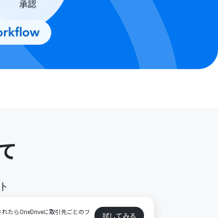
て
ト
されたらOneDriveに取引先ごとのフ
試してみる