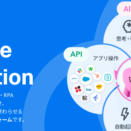
ne
ion
・RPA
せ、
終わらせる
ォーム
です。