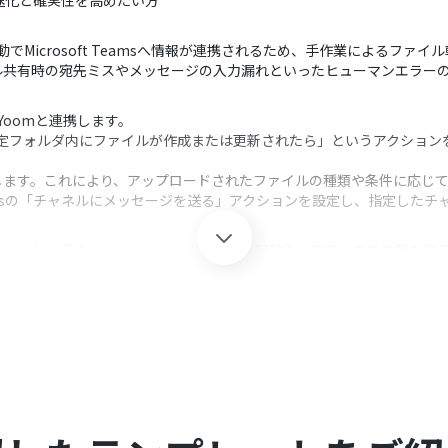
の迅速化と確実性を高めたい方
自動でMicrosoft Teamsへ情報が連携されるため、手作業によるフ
ル共有時の宛先ミスやメッセージの入力漏れといったヒューマンエラー
msをYoomと連携します。
、「特定フォルダ内にファイルが作成または更新されたら」というアクショ
します。これにより、アップロードされたファイルの種類や条件に応じ
 Teamsの「チャネルにメッセージを送る」アクションを設定し、指定し
クション、「オペレーション」：トリガー起動後、フロー内で処理を行
対象とするフォルダを任意に指定できます。また、ファイルが作成された場
可能です。
特定のキーワードの有無など、様々な条件を設定して、後続のMicroso
ージは、固定のテキストだけでなく、OneDriveから取得したファイル名、
具体的で分かりやすい通知を自動で作成し、通知先のチャネルやメンシ
れぞれとYoomを連携してください。