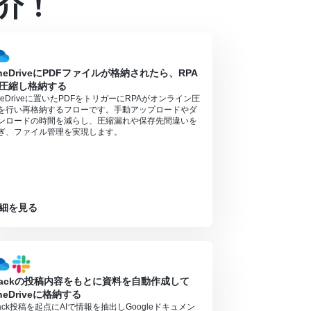
介！
s）があり、一般法人向けプランに加入していない場合には認証
ンの場合は設定しているフローボットのオペレーシ
対象のアプリや機能（オペレーション）を使用す
neDriveにPDFファイルが格納されたら、RPA
圧縮し格納する
neDriveに置いたPDFをトリガーにRPAがオンライン圧
を行い再格納するフローです。手動アップロードやダ
ンロードの時間を減らし、圧縮漏れや保存先間違いを
ぎ、ファイル管理を実現します。
細を見る
lackの投稿内容をもとに資料を自動作成して
neDriveに格納する
lack投稿を起点にAIで情報を抽出しGoogleドキュメン