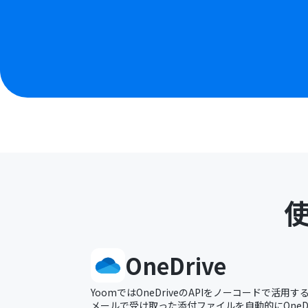
OneDrive
YoomではOneDriveのAPIをノーコードで活
メールで受け取った添付ファイルを自動的にOneD